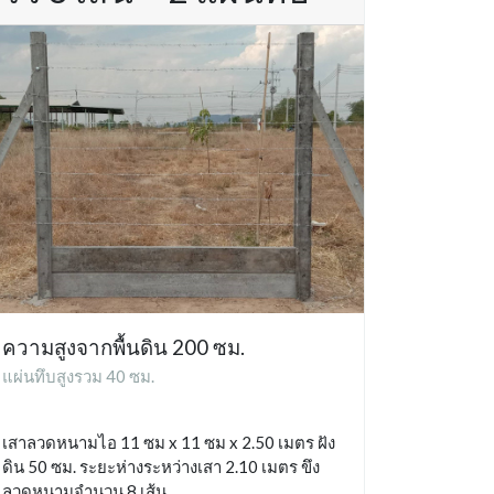
ความสูงจากพื้นดิน 200 ซม.
แผ่นทึบสูงรวม 40 ซม.
เสาลวดหนามไอ 11 ซม x 11 ซม x 2.50 เมตร ฝัง
ดิน 50 ซม. ระยะห่างระหว่างเสา 2.10 เมตร ขึง
ลวดหนามจำนวน 8 เส้น