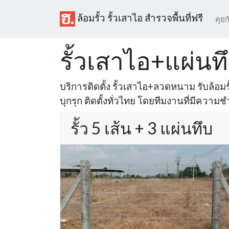
ล้อมรั้ว รั้วเสาไอ สำรวจพื้นที่ฟรี
คุยก
รั้วเสาไอ+แผ่นท
บริการติดตั้ง รั้วเสาไอ+ลวดหนาม รับล้อมร
บุกรุก ติดตั้งทั่วไทย โดยทีมงานที่มีความช
รั้ว 5 เส้น + 3 แผ่นทึบ