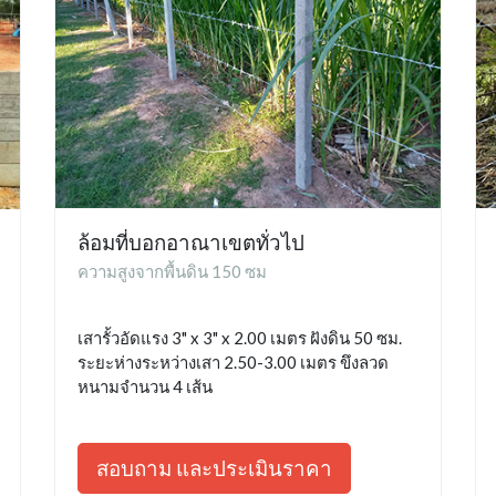
ล้อมที่บอกอาณาเขตทั่วไป
ความสูงจากพื้นดิน 150 ซม
เสารั้วอัดแรง 3" x 3" x 2.00 เมตร ฝังดิน 50 ซม.
ระยะห่างระหว่างเสา 2.50-3.00 เมตร ขึงลวด
หนามจำนวน 4 เส้น
สอบถาม และประเมินราคา