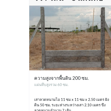
ความสูงจากพื้นดิน 200 ซม.
แผ่นทึบสูงรวม 60 ซม.
เสาลวดหนามไอ 11 ซม x 11 ซม x 2.50 เมตร ฝัง
ดิน 50 ซม. ระยะห่างระหว่างเสา 2.10 เมตร ขึง
ลวดหนามจำนวน 7 เส้น