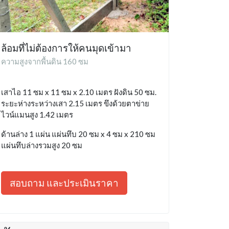
ล้อมที่ไม่ต้องการให้คนมุดเข้ามา
ความสูงจากพื้นดิน 160 ซม
เสาไอ 11 ซม x 11 ซม x 2.10 เมตร ฝังดิน 50 ซม.
ระยะห่างระหว่างเสา 2.15 เมตร ขึงด้วยตาข่าย
ไวน์แมนสูง 1.42 เมตร
ด้านล่าง 1 แผ่น แผ่นทึบ 20 ซม x 4 ซม x 210 ซม
แผ่นทึบล่างรวมสูง 20 ซม
สอบถาม และประเมินราคา