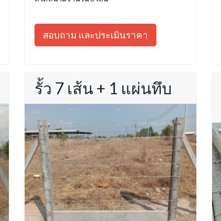
สอบถาม และประเมินราคา
รั้ว 7 เส้น + 1 แผ่นทึบ