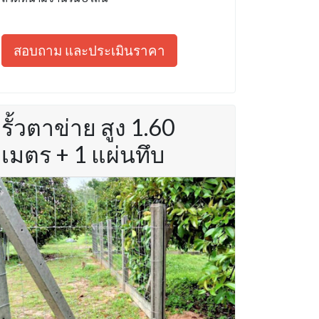
สอบถาม และประเมินราคา
รั้วตาข่าย สูง 1.60
เมตร + 1 แผ่นทึบ