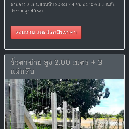
ด้านล่าง 2 แผ่น แผ่นทึบ 20 ซม x 4 ซม x 210 ซม แผ่นทึบ
ล่างรวมสูง 40 ซม
สอบถาม และประเมินราคา
รั้วตาข่าย สูง 2.00 เมตร + 3
แผ่นทึบ