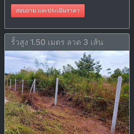
สอบถาม และประเมินราคา
รั้วสูง 1.50 เมตร ลวด 3 เส้น