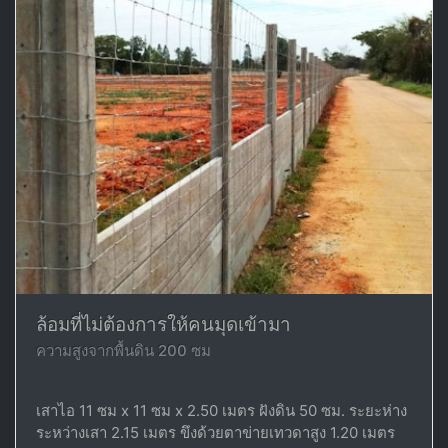
ล้อมที่ไม่ต้องการให้คนมุดเข้ามา
ความสูงจากพื้นดิน 200 ซม
เสาไอ 11 ซม x 11 ซม x 2.50 เมตร ฝังดิน 50 ซม. ระยะห่าง
ระหว่างเสา 2.15 เมตร ขึงด้วยตาข่ายเทวดาสูง 1.20 เมตร