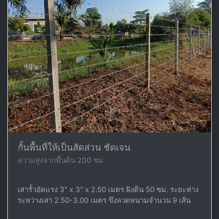
กั้นพื้นที่ให้เป็นสัดส่วน ชัดเจน
ความสูงจากพื้นดิน 200 ซม
เสารั้วอัดแรง 3" x 3" x 2.50 เมตร ฝังดิน 50 ซม. ระยะห่าง
ระหว่างเสา 2.50-3.00 เมตร ขึงลวดหนามจำนวน 9 เส้น