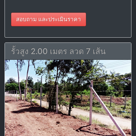
สอบถาม และประเมินราคา
รั้วสูง 2.00 เมตร ลวด 7 เส้น