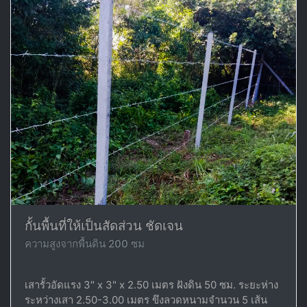
กั้นพื้นที่ให้เป็นสัดส่วน ชัดเจน
ความสูงจากพื้นดิน 200 ซม
เสารั้วอัดแรง 3" x 3" x 2.50 เมตร ฝังดิน 50 ซม. ระยะห่าง
ระหว่างเสา 2.50-3.00 เมตร ขึงลวดหนามจำนวน 5 เส้น