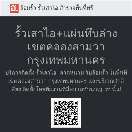
ล้อมรั้ว รั้วเสาไอ สำรวจพื้นที่ฟรี
รั้วเสาไอ+แผ่นทึบล่าง
เขตคลองสามวา
กรุงเทพมหานคร
บริการติดตั้ง รั้วเสาไอ+ลวดหนาม รับล้อมรั้ว ในพื้นที่
เขตคลองสามวา กรุงเทพมหานคร และบริเวณใกล้
เคียง ติดตั้งโดยทีมงานที่มีความชำนาญ เท่านั้น!!