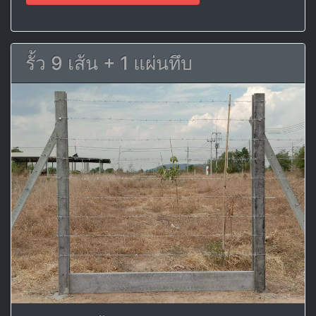
รั้ว 9 เส้น + 1 แผ่นทึบ