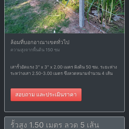
ล้อมที่บอกอาณาเขตทั่วไป
ความสูงจากพื้นดิน 150 ซม
เสารั้วอัดแรง 3" x 3" x 2.00 เมตร ฝังดิน 50 ซม. ระยะห่าง
ระหว่างเสา 2.50-3.00 เมตร ขึงลวดหนามจำนวน 4 เส้น
สอบถาม และประเมินราคา
รั้วสูง 1.50 เมตร ลวด 5 เส้น