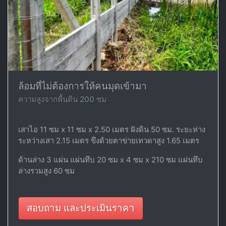
ล้อมที่ไม่ต้องการให้คนมุดเข้ามา
ความสูงจากพื้นดิน 200 ซม
เสาไอ 11 ซม x 11 ซม x 2.50 เมตร ฝังดิน 50 ซม. ระยะห่าง
ระหว่างเสา 2.15 เมตร ขึงด้วยตาข่ายเทวดาสูง 1.65 เมตร
ด้านล่าง 3 แผ่น แผ่นทึบ 20 ซม x 4 ซม x 210 ซม แผ่นทึบ
ล่างรวมสูง 60 ซม
สอบถาม และประเมินราคา