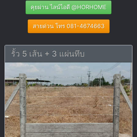
คุยผ่าน ไลน์ไอดี @HORHOME
สายด่วน โทร 081-4674663
รั้ว 5 เส้น + 3 แผ่นทึบ