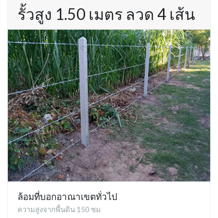
รั้วสูง 1.50 เมตร ลวด 4 เส้น
ล้อมที่บอกอาณาเขตทั่วไป
ความสูงจากพื้นดิน 150 ซม