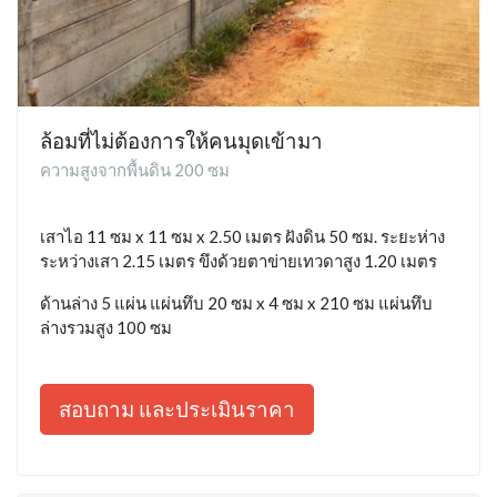
ล้อมที่ไม่ต้องการให้คนมุดเข้ามา
ความสูงจากพื้นดิน 200 ซม
เสาไอ 11 ซม x 11 ซม x 2.50 เมตร ฝังดิน 50 ซม. ระยะห่าง
ระหว่างเสา 2.15 เมตร ขึงด้วยตาข่ายเทวดาสูง 1.20 เมตร
ด้านล่าง 5 แผ่น แผ่นทึบ 20 ซม x 4 ซม x 210 ซม แผ่นทึบ
ล่างรวมสูง 100 ซม
สอบถาม และประเมินราคา