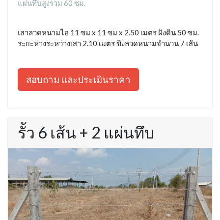
แผ่นทึบสูงรวม 60 ซม.
เสาลวดหนามไอ 11 ซม x 11 ซม x 2.50 เมตร ฝังดิน 50 ซม.
ระยะห่างระหว่างเสา 2.10 เมตร ขึงลวดหนามจำนวน 7 เส้น
สอบถาม และประเมินราคา
รั้ว 6 เส้น + 2 แผ่นทึบ