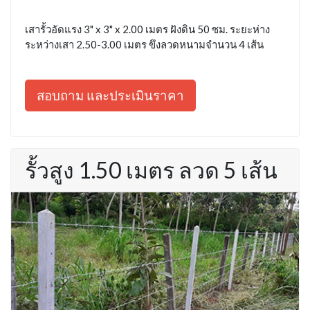
เสารั้วอัดแรง 3" x 3" x 2.00 เมตร ฝังดิน 50 ซม. ระยะห่าง
ระหว่างเสา 2.50-3.00 เมตร ขึงลวดหนามจำนวน 4 เส้น
สอบถาม และประเมินราคา
รั้วสูง 1.50 เมตร ลวด 5 เส้น