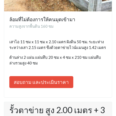
ล้อมที่ไม่ต้องการให้คนมุดเข้ามา
ความสูงจากพื้นดิน 160 ซม
เสาไอ 11 ซม x 11 ซม x 2.10 เมตร ฝังดิน 50 ซม. ระยะห่าง
ระหว่างเสา 2.15 เมตร ขึงด้วยตาข่ายไวน์แมนสูง 1.42 เมตร
ด้านล่าง 2 แผ่น แผ่นทึบ 20 ซม x 4 ซม x 210 ซม แผ่นทึบ
ล่างรวมสูง 40 ซม
สอบถาม และประเมินราคา
รั้วตาข่าย สูง 2.00 เมตร + 3