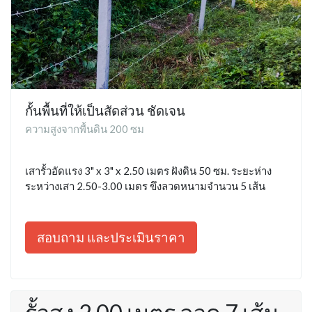
กั้นพื้นที่ให้เป็นสัดส่วน ชัดเจน
ความสูงจากพื้นดิน 200 ซม
เสารั้วอัดแรง 3" x 3" x 2.50 เมตร ฝังดิน 50 ซม. ระยะห่าง
ระหว่างเสา 2.50-3.00 เมตร ขึงลวดหนามจำนวน 5 เส้น
สอบถาม และประเมินราคา