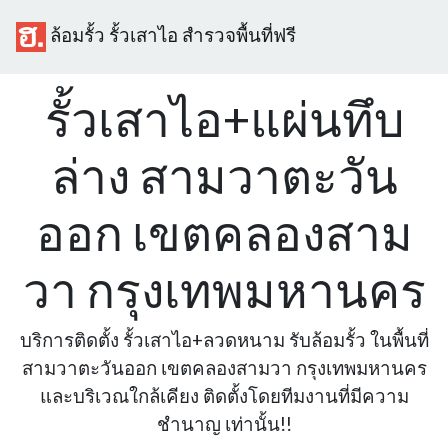
ล้อมรั้ว รั้วเสาไอ สำรวจพื้นที่ฟรี
รั้วเสาไอ+แผ่นทึบ
ล่าง สามวาตะวัน
ออก เขตคลองสาม
วา กรุงเทพมหานคร
บริการติดตั้ง รั้วเสาไอ+ลวดหนาม รับล้อมรั้ว ในพื้นที่
สามวาตะวันออก เขตคลองสามวา กรุงเทพมหานคร
และบริเวณใกล้เคียง ติดตั้งโดยทีมงานที่มีความ
ชำนาญ เท่านั้น!!