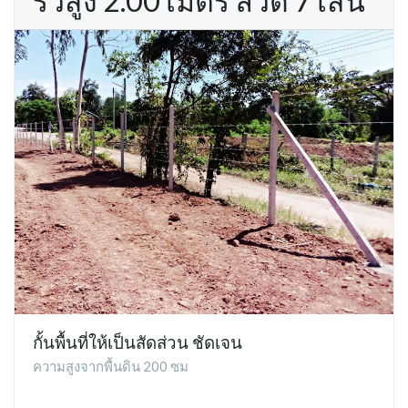
รั้วสูง 2.00 เมตร ลวด 7 เส้น
กั้นพื้นที่ให้เป็นสัดส่วน ชัดเจน
ความสูงจากพื้นดิน 200 ซม