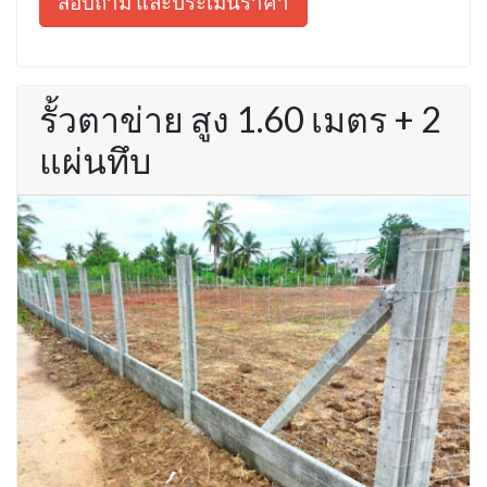
สอบถาม และประเมินราคา
รั้วตาข่าย สูง 1.60 เมตร + 2
แผ่นทึบ