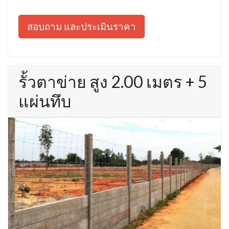
สอบถาม และประเมินราคา
รั้วตาข่าย สูง 2.00 เมตร + 5
แผ่นทึบ