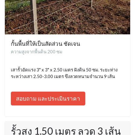
กั้นพื้นที่ให้เป็นสัดส่วน ชัดเจน
ความสูงจากพื้นดิน 200 ซม
เสารั้วอัดแรง 3" x 3" x 2.50 เมตร ฝังดิน 50 ซม. ระยะห่าง
ระหว่างเสา 2.50-3.00 เมตร ขึงลวดหนามจำนวน 9 เส้น
สอบถาม และประเมินราคา
รั้วสูง 1.50 เมตร ลวด 3 เส้น