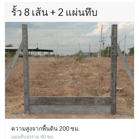
รั้ว 8 เส้น + 2 แผ่นทึบ
ความสูงจากพื้นดิน 200 ซม.
แผ่นทึบสูงรวม 40 ซม.