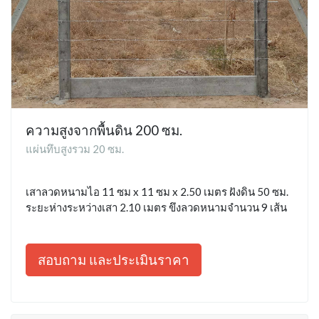
ความสูงจากพื้นดิน 200 ซม.
แผ่นทึบสูงรวม 20 ซม.
เสาลวดหนามไอ 11 ซม x 11 ซม x 2.50 เมตร ฝังดิน 50 ซม.
ระยะห่างระหว่างเสา 2.10 เมตร ขึงลวดหนามจำนวน 9 เส้น
สอบถาม และประเมินราคา