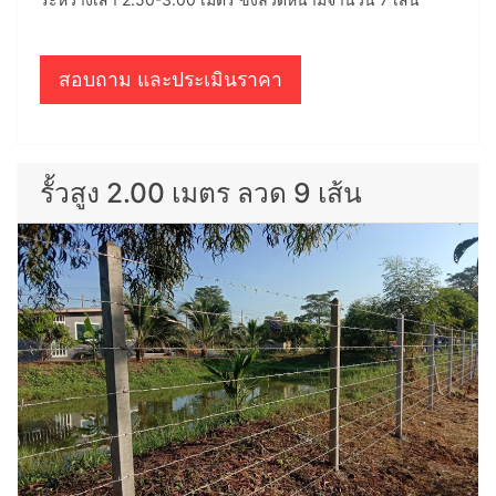
สอบถาม และประเมินราคา
รั้วสูง 2.00 เมตร ลวด 9 เส้น