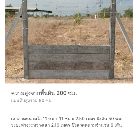
ความสูงจากพื้นดิน 200 ซม.
แผ่นทึบสูงรวม 80 ซม.
เสาลวดหนามไอ 11 ซม x 11 ซม x 2.50 เมตร ฝังดิน 50 ซม.
ระยะห่างระหว่างเสา 2.10 เมตร ขึงลวดหนามจำนวน 6 เส้น