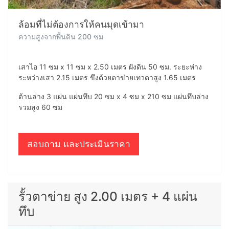
ล้อมที่ไม่ต้องการให้คนมุดเข้ามา
ความสูงจากพื้นดิน 200 ซม
เสาไอ 11 ซม x 11 ซม x 2.50 เมตร ฝังดิน 50 ซม. ระยะห่าง
ระหว่างเสา 2.15 เมตร ขึงด้วยตาข่ายเทวดาสูง 1.65 เมตร
ด้านล่าง 3 แผ่น แผ่นทึบ 20 ซม x 4 ซม x 210 ซม แผ่นทึบล่าง
รวมสูง 60 ซม
สอบถาม และประเมินราคา
รั้วตาข่าย สูง 2.00 เมตร + 4 แผ่น
ทึบ