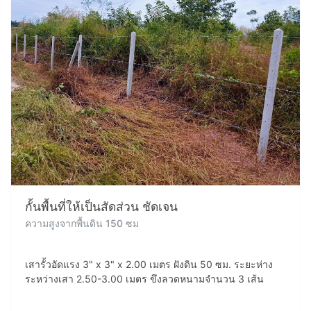
กั้นพื้นที่ให้เป็นสัดส่วน ชัดเจน
ความสูงจากพื้นดิน 150 ซม
เสารั้วอัดแรง 3" x 3" x 2.00 เมตร ฝังดิน 50 ซม. ระยะห่าง
ระหว่างเสา 2.50-3.00 เมตร ขึงลวดหนามจำนวน 3 เส้น