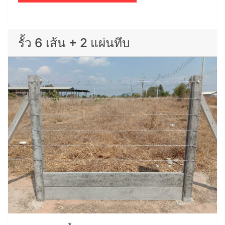
รั้ว 6 เส้น + 2 แผ่นทึบ