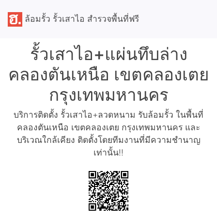
ล้อมรั้ว รั้วเสาไอ สำรวจพื้นที่ฟรี
รั้วเสาไอ+แผ่นทึบล่าง
คลองตันเหนือ เขตคลองเตย
กรุงเทพมหานคร
บริการติดตั้ง รั้วเสาไอ+ลวดหนาม รับล้อมรั้ว ในพื้นที่
คลองตันเหนือ เขตคลองเตย กรุงเทพมหานคร และ
บริเวณใกล้เคียง ติดตั้งโดยทีมงานที่มีความชำนาญ
เท่านั้น!!