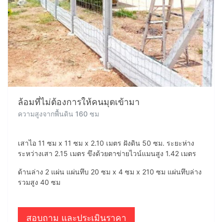
ล้อมที่ไม่ต้องการให้คนมุดเข้ามา
ความสูงจากพื้นดิน 160 ซม
เสาไอ 11 ซม x 11 ซม x 2.10 เมตร ฝังดิน 50 ซม. ระยะห่าง
ระหว่างเสา 2.15 เมตร ขึงด้วยตาข่ายไวน์แมนสูง 1.42 เมตร
ด้านล่าง 2 แผ่น แผ่นทึบ 20 ซม x 4 ซม x 210 ซม แผ่นทึบล่าง
รวมสูง 40 ซม
สอบถาม และประเมินราคา