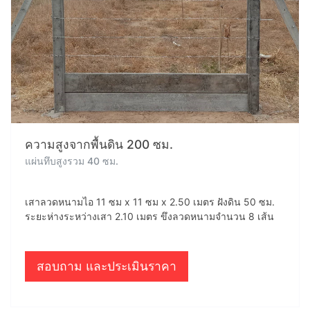
ความสูงจากพื้นดิน 200 ซม.
แผ่นทึบสูงรวม 40 ซม.
เสาลวดหนามไอ 11 ซม x 11 ซม x 2.50 เมตร ฝังดิน 50 ซม.
ระยะห่างระหว่างเสา 2.10 เมตร ขึงลวดหนามจำนวน 8 เส้น
สอบถาม และประเมินราคา