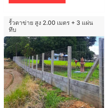
รั้วตาข่าย สูง 2.00 เมตร + 3 แผ่น
ทึบ