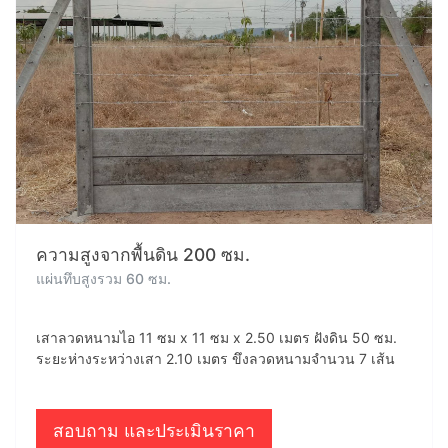
ความสูงจากพื้นดิน 200 ซม.
แผ่นทึบสูงรวม 60 ซม.
เสาลวดหนามไอ 11 ซม x 11 ซม x 2.50 เมตร ฝังดิน 50 ซม.
ระยะห่างระหว่างเสา 2.10 เมตร ขึงลวดหนามจำนวน 7 เส้น
สอบถาม และประเมินราคา