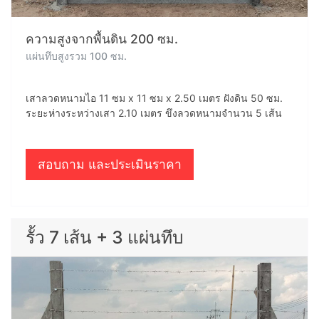
ความสูงจากพื้นดิน 200 ซม.
แผ่นทึบสูงรวม 100 ซม.
เสาลวดหนามไอ 11 ซม x 11 ซม x 2.50 เมตร ฝังดิน 50 ซม.
ระยะห่างระหว่างเสา 2.10 เมตร ขึงลวดหนามจำนวน 5 เส้น
สอบถาม และประเมินราคา
รั้ว 7 เส้น + 3 แผ่นทึบ