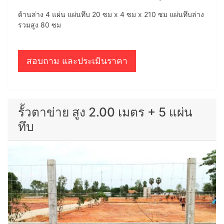
ด้านล่าง 4 แผ่น แผ่นทึบ 20 ซม x 4 ซม x 210 ซม แผ่นทึบล่าง
รวมสูง 80 ซม
สอบถาม และประเมินราคา
รั้วตาข่าย สูง 2.00 เมตร + 5 แผ่น
ทึบ