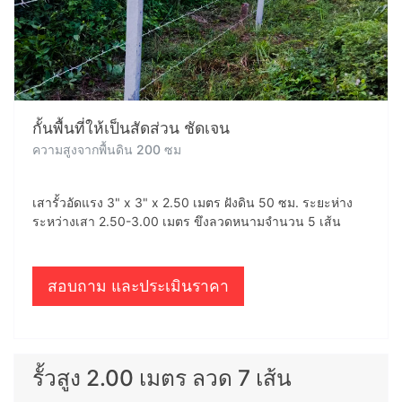
กั้นพื้นที่ให้เป็นสัดส่วน ชัดเจน
ความสูงจากพื้นดิน 200 ซม
เสารั้วอัดแรง 3" x 3" x 2.50 เมตร ฝังดิน 50 ซม. ระยะห่าง
ระหว่างเสา 2.50-3.00 เมตร ขึงลวดหนามจำนวน 5 เส้น
สอบถาม และประเมินราคา
รั้วสูง 2.00 เมตร ลวด 7 เส้น