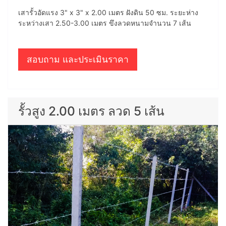
เสารั้วอัดแรง 3" x 3" x 2.00 เมตร ฝังดิน 50 ซม. ระยะห่าง
ระหว่างเสา 2.50-3.00 เมตร ขึงลวดหนามจำนวน 7 เส้น
สอบถาม และประเมินราคา
รั้วสูง 2.00 เมตร ลวด 5 เส้น