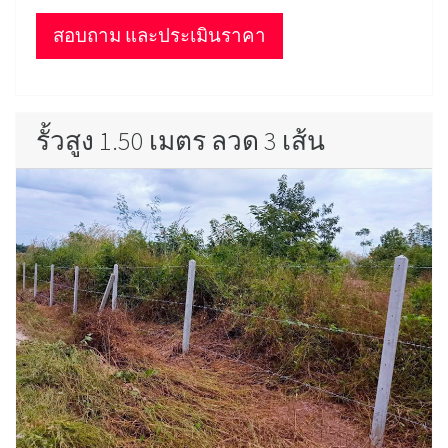
สอบถาม และประเมินราคา
รั้วสูง 1.50 เมตร ลวด 3 เส้น