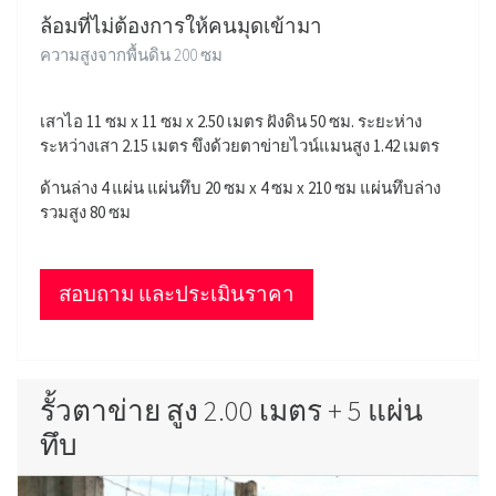
ล้อมที่ไม่ต้องการให้คนมุดเข้ามา
ความสูงจากพื้นดิน 200 ซม
เสาไอ 11 ซม x 11 ซม x 2.50 เมตร ฝังดิน 50 ซม. ระยะห่าง
ระหว่างเสา 2.15 เมตร ขึงด้วยตาข่ายไวน์แมนสูง 1.42 เมตร
ด้านล่าง 4 แผ่น แผ่นทึบ 20 ซม x 4 ซม x 210 ซม แผ่นทึบล่าง
รวมสูง 80 ซม
สอบถาม และประเมินราคา
รั้วตาข่าย สูง 2.00 เมตร + 5 แผ่น
ทึบ