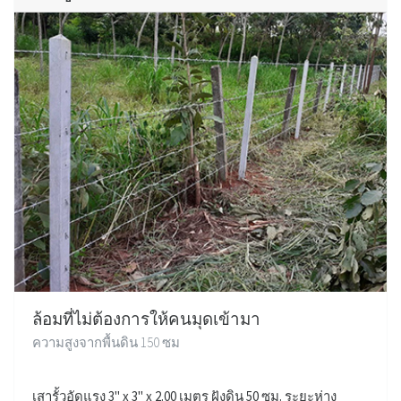
ล้อมที่ไม่ต้องการให้คนมุดเข้ามา
ความสูงจากพื้นดิน 150 ซม
เสารั้วอัดแรง 3" x 3" x 2.00 เมตร ฝังดิน 50 ซม. ระยะห่าง