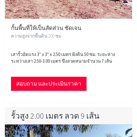
กั้นพื้นที่ให้เป็นสัดส่วน ชัดเจน
ความสูงจากพื้นดิน 200 ซม
เสารั้วอัดแรง 3" x 3" x 2.50 เมตร ฝังดิน 50 ซม. ระยะห่าง
ระหว่างเสา 2.50-3.00 เมตร ขึงลวดหนามจำนวน 7 เส้น
สอบถาม และประเมินราคา
รั้วสูง 2.00 เมตร ลวด 9 เส้น