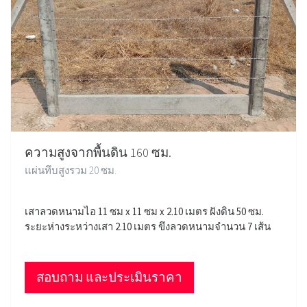
ความสูงจากพื้นดิน 160 ซม.
แผ่นทึบสูงรวม 20 ซม.
เสาลวดหนามไอ 11 ซม x 11 ซม x 2.10 เมตร ฝังดิน 50 ซม.
ระยะห่างระหว่างเสา 2.10 เมตร ขึงลวดหนามจำนวน 7 เส้น
สอบถาม และประเมินราคา