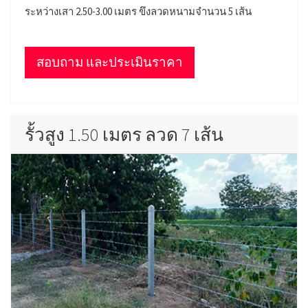
ระหว่างเสา 2.50-3.00 เมตร ขึงลวดหนามจำนวน 5 เส้น
สอบถาม และประเมินราคา
รั้วสูง 1.50 เมตร ลวด 7 เส้น