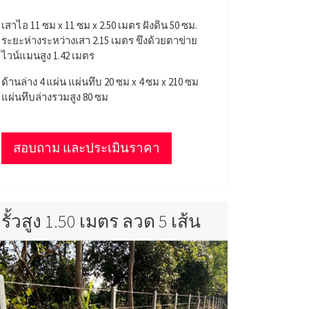
เสาไอ 11 ซม x 11 ซม x 2.50 เมตร ฝังดิน 50 ซม.
ระยะห่างระหว่างเสา 2.15 เมตร ขึงด้วยตาข่าย
ไวน์แมนสูง 1.42 เมตร
ด้านล่าง 4 แผ่น แผ่นทึบ 20 ซม x 4 ซม x 210 ซม
แผ่นทึบล่างรวมสูง 80 ซม
สอบถาม และประเมินราคา
รั้วสูง 1.50 เมตร ลวด 5 เส้น