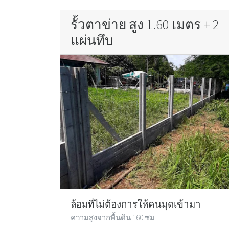
รั้วตาข่าย สูง 1.60 เมตร + 2
แผ่นทึบ
ล้อมที่ไม่ต้องการให้คนมุดเข้ามา
ความสูงจากพื้นดิน 160 ซม