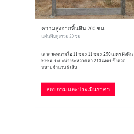
ความสูงจากพื้นดิน 200 ซม.
แผ่นทึบสูงรวม 20 ซม.
เสาลวดหนามไอ 11 ซม x 11 ซม x 2.50 เมตร ฝังดิน
50 ซม. ระยะห่างระหว่างเสา 2.10 เมตร ขึงลวด
หนามจำนวน 9 เส้น
สอบถาม และประเมินราคา