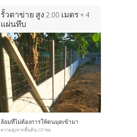
รั้วตาข่าย สูง 2.00 เมตร + 4
แผ่นทึบ
ล้อมที่ไม่ต้องการให้คนมุดเข้ามา
ความสูงจากพื้นดิน 200 ซม