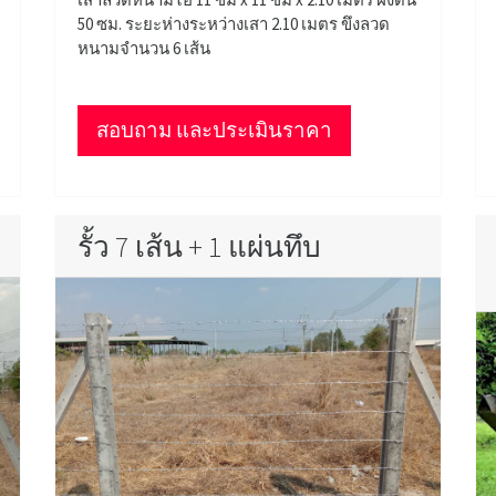
50 ซม. ระยะห่างระหว่างเสา 2.10 เมตร ขึงลวด
หนามจำนวน 6 เส้น
สอบถาม และประเมินราคา
รั้ว 7 เส้น + 1 แผ่นทึบ