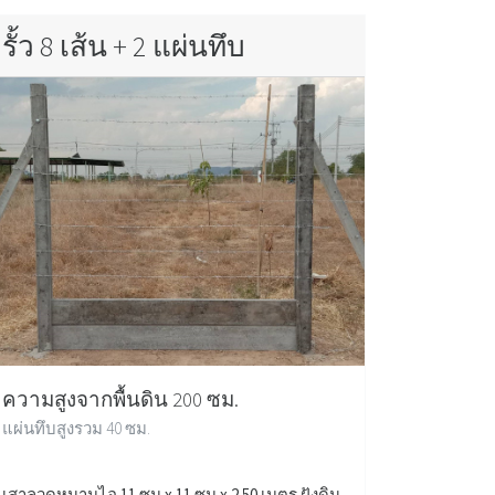
รั้ว 8 เส้น + 2 แผ่นทึบ
ความสูงจากพื้นดิน 200 ซม.
แผ่นทึบสูงรวม 40 ซม.
เสาลวดหนามไอ 11 ซม x 11 ซม x 2.50 เมตร ฝังดิน