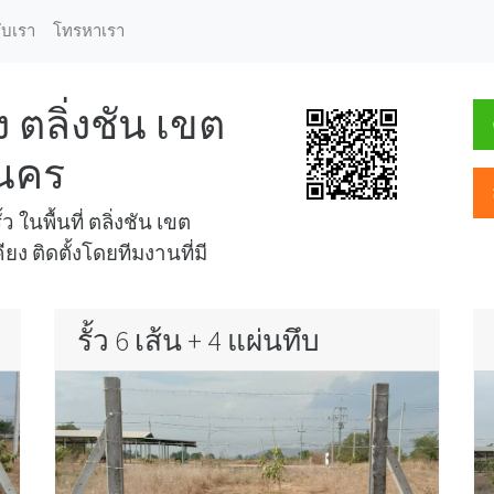
ับเรา
โทรหาเรา
 ตลิ่งชัน เขต
านคร
 ในพื้นที่ ตลิ่งชัน เขต
ง ติดตั้งโดยทีมงานที่มี
รั้ว 6 เส้น + 4 แผ่นทึบ