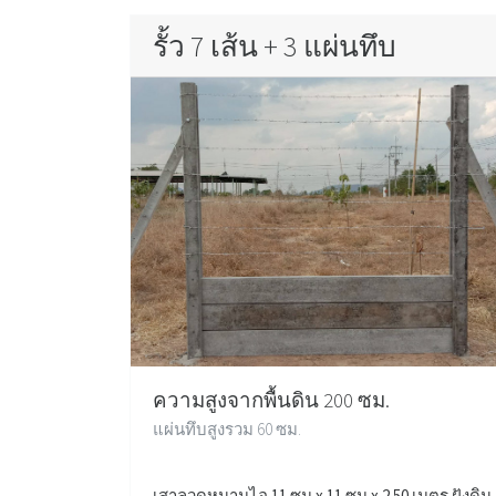
รั้ว 7 เส้น + 3 แผ่นทึบ
ความสูงจากพื้นดิน 200 ซม.
แผ่นทึบสูงรวม 60 ซม.
เสาลวดหนามไอ 11 ซม x 11 ซม x 2.50 เมตร ฝังดิน