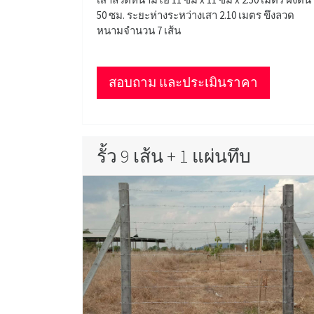
50 ซม. ระยะห่างระหว่างเสา 2.10 เมตร ขึงลวด
หนามจำนวน 7 เส้น
สอบถาม และประเมินราคา
รั้ว 9 เส้น + 1 แผ่นทึบ