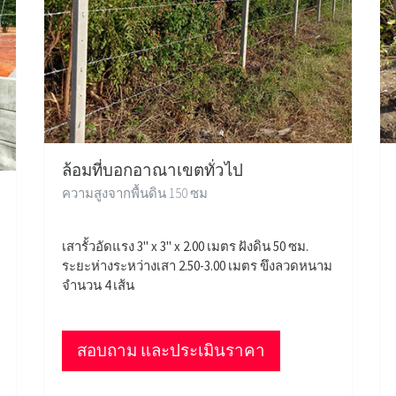
ล้อมที่บอกอาณาเขตทั่วไป
ความสูงจากพื้นดิน 150 ซม
เสารั้วอัดแรง 3" x 3" x 2.00 เมตร ฝังดิน 50 ซม.
ระยะห่างระหว่างเสา 2.50-3.00 เมตร ขึงลวดหนาม
จำนวน 4 เส้น
สอบถาม และประเมินราคา