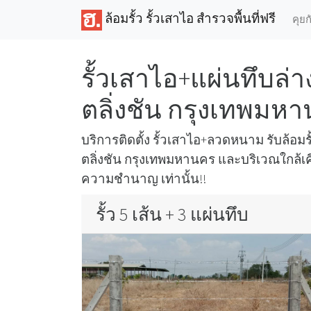
ล้อมรั้ว รั้วเสาไอ สำรวจพื้นที่ฟรี
คุยก
รั้วเสาไอ+แผ่นทึบล่าง
ตลิ่งชัน กรุงเทพมห
บริการติดตั้ง รั้วเสาไอ+ลวดหนาม รับล้อมรั้ว
ตลิ่งชัน กรุงเทพมหานคร และบริเวณใกล้เคีย
ความชำนาญ เท่านั้น!!
รั้ว 5 เส้น + 3 แผ่นทึบ