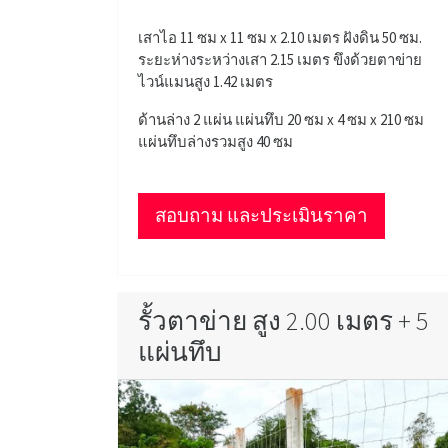
เสาไอ 11 ซม x 11 ซม x 2.10 เมตร ฝังดิน 50 ซม.
ระยะห่างระหว่างเสา 2.15 เมตร ขึงด้วยตาข่าย
ไวน์แมนสูง 1.42 เมตร
ด้านล่าง 2 แผ่น แผ่นทึบ 20 ซม x 4 ซม x 210 ซม
แผ่นทึบล่างรวมสูง 40 ซม
สอบถาม และประเมินราคา
รั้วตาข่าย สูง 2.00 เมตร + 5
แผ่นทึบ