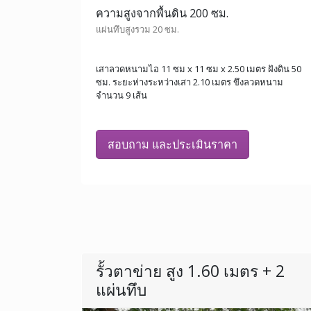
ความสูงจากพื้นดิน 200 ซม.
แผ่นทึบสูงรวม 20 ซม.
เสาลวดหนามไอ 11 ซม x 11 ซม x 2.50 เมตร ฝังดิน 50
ซม. ระยะห่างระหว่างเสา 2.10 เมตร ขึงลวดหนาม
จำนวน 9 เส้น
สอบถาม และประเมินราคา
รั้วตาข่าย สูง 1.60 เมตร + 2
แผ่นทึบ