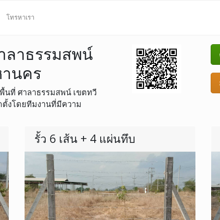
โทรหาเรา
 ศาลาธรรมสพน์
มหานคร
นพื้นที่ ศาลาธรรมสพน์ เขตทวี
ตั้งโดยทีมงานที่มีความ
รั้ว 6 เส้น + 4 แผ่นทึบ