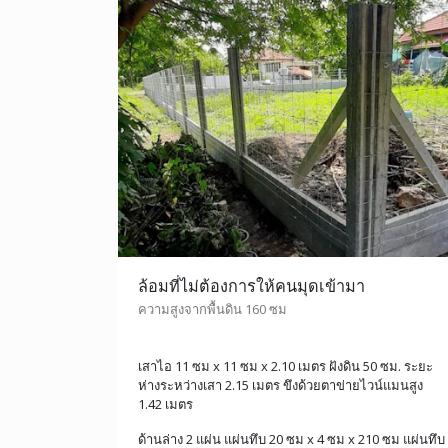
ล้อมที่ไม่ต้องการให้คนมุดเข้ามา
ความสูงจากพื้นดิน 160 ซม
เสาไอ 11 ซม x 11 ซม x 2.10 เมตร ฝังดิน 50 ซม. ระยะ
ห่างระหว่างเสา 2.15 เมตร ขึงด้วยตาข่ายไวน์แมนสูง
1.42 เมตร
ด้านล่าง 2 แผ่น แผ่นทึบ 20 ซม x 4 ซม x 210 ซม แผ่นทึบ