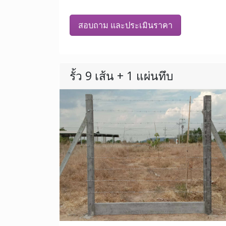
สอบถาม และประเมินราคา
รั้ว 9 เส้น + 1 แผ่นทึบ