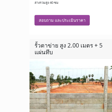
ล่างรวมสูง 40 ซม
สอบถาม และประเมินราคา
รั้วตาข่าย สูง 2.00 เมตร + 5
แผ่นทึบ