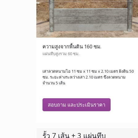
ความสูงจากพื้นดิน 160 ซม.
แผ่นทึบสูงรวม 60 ซม.
เสาลวดหนามไอ 11 ซม x 11 ซม x 2.10 เมตร ฝังดิน 50
ซม. ระยะห่างระหว่างเสา 2.10 เมตร ขึงลวดหนาม
จำนวน 5 เส้น
สอบถาม และประเมินราคา
รั้ว 7 เส้น + 3 แผ่นทึบ