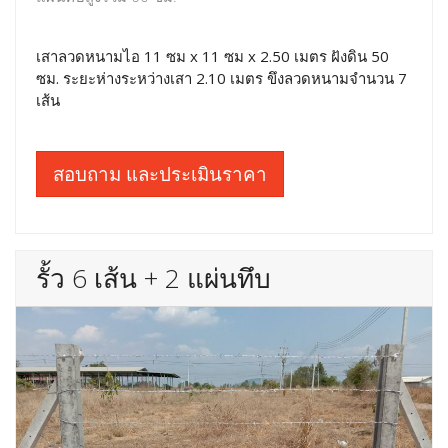
เสาลวดหนามไอ 11 ซม x 11 ซม x 2.50 เมตร ฝังดิน 50
ซม. ระยะห่างระหว่างเสา 2.10 เมตร ขึงลวดหนามจำนวน 7
เส้น
สอบถาม และประเมินราคา
รั้ว 6 เส้น + 2 แผ่นทึบ