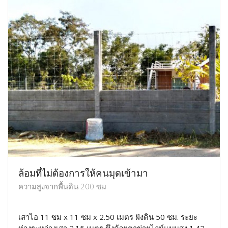
ล้อมที่ไม่ต้องการให้คนมุดเข้ามา
ความสูงจากพื้นดิน 200 ซม
เสาไอ 11 ซม x 11 ซม x 2.50 เมตร ฝังดิน 50 ซม. ระยะ