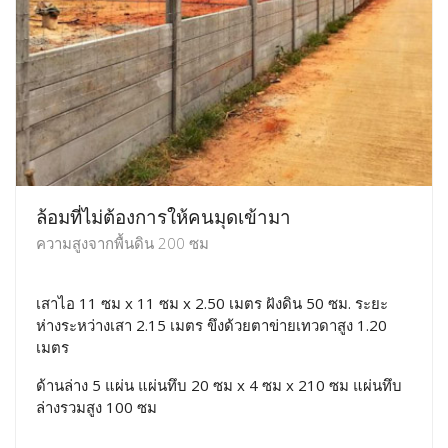
ล้อมที่ไม่ต้องการให้คนมุดเข้ามา
ความสูงจากพื้นดิน 200 ซม
เสาไอ 11 ซม x 11 ซม x 2.50 เมตร ฝังดิน 50 ซม. ระยะ
ห่างระหว่างเสา 2.15 เมตร ขึงด้วยตาข่ายเทวดาสูง 1.20
เมตร
ด้านล่าง 5 แผ่น แผ่นทึบ 20 ซม x 4 ซม x 210 ซม แผ่นทึบ
ล่างรวมสูง 100 ซม