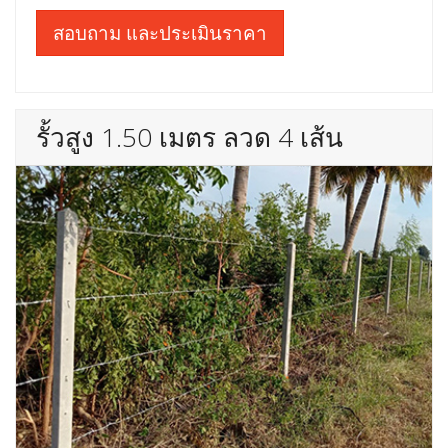
สอบถาม และประเมินราคา
รั้วสูง 1.50 เมตร ลวด 4 เส้น