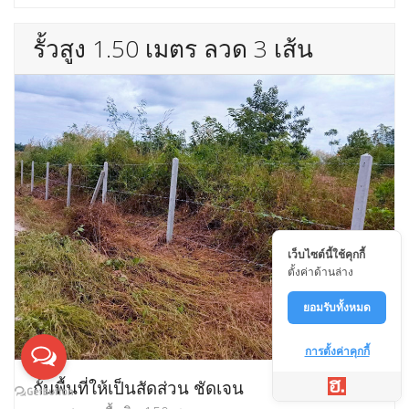
รั้วสูง 1.50 เมตร ลวด 3 เส้น
เว็บไซต์นี้ใช้คุกกี้
ตั้งค่าด้านล่าง
ยอมรับทั้งหมด
การตั้งค่าคุกกี้
กั้นพื้นที่ให้เป็นสัดส่วน ชัดเจน