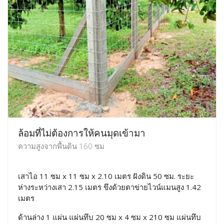
ล้อมที่ไม่ต้องการให้คนมุดเข้ามา
ความสูงจากพื้นดิน 160 ซม
เสาไอ 11 ซม x 11 ซม x 2.10 เมตร ฝังดิน 50 ซม. ระยะ
ห่างระหว่างเสา 2.15 เมตร ขึงด้วยตาข่ายไวน์แมนสูง 1.42
เมตร
ด้านล่าง 1 แผ่น แผ่นทึบ 20 ซม x 4 ซม x 210 ซม แผ่นทึบ