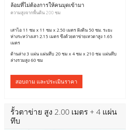
ล้อมที่ไม่ต้องการให้คนมุดเข้ามา
ความสูงจากพื้นดิน 200 ซม
เสาไอ 11 ซม x 11 ซม x 2.50 เมตร ฝังดิน 50 ซม. ระยะ
ห่างระหว่างเสา 2.15 เมตร ขึงด้วยตาข่ายเทวดาสูง 1.65
เมตร
ด้านล่าง 3 แผ่น แผ่นทึบ 20 ซม x 4 ซม x 210 ซม แผ่นทึบ
ล่างรวมสูง 60 ซม
สอบถาม และประเมินราคา
รั้วตาข่าย สูง 2.00 เมตร + 4 แผ่น
ทึบ