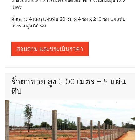
ห่างระหว่างเสา 2.15 เมตร ขึงด้วยตาข่ายไวน์แมนสูง 1.42
เมตร
ด้านล่าง 4 แผ่น แผ่นทึบ 20 ซม x 4 ซม x 210 ซม แผ่นทึบ
ล่างรวมสูง 80 ซม
สอบถาม และประเมินราคา
รั้วตาข่าย สูง 2.00 เมตร + 5 แผ่น
ทึบ