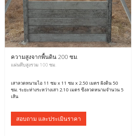
ความสูงจากพื้นดิน 200 ซม.
แผ่นทึบสูงรวม 100 ซม.
เสาลวดหนามไอ 11 ซม x 11 ซม x 2.50 เมตร ฝังดิน 50
ซม. ระยะห่างระหว่างเสา 2.10 เมตร ขึงลวดหนามจำนวน 5
เส้น
สอบถาม และประเมินราคา