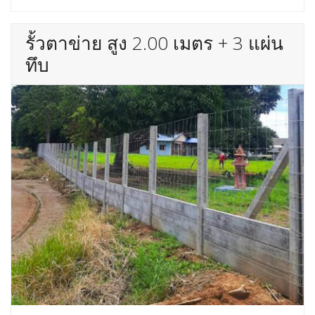
รั้วตาข่าย สูง 2.00 เมตร + 3 แผ่น
ทึบ