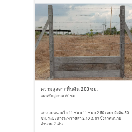
ความสูงจากพื้นดิน 200 ซม.
แผ่นทึบสูงรวม 60 ซม.
เสาลวดหนามไอ 11 ซม x 11 ซม x 2.50 เมตร ฝังดิน 50
ซม. ระยะห่างระหว่างเสา 2.10 เมตร ขึงลวดหนาม
จำนวน 7 เส้น