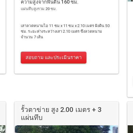
ความสูงจากพื้นดิน 160 ซม.
แผ่นทึบสูงรวม 20 ซม.
เสาลวดหนามไอ 11 ซม x 11 ซม x 2.10 เมตร ฝังดิน 50
ซม. ระยะห่างระหว่างเสา 2.10 เมตร ขึงลวดหนาม
จำนวน 7 เส้น
สอบถาม และประเมินราคา
รั้วตาข่าย สูง 2.00 เมตร + 3
แผ่นทึบ