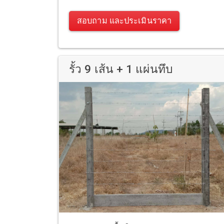
สอบถาม และประเมินราคา
รั้ว 9 เส้น + 1 แผ่นทึบ