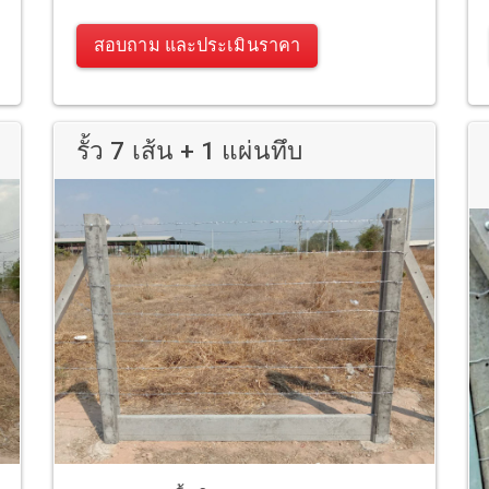
สอบถาม และประเมินราคา
รั้ว 7 เส้น + 1 แผ่นทึบ