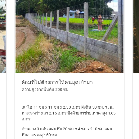
ล้อมที่ไม่ต้องการให้คนมุดเข้ามา
ความสูงจากพื้นดิน 200 ซม
เสาไอ 11 ซม x 11 ซม x 2.50 เมตร ฝังดิน 50 ซม. ระยะ
ห่างระหว่างเสา 2.15 เมตร ขึงด้วยตาข่ายเทวดาสูง 1.65
เมตร
ด้านล่าง 3 แผ่น แผ่นทึบ 20 ซม x 4 ซม x 210 ซม แผ่น
ทึบล่างรวมสูง 60 ซม