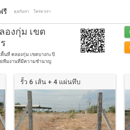
ฟรี
คุยกับเรา
โทรหาเรา
ลองกุ่ม เขต
คร
พื้นที่ คลองกุ่ม เขตบางกะปิ
ดยทีมงานที่มีความชำนาญ
รั้ว 6 เส้น + 4 แผ่นทึบ