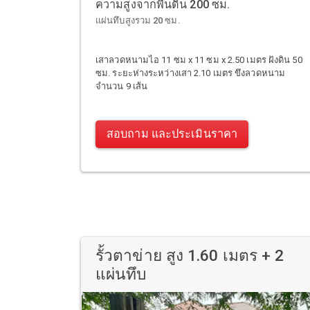
ความสูงจากพื้นดิน 200 ซม.
แผ่นทึบสูงรวม 20 ซม.
เสาลวดหนามไอ 11 ซม x 11 ซม x 2.50 เมตร ฝังดิน 50
ซม. ระยะห่างระหว่างเสา 2.10 เมตร ขึงลวดหนาม
จำนวน 9 เส้น
สอบถาม และประเมินราคา
รั้วตาข่าย สูง 1.60 เมตร + 2
แผ่นทึบ