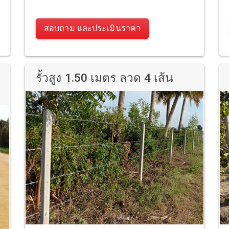
สอบถาม และประเมินราคา
รั้วสูง 1.50 เมตร ลวด 4 เส้น