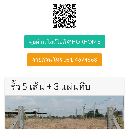
คุยผ่าน ไลน์ไอดี @HORHOME
สายด่วน โทร 081-4674663
รั้ว 5 เส้น + 3 แผ่นทึบ