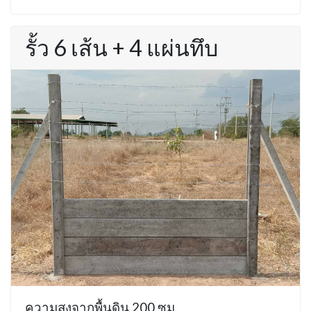
รั้ว 6 เส้น + 4 แผ่นทึบ
ความสูงจากพื้นดิน 200 ซม.