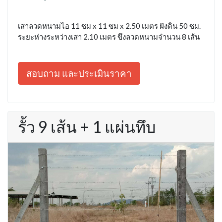
เสาลวดหนามไอ 11 ซม x 11 ซม x 2.50 เมตร ฝังดิน 50 ซม.
ระยะห่างระหว่างเสา 2.10 เมตร ขึงลวดหนามจำนวน 8 เส้น
สอบถาม และประเมินราคา
รั้ว 9 เส้น + 1 แผ่นทึบ