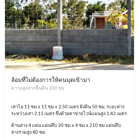
ล้อมที่ไม่ต้องการให้คนมุดเข้ามา
ความสูงจากพื้นดิน 200 ซม
เสาไอ 11 ซม x 11 ซม x 2.50 เมตร ฝังดิน 50 ซม. ระยะห่าง
ระหว่างเสา 2.15 เมตร ขึงด้วยตาข่ายไวน์แมนสูง 1.42 เมตร
ด้านล่าง 4 แผ่น แผ่นทึบ 20 ซม x 4 ซม x 210 ซม แผ่นทึบ
ล่างรวมสูง 80 ซม