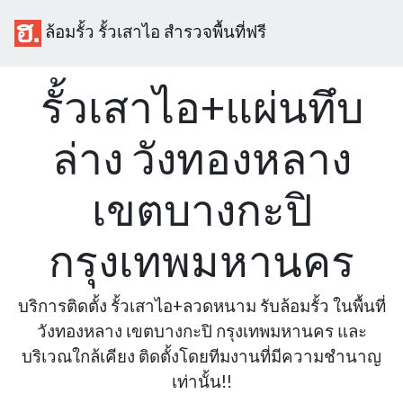
ล้อมรั้ว รั้วเสาไอ สำรวจพื้นที่ฟรี
รั้วเสาไอ+แผ่นทึบ
ล่าง วังทองหลาง
เขตบางกะปิ
กรุงเทพมหานคร
บริการติดตั้ง รั้วเสาไอ+ลวดหนาม รับล้อมรั้ว ในพื้นที่
วังทองหลาง เขตบางกะปิ กรุงเทพมหานคร และ
บริเวณใกล้เคียง ติดตั้งโดยทีมงานที่มีความชำนาญ
เท่านั้น!!