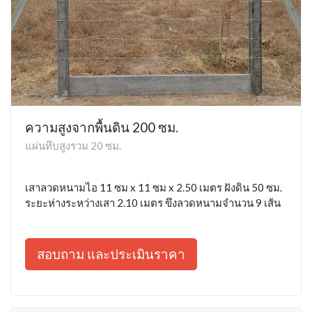
ความสูงจากพื้นดิน 200 ซม.
แผ่นทึบสูงรวม 20 ซม.
เสาลวดหนามไอ 11 ซม x 11 ซม x 2.50 เมตร ฝังดิน 50 ซม.
ระยะห่างระหว่างเสา 2.10 เมตร ขึงลวดหนามจำนวน 9 เส้น
สอบถาม และประเมินราคา