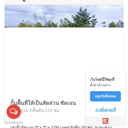
เว็บไซต์นี้ใช้คุกกี้
ตั้งค่าด้านล่าง
ยอมรับทั้งหมด
กั้นพื้นที่ให้เป็นสัดส่วน ชัดเจน
ความสูงจากพื้นดิน 150 ซม
การตั้งค่าคุกกี้
เสารั้วอัดแรง 3" x 3" x 2.00 เมตร ฝังดิน 50 ซม. ระยะห่าง