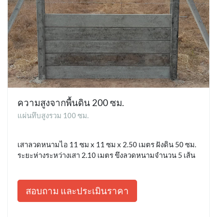
ความสูงจากพื้นดิน 200 ซม.
แผ่นทึบสูงรวม 100 ซม.
เสาลวดหนามไอ 11 ซม x 11 ซม x 2.50 เมตร ฝังดิน 50 ซม.
ระยะห่างระหว่างเสา 2.10 เมตร ขึงลวดหนามจำนวน 5 เส้น
สอบถาม และประเมินราคา