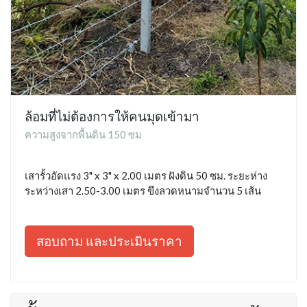
ล้อมที่ไม่ต้องการให้คนมุดเข้ามา
ความสูงจากพื้นดิน 150 ซม
เสารั้วอัดแรง 3" x 3" x 2.00 เมตร ฝังดิน 50 ซม. ระยะห่าง
ระหว่างเสา 2.50-3.00 เมตร ขึงลวดหนามจำนวน 5 เส้น
สอบถาม และประเมินราคา