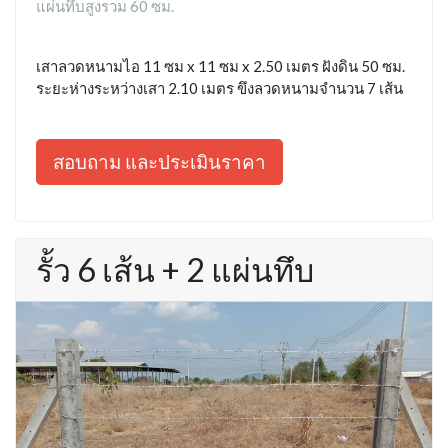
แผ่นทึบสูงรวม 60 ซม.
เสาลวดหนามไอ 11 ซม x 11 ซม x 2.50 เมตร ฝังดิน 50 ซม.
ระยะห่างระหว่างเสา 2.10 เมตร ขึงลวดหนามจำนวน 7 เส้น
สอบถาม และประเมินราคา
รั้ว 6 เส้น + 2 แผ่นทึบ