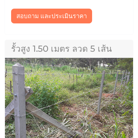
สอบถาม และประเมินราคา
รั้วสูง 1.50 เมตร ลวด 5 เส้น