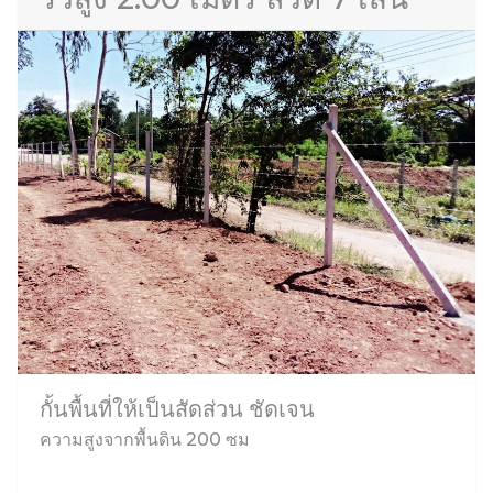
กั้นพื้นที่ให้เป็นสัดส่วน ชัดเจน
ความสูงจากพื้นดิน 200 ซม