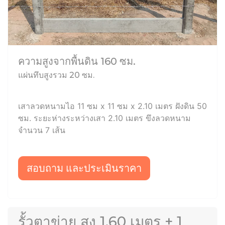
ความสูงจากพื้นดิน 160 ซม.
แผ่นทึบสูงรวม 20 ซม.
เสาลวดหนามไอ 11 ซม x 11 ซม x 2.10 เมตร ฝังดิน 50
ซม. ระยะห่างระหว่างเสา 2.10 เมตร ขึงลวดหนาม
จำนวน 7 เส้น
สอบถาม และประเมินราคา
รั้วตาข่าย สูง 1.60 เมตร + 1