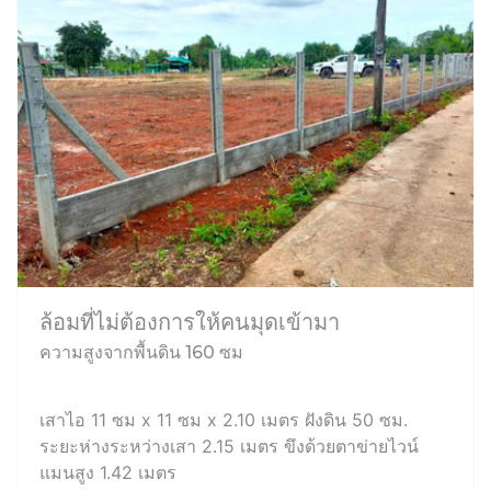
ล้อมที่ไม่ต้องการให้คนมุดเข้ามา
ความสูงจากพื้นดิน 160 ซม
เสาไอ 11 ซม x 11 ซม x 2.10 เมตร ฝังดิน 50 ซม.
ระยะห่างระหว่างเสา 2.15 เมตร ขึงด้วยตาข่ายไวน์
แมนสูง 1.42 เมตร