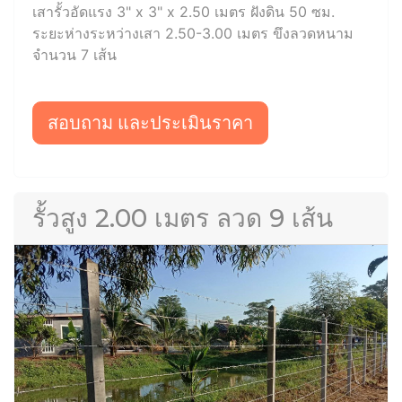
เสารั้วอัดแรง 3" x 3" x 2.50 เมตร ฝังดิน 50 ซม.
ระยะห่างระหว่างเสา 2.50-3.00 เมตร ขึงลวดหนาม
จำนวน 7 เส้น
สอบถาม และประเมินราคา
รั้วสูง 2.00 เมตร ลวด 9 เส้น