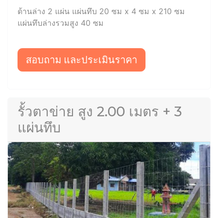
ด้านล่าง 2 แผ่น แผ่นทึบ 20 ซม x 4 ซม x 210 ซม
แผ่นทึบล่างรวมสูง 40 ซม
สอบถาม และประเมินราคา
รั้วตาข่าย สูง 2.00 เมตร + 3
แผ่นทึบ