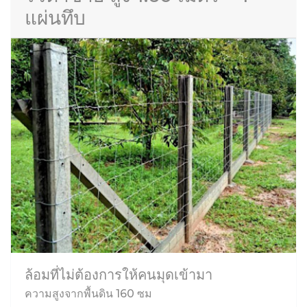
แผ่นทึบ
ล้อมที่ไม่ต้องการให้คนมุดเข้ามา
ความสูงจากพื้นดิน 160 ซม