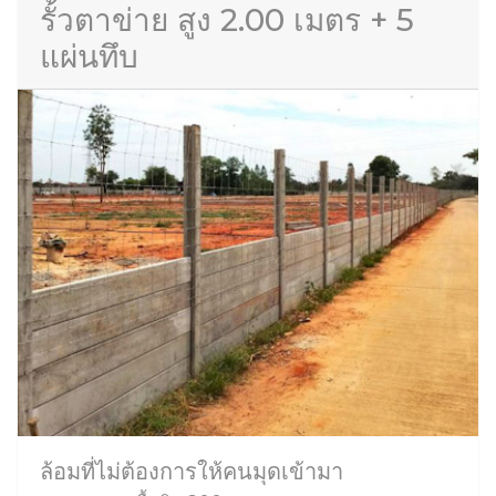
รั้วตาข่าย สูง 2.00 เมตร + 5
แผ่นทึบ
ล้อมที่ไม่ต้องการให้คนมุดเข้ามา