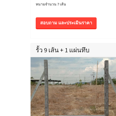
หนามจำนวน 7 เส้น
สอบถาม และประเมินราคา
รั้ว 9 เส้น + 1 แผ่นทึบ