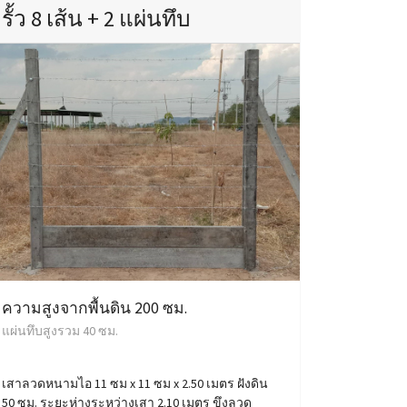
รั้ว 8 เส้น + 2 แผ่นทึบ
ความสูงจากพื้นดิน 200 ซม.
แผ่นทึบสูงรวม 40 ซม.
เสาลวดหนามไอ 11 ซม x 11 ซม x 2.50 เมตร ฝังดิน
50 ซม. ระยะห่างระหว่างเสา 2.10 เมตร ขึงลวด