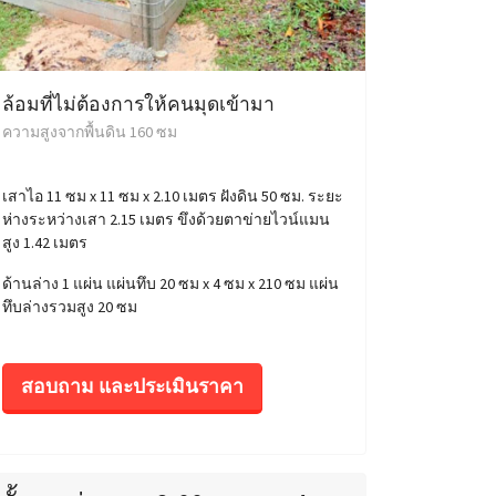
ล้อมที่ไม่ต้องการให้คนมุดเข้ามา
ความสูงจากพื้นดิน 160 ซม
เสาไอ 11 ซม x 11 ซม x 2.10 เมตร ฝังดิน 50 ซม. ระยะ
ห่างระหว่างเสา 2.15 เมตร ขึงด้วยตาข่ายไวน์แมน
สูง 1.42 เมตร
ด้านล่าง 1 แผ่น แผ่นทึบ 20 ซม x 4 ซม x 210 ซม แผ่น
ทึบล่างรวมสูง 20 ซม
สอบถาม และประเมินราคา