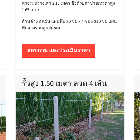
ห่างระหว่างเสา 2.15 เมตร ขึงด้วยตาข่ายเทวดาสูง
1.65 เมตร
ด้านล่าง 3 แผ่น แผ่นทึบ 20 ซม x 4 ซม x 210 ซม แผ่น
ทึบล่างรวมสูง 60 ซม
สอบถาม และประเมินราคา
รั้วสูง 1.50 เมตร ลวด 4 เส้น