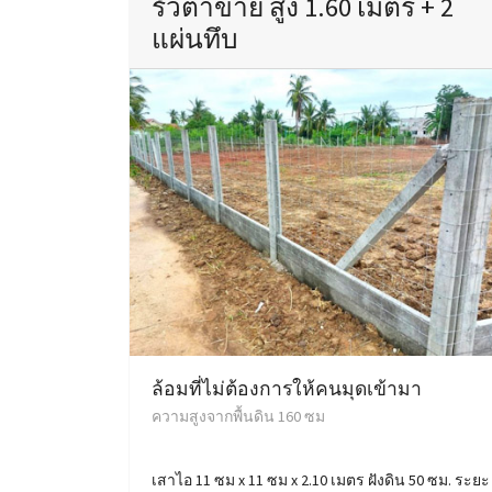
รั้วตาข่าย สูง 1.60 เมตร + 2
แผ่นทึบ
ล้อมที่ไม่ต้องการให้คนมุดเข้ามา
ความสูงจากพื้นดิน 160 ซม
เสาไอ 11 ซม x 11 ซม x 2.10 เมตร ฝังดิน 50 ซม. ระยะ