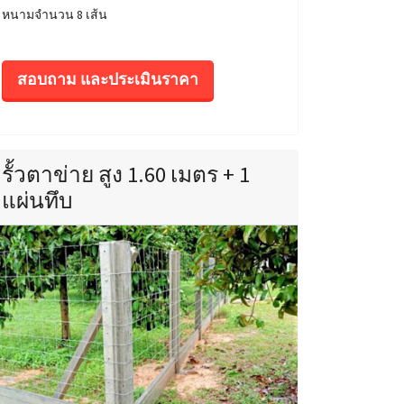
หนามจำนวน 8 เส้น
สอบถาม และประเมินราคา
รั้วตาข่าย สูง 1.60 เมตร + 1
แผ่นทึบ