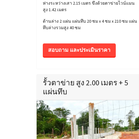
ห่างระหว่างเสา 2.15 เมตร ขึงด้วยตาข่ายไวน์แมน
สูง 1.42 เมตร
ด้านล่าง 2 แผ่น แผ่นทึบ 20 ซม x 4 ซม x 210 ซม แผ่น
ทึบล่างรวมสูง 40 ซม
สอบถาม และประเมินราคา
รั้วตาข่าย สูง 2.00 เมตร + 5
แผ่นทึบ