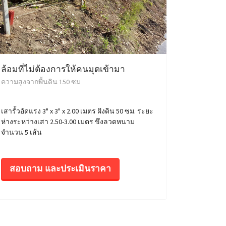
ล้อมที่ไม่ต้องการให้คนมุดเข้ามา
ความสูงจากพื้นดิน 150 ซม
เสารั้วอัดแรง 3" x 3" x 2.00 เมตร ฝังดิน 50 ซม. ระยะ
ห่างระหว่างเสา 2.50-3.00 เมตร ขึงลวดหนาม
จำนวน 5 เส้น
สอบถาม และประเมินราคา