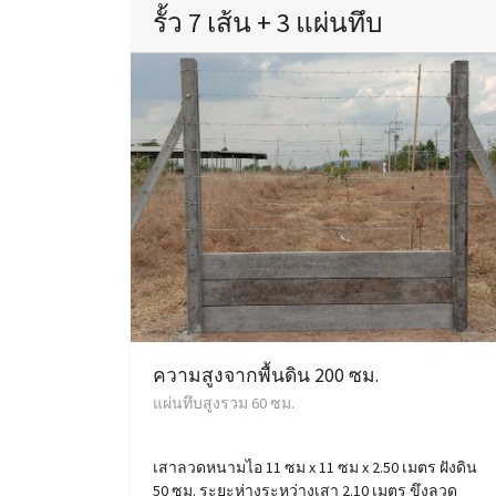
รั้ว 7 เส้น + 3 แผ่นทึบ
ความสูงจากพื้นดิน 200 ซม.
แผ่นทึบสูงรวม 60 ซม.
เสาลวดหนามไอ 11 ซม x 11 ซม x 2.50 เมตร ฝังดิน
50 ซม. ระยะห่างระหว่างเสา 2.10 เมตร ขึงลวด