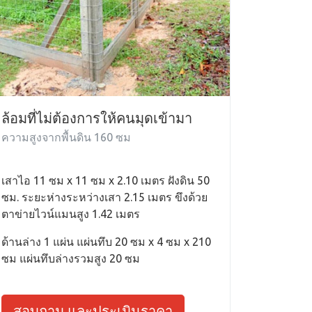
ล้อมที่ไม่ต้องการให้คนมุดเข้ามา
ความสูงจากพื้นดิน 160 ซม
เสาไอ 11 ซม x 11 ซม x 2.10 เมตร ฝังดิน 50
ซม. ระยะห่างระหว่างเสา 2.15 เมตร ขึงด้วย
ตาข่ายไวน์แมนสูง 1.42 เมตร
ด้านล่าง 1 แผ่น แผ่นทึบ 20 ซม x 4 ซม x 210
ซม แผ่นทึบล่างรวมสูง 20 ซม
สอบถาม และประเมินราคา