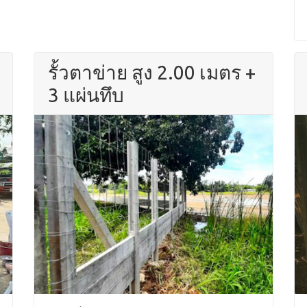
รั้วตาข่าย สูง 2.00 เมตร +
3 แผ่นทึบ