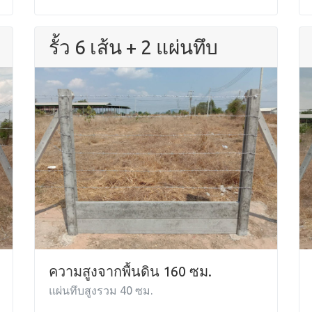
รั้ว 6 เส้น + 2 แผ่นทึบ
ความสูงจากพื้นดิน 160 ซม.
แผ่นทึบสูงรวม 40 ซม.