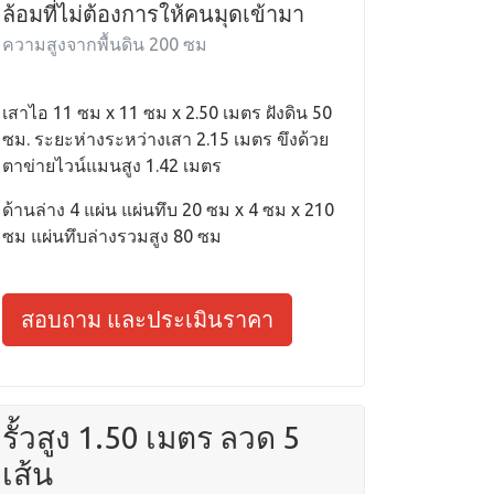
ล้อมที่ไม่ต้องการให้คนมุดเข้ามา
ความสูงจากพื้นดิน 200 ซม
เสาไอ 11 ซม x 11 ซม x 2.50 เมตร ฝังดิน 50
ซม. ระยะห่างระหว่างเสา 2.15 เมตร ขึงด้วย
ตาข่ายไวน์แมนสูง 1.42 เมตร
ด้านล่าง 4 แผ่น แผ่นทึบ 20 ซม x 4 ซม x 210
ซม แผ่นทึบล่างรวมสูง 80 ซม
สอบถาม และประเมินราคา
รั้วสูง 1.50 เมตร ลวด 5
เส้น