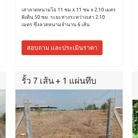
เสาลวดหนามไอ 11 ซม x 11 ซม x 2.10 เมตร
ฝังดิน 50 ซม. ระยะห่างระหว่างเสา 2.10
เมตร ขึงลวดหนามจำนวน 6 เส้น
สอบถาม และประเมินราคา
รั้ว 7 เส้น + 1 แผ่นทึบ