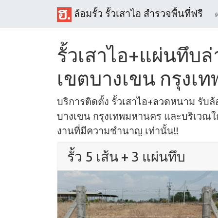
ล้อมรั้ว รั้วเสาไอ สำรวจพื้นที่ฟรี
ค
รั้วเสาไอ+แผ่นทึบล่
เขตบางเขน กรุงเ
บริการติดตั้ง รั้วเสาไอ+ลวดหนาม รับล้อม
บางเขน กรุงเทพมหานคร และบริเวณใกล้
งานที่มีความชำนาญ เท่านั้น!!
รั้ว 5 เส้น + 3 แผ่นทึบ