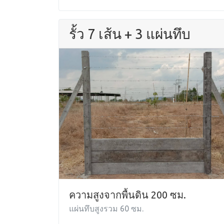
รั้ว 7 เส้น + 3 แผ่นทึบ
ความสูงจากพื้นดิน 200 ซม.
แผ่นทึบสูงรวม 60 ซม.