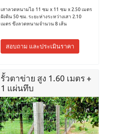
เสาลวดหนามไอ 11 ซม x 11 ซม x 2.50 เมตร
ฝังดิน 50 ซม. ระยะห่างระหว่างเสา 2.10
เมตร ขึงลวดหนามจำนวน 8 เส้น
สอบถาม และประเมินราคา
รั้วตาข่าย สูง 1.60 เมตร +
1 แผ่นทึบ