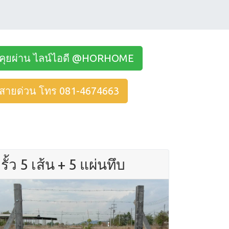
คุยผ่าน ไลน์ไอดี @HORHOME
สายด่วน โทร 081-4674663
รั้ว 5 เส้น + 5 แผ่นทึบ