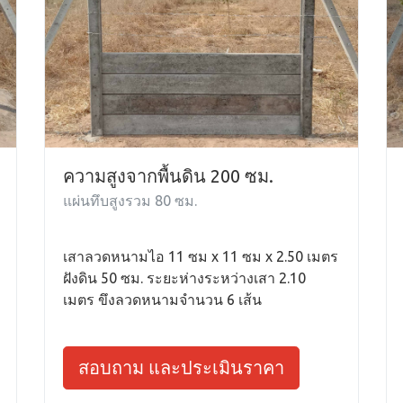
ความสูงจากพื้นดิน 200 ซม.
แผ่นทึบสูงรวม 80 ซม.
เสาลวดหนามไอ 11 ซม x 11 ซม x 2.50 เมตร
ฝังดิน 50 ซม. ระยะห่างระหว่างเสา 2.10
เมตร ขึงลวดหนามจำนวน 6 เส้น
สอบถาม และประเมินราคา