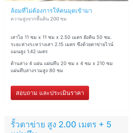
ล้อมที่ไม่ต้องการให้คนมุดเข้ามา
ความสูงจากพื้นดิน 200 ซม
เสาไอ 11 ซม x 11 ซม x 2.50 เมตร ฝังดิน 50 ซม.
ระยะห่างระหว่างเสา 2.15 เมตร ขึงด้วยตาข่ายไวน์
แมนสูง 1.42 เมตร
ด้านล่าง 4 แผ่น แผ่นทึบ 20 ซม x 4 ซม x 210 ซม
แผ่นทึบล่างรวมสูง 80 ซม
สอบถาม และประเมินราคา
รั้วตาข่าย สูง 2.00 เมตร + 5