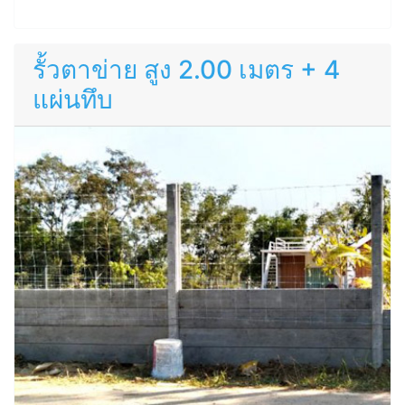
รั้วตาข่าย สูง 2.00 เมตร + 4
แผ่นทึบ