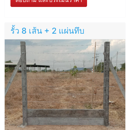
สอบถาม และประเมินราคา
รั้ว 8 เส้น + 2 แผ่นทึบ