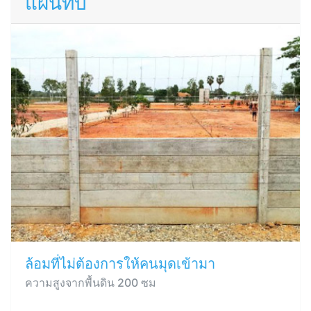
แผ่นทึบ
ล้อมที่ไม่ต้องการให้คนมุดเข้ามา
ความสูงจากพื้นดิน 200 ซม