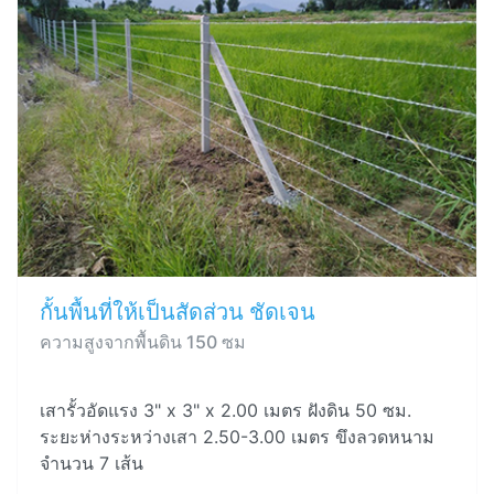
กั้นพื้นที่ให้เป็นสัดส่วน ชัดเจน
ความสูงจากพื้นดิน 150 ซม
เสารั้วอัดแรง 3" x 3" x 2.00 เมตร ฝังดิน 50 ซม.
ระยะห่างระหว่างเสา 2.50-3.00 เมตร ขึงลวดหนาม
จำนวน 7 เส้น