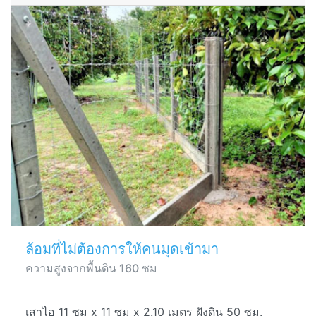
ล้อมที่ไม่ต้องการให้คนมุดเข้ามา
ความสูงจากพื้นดิน 160 ซม
เสาไอ 11 ซม x 11 ซม x 2.10 เมตร ฝังดิน 50 ซม.