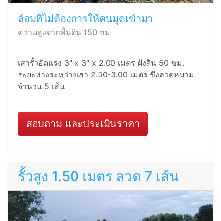
ล้อมที่ไม่ต้องการให้คนมุดเข้ามา
ความสูงจากพื้นดิน 150 ซม
เสารั้วอัดแรง 3" x 3" x 2.00 เมตร ฝังดิน 50 ซม.
ระยะห่างระหว่างเสา 2.50-3.00 เมตร ขึงลวดหนาม
จำนวน 5 เส้น
สอบถาม และประเมินราคา
รั้วสูง 1.50 เมตร ลวด 7 เส้น