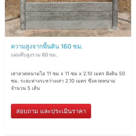
ความสูงจากพื้นดิน 160 ซม.
แผ่นทึบสูงรวม 60 ซม.
เสาลวดหนามไอ 11 ซม x 11 ซม x 2.10 เมตร ฝังดิน 50
ซม. ระยะห่างระหว่างเสา 2.10 เมตร ขึงลวดหนาม
จำนวน 5 เส้น
สอบถาม และประเมินราคา