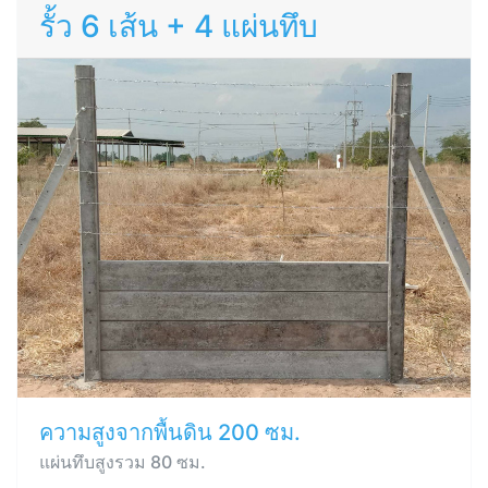
รั้ว 6 เส้น + 4 แผ่นทึบ
ความสูงจากพื้นดิน 200 ซม.
แผ่นทึบสูงรวม 80 ซม.