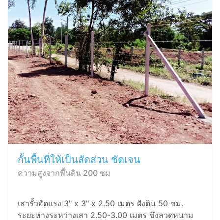
กั้นพื้นที่ให้เป็นสัดส่วน ชัดเจน
ความสูงจากพื้นดิน 200 ซม
เสารั้วอัดแรง 3" x 3" x 2.50 เมตร ฝังดิน 50 ซม.
ระยะห่างระหว่างเสา 2.50-3.00 เมตร ขึงลวดหนาม