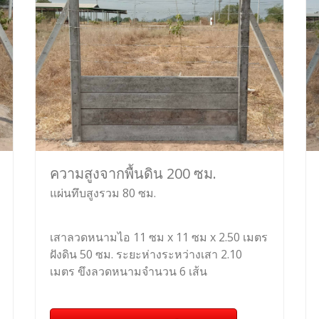
ความสูงจากพื้นดิน 200 ซม.
แผ่นทึบสูงรวม 80 ซม.
เสาลวดหนามไอ 11 ซม x 11 ซม x 2.50 เมตร
ฝังดิน 50 ซม. ระยะห่างระหว่างเสา 2.10
เมตร ขึงลวดหนามจำนวน 6 เส้น