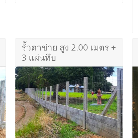
รั้วตาข่าย สูง 2.00 เมตร +
3 แผ่นทึบ