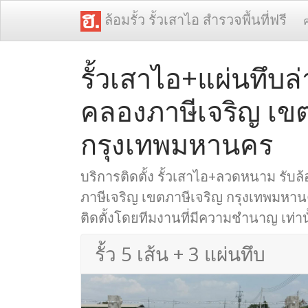
ล้อมรั้ว รั้วเสาไอ สำรวจพื้นที่ฟรี
ค
รั้วเสาไอ+แผ่นทึบล
คลองภาษีเจริญ เขต
กรุงเทพมหานคร
บริการติดตั้ง รั้วเสาไอ+ลวดหนาม รับล้อ
ภาษีเจริญ เขตภาษีเจริญ กรุงเทพมหาน
ติดตั้งโดยทีมงานที่มีความชำนาญ เท่านั
รั้ว 5 เส้น + 3 แผ่นทึบ