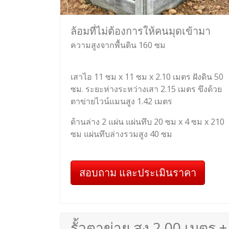
ล้อมที่ไม่ต้องการให้คนมุดเข้ามา
ความสูงจากพื้นดิน 160 ซม
เสาไอ 11 ซม x 11 ซม x 2.10 เมตร ฝังดิน 50
ซม. ระยะห่างระหว่างเสา 2.15 เมตร ขึงด้วย
ตาข่ายไวน์แมนสูง 1.42 เมตร
ด้านล่าง 2 แผ่น แผ่นทึบ 20 ซม x 4 ซม x 210
ซม แผ่นทึบล่างรวมสูง 40 ซม
สอบถาม และประเมินราคา
รั้วตาข่าย สูง 2.00 เมตร +