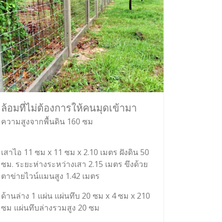
ล้อมที่ไม่ต้องการให้คนมุดเข้ามา
ความสูงจากพื้นดิน 160 ซม
เสาไอ 11 ซม x 11 ซม x 2.10 เมตร ฝังดิน 50
ซม. ระยะห่างระหว่างเสา 2.15 เมตร ขึงด้วย
ตาข่ายไวน์แมนสูง 1.42 เมตร
ด้านล่าง 1 แผ่น แผ่นทึบ 20 ซม x 4 ซม x 210
ซม แผ่นทึบล่างรวมสูง 20 ซม