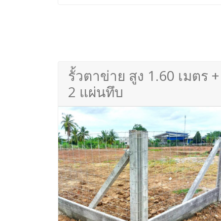
รั้วตาข่าย สูง 1.60 เมตร +
2 แผ่นทึบ