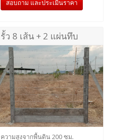
สอบถาม และประเมินราคา
รั้ว 8 เส้น + 2 แผ่นทึบ
ความสูงจากพื้นดิน 200 ซม.