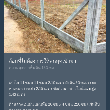
ล้อมที่ไม่ต้องการให้คนมุดเข้ามา
ความสูงจากพื้นดิน 160 ซม
เสาไอ 11 ซม x 11 ซม x 2.10 เมตร ฝังดิน 50 ซม. ระยะ
ห่างระหว่างเสา 2.15 เมตร ขึงด้วยตาข่ายไวน์แมนสูง
1.42 เมตร
ด้านล่าง 2 แผ่น แผ่นทึบ 20 ซม x 4 ซม x 210 ซม แผ่นทึบ
ล่างรวมสูง 40 ซม