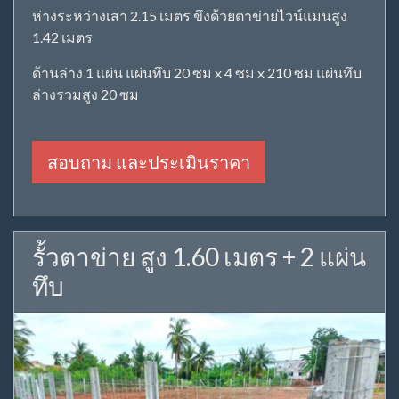
ห่างระหว่างเสา 2.15 เมตร ขึงด้วยตาข่ายไวน์แมนสูง
1.42 เมตร
ด้านล่าง 1 แผ่น แผ่นทึบ 20 ซม x 4 ซม x 210 ซม แผ่นทึบ
ล่างรวมสูง 20 ซม
สอบถาม และประเมินราคา
รั้วตาข่าย สูง 1.60 เมตร + 2 แผ่น
ทึบ