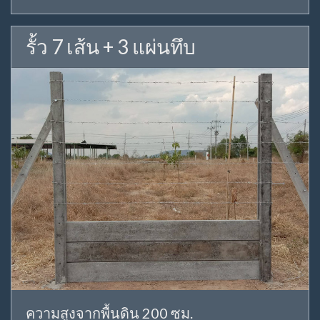
รั้ว 7 เส้น + 3 แผ่นทึบ
ความสูงจากพื้นดิน 200 ซม.