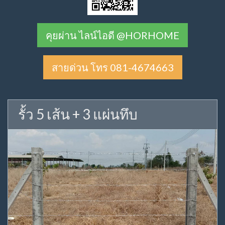
คุยผ่าน ไลน์ไอดี @HORHOME
สายด่วน โทร 081-4674663
รั้ว 5 เส้น + 3 แผ่นทึบ