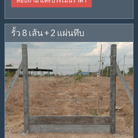
สอบถาม และประเมินราคา
รั้ว 8 เส้น + 2 แผ่นทึบ