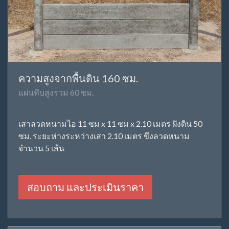
ความสูงจากพื้นดิน 160 ซม.
แผ่นทึบสูงรวม 60 ซม.
เสาลวดหนามไอ 11 ซม x 11 ซม x 2.10 เมตร ฝังดิน 50
ซม. ระยะห่างระหว่างเสา 2.10 เมตร ขึงลวดหนาม
จำนวน 5 เส้น
สอบถาม และประเมินราคา