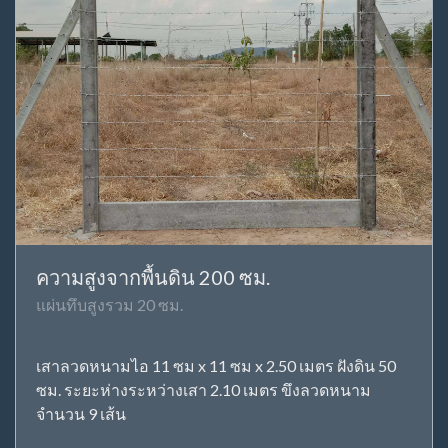
ความสูงจากพื้นดิน 200 ซม.
แผ่นทึบสูงรวม 20 ซม.
เสาลวดหนามไอ 11 ซม x 11 ซม x 2.50 เมตร ฝังดิน 50
ซม. ระยะห่างระหว่างเสา 2.10 เมตร ขึงลวดหนาม
จำนวน 9 เส้น