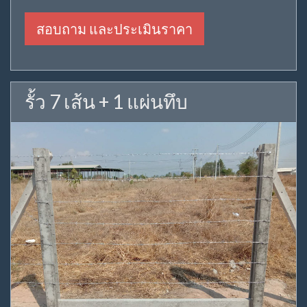
สอบถาม และประเมินราคา
รั้ว 7 เส้น + 1 แผ่นทึบ