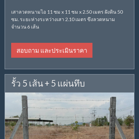
เสาลวดหนามไอ 11 ซม x 11 ซม x 2.50 เมตร ฝังดิน 50
ซม. ระยะห่างระหว่างเสา 2.10 เมตร ขึงลวดหนาม
จำนวน 6 เส้น
สอบถาม และประเมินราคา
รั้ว 5 เส้น + 5 แผ่นทึบ