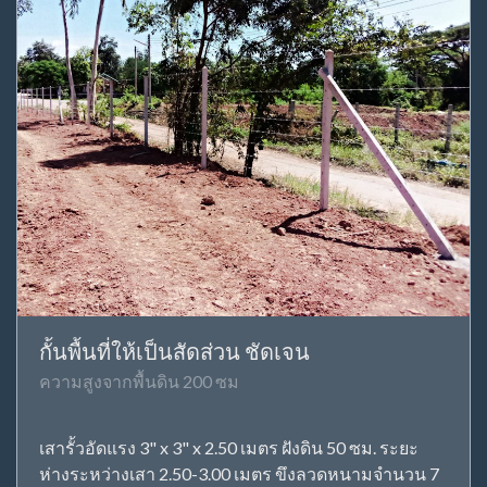
กั้นพื้นที่ให้เป็นสัดส่วน ชัดเจน
ความสูงจากพื้นดิน 200 ซม
เสารั้วอัดแรง 3" x 3" x 2.50 เมตร ฝังดิน 50 ซม. ระยะ
ห่างระหว่างเสา 2.50-3.00 เมตร ขึงลวดหนามจำนวน 7