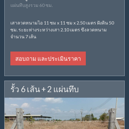
แผ่นทึบสูงรวม 60 ซม.
เสาลวดหนามไอ 11 ซม x 11 ซม x 2.50 เมตร ฝังดิน 50
ซม. ระยะห่างระหว่างเสา 2.10 เมตร ขึงลวดหนาม
จำนวน 7 เส้น
สอบถาม และประเมินราคา
รั้ว 6 เส้น + 2 แผ่นทึบ