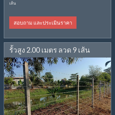
เส้น
สอบถาม และประเมินราคา
รั้วสูง 2.00 เมตร ลวด 9 เส้น