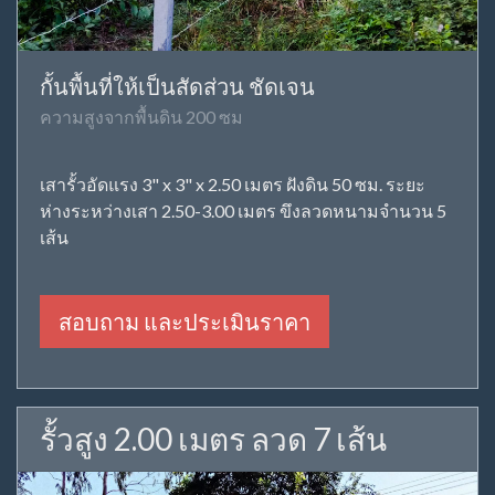
กั้นพื้นที่ให้เป็นสัดส่วน ชัดเจน
ความสูงจากพื้นดิน 200 ซม
เสารั้วอัดแรง 3" x 3" x 2.50 เมตร ฝังดิน 50 ซม. ระยะ
ห่างระหว่างเสา 2.50-3.00 เมตร ขึงลวดหนามจำนวน 5
เส้น
สอบถาม และประเมินราคา
รั้วสูง 2.00 เมตร ลวด 7 เส้น