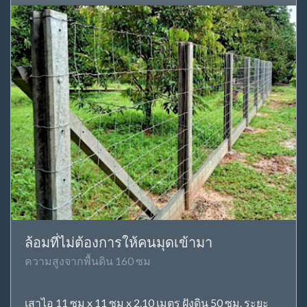
ล้อมที่ไม่ต้องการให้คนมุดเข้ามา
ความสูงจากพื้นดิน 160 ซม
เสาไอ 11 ซม x 11 ซม x 2.10 เมตร ฝังดิน 50 ซม. ระยะ