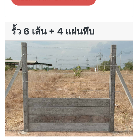
รั้ว 6 เส้น + 4 แผ่นทึบ