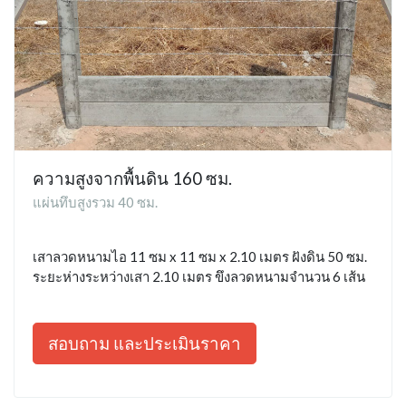
ความสูงจากพื้นดิน 160 ซม.
แผ่นทึบสูงรวม 40 ซม.
เสาลวดหนามไอ 11 ซม x 11 ซม x 2.10 เมตร ฝังดิน 50 ซม.
ระยะห่างระหว่างเสา 2.10 เมตร ขึงลวดหนามจำนวน 6 เส้น
สอบถาม และประเมินราคา