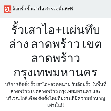
ล้อมรั้ว รั้วเสาไอ สำรวจพื้นที่ฟรี
รั้วเสาไอ+แผ่นทึบ
ล่าง ลาดพร้าว เขต
ลาดพร้าว
กรุงเทพมหานคร
บริการติดตั้ง รั้วเสาไอ+ลวดหนาม รับล้อมรั้ว ในพื้นที่
ลาดพร้าว เขตลาดพร้าว กรุงเทพมหานคร และ
บริเวณใกล้เคียง ติดตั้งโดยทีมงานที่มีความชำนาญ
เท่านั้น!!