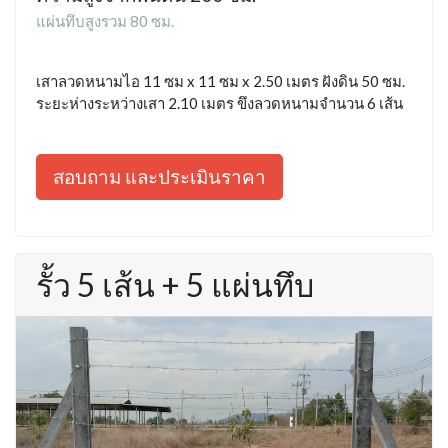
แผ่นทึบสูงรวม 80 ซม.
เสาลวดหนามไอ 11 ซม x 11 ซม x 2.50 เมตร ฝังดิน 50 ซม.
ระยะห่างระหว่างเสา 2.10 เมตร ขึงลวดหนามจำนวน 6 เส้น
สอบถาม และประเมินราคา
รั้ว 5 เส้น + 5 แผ่นทึบ