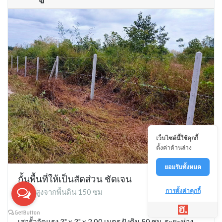
เว็บไซต์นี้ใช้คุกกี้
ตั้งค่าด้านล่าง
ยอมรับทั้งหมด
กั้นพื้นที่ให้เป็นสัดส่วน ชัดเจน
การตั้งค่าคุกกี้
ความสูงจากพื้นดิน 150 ซม
เสารั้วอัดแรง 3" x 3" x 2.00 เมตร ฝังดิน 50 ซม. ระยะห่าง