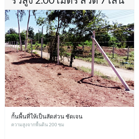
กั้นพื้นที่ให้เป็นสัดส่วน ชัดเจน
ความสูงจากพื้นดิน 200 ซม