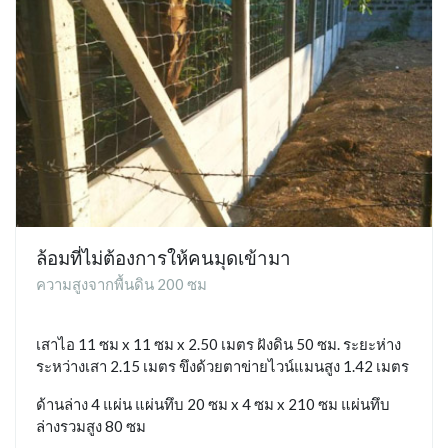
ล้อมที่ไม่ต้องการให้คนมุดเข้ามา
ความสูงจากพื้นดิน 200 ซม
เสาไอ 11 ซม x 11 ซม x 2.50 เมตร ฝังดิน 50 ซม. ระยะห่าง
ระหว่างเสา 2.15 เมตร ขึงด้วยตาข่ายไวน์แมนสูง 1.42 เมตร
ด้านล่าง 4 แผ่น แผ่นทึบ 20 ซม x 4 ซม x 210 ซม แผ่นทึบ
ล่างรวมสูง 80 ซม