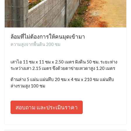
ล้อมที่ไม่ต้องการให้คนมุดเข้ามา
ความสูงจากพื้นดิน 200 ซม
เสาไอ 11 ซม x 11 ซม x 2.50 เมตร ฝังดิน 50 ซม. ระยะห่าง
ระหว่างเสา 2.15 เมตร ขึงด้วยตาข่ายเทวดาสูง 1.20 เมตร
ด้านล่าง 5 แผ่น แผ่นทึบ 20 ซม x 4 ซม x 210 ซม แผ่นทึบ
ล่างรวมสูง 100 ซม
สอบถาม และประเมินราคา