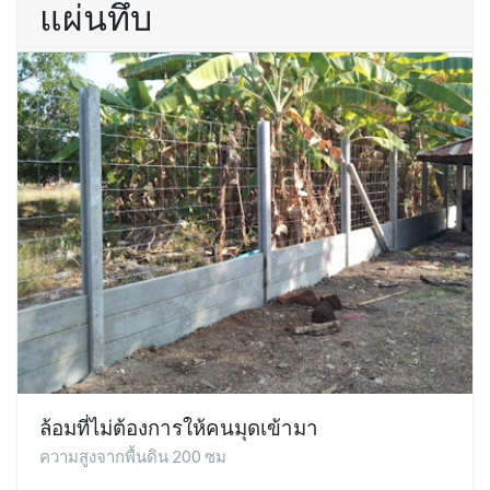
แผ่นทึบ
ล้อมที่ไม่ต้องการให้คนมุดเข้ามา
ความสูงจากพื้นดิน 200 ซม