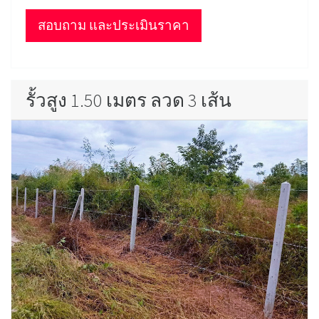
สอบถาม และประเมินราคา
รั้วสูง 1.50 เมตร ลวด 3 เส้น