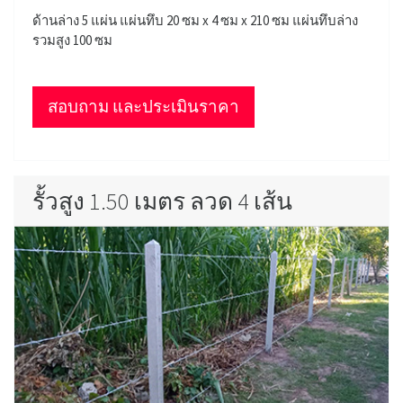
ด้านล่าง 5 แผ่น แผ่นทึบ 20 ซม x 4 ซม x 210 ซม แผ่นทึบล่าง
รวมสูง 100 ซม
สอบถาม และประเมินราคา
รั้วสูง 1.50 เมตร ลวด 4 เส้น