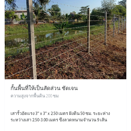
กั้นพื้นที่ให้เป็นสัดส่วน ชัดเจน
ความสูงจากพื้นดิน 200 ซม
เสารั้วอัดแรง 3" x 3" x 2.50 เมตร ฝังดิน 50 ซม. ระยะห่าง
ระหว่างเสา 2.50-3.00 เมตร ขึงลวดหนามจำนวน 9 เส้น