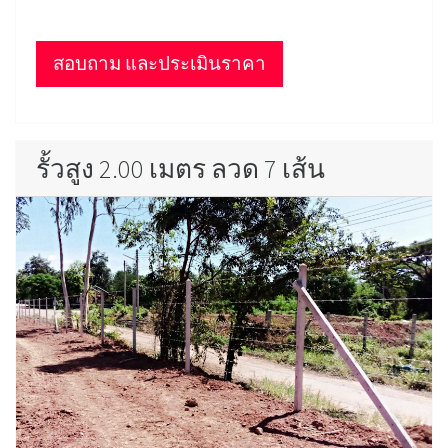
สอบถาม และประเมินราคา
รั้วสูง 2.00 เมตร ลวด 7 เส้น