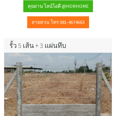
คุยผ่าน ไลน์ไอดี @HORHOME
สายด่วน โทร 081-4674663
รั้ว 5 เส้น + 3 แผ่นทึบ