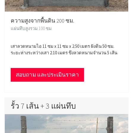
ความสูงจากพื้นดิน 200 ซม.
แผ่นทึบสูงรวม 100 ซม.
เสาลวดหนามไอ 11 ซม x 11 ซม x 2.50 เมตร ฝังดิน 50 ซม.
ระยะห่างระหว่างเสา 2.10 เมตร ขึงลวดหนามจำนวน 5 เส้น
สอบถาม และประเมินราคา
รั้ว 7 เส้น + 3 แผ่นทึบ