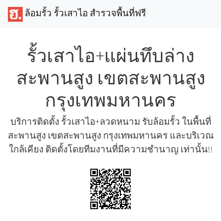
ล้อมรั้ว รั้วเสาไอ สำรวจพื้นที่ฟรี
รั้วเสาไอ+แผ่นทึบล่าง
สะพานสูง เขตสะพานสูง
กรุงเทพมหานคร
บริการติดตั้ง รั้วเสาไอ+ลวดหนาม รับล้อมรั้ว ในพื้นที่
สะพานสูง เขตสะพานสูง กรุงเทพมหานคร และบริเวณ
ใกล้เคียง ติดตั้งโดยทีมงานที่มีความชำนาญ เท่านั้น!!