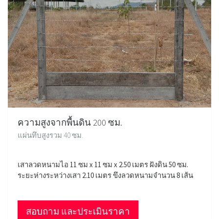
ความสูงจากพื้นดิน 200 ซม.
แผ่นทึบสูงรวม 40 ซม.
เสาลวดหนามไอ 11 ซม x 11 ซม x 2.50 เมตร ฝังดิน 50 ซม.
ระยะห่างระหว่างเสา 2.10 เมตร ขึงลวดหนามจำนวน 8 เส้น
สอบถาม และประเมินราคา