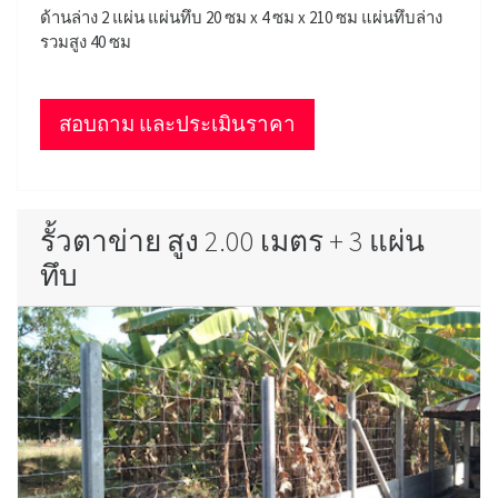
ด้านล่าง 2 แผ่น แผ่นทึบ 20 ซม x 4 ซม x 210 ซม แผ่นทึบล่าง
รวมสูง 40 ซม
สอบถาม และประเมินราคา
รั้วตาข่าย สูง 2.00 เมตร + 3 แผ่น
ทึบ