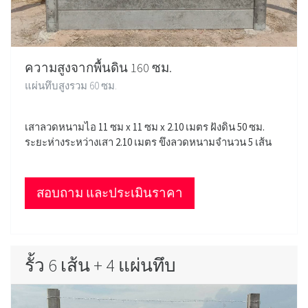
ความสูงจากพื้นดิน 160 ซม.
แผ่นทึบสูงรวม 60 ซม.
เสาลวดหนามไอ 11 ซม x 11 ซม x 2.10 เมตร ฝังดิน 50 ซม.
ระยะห่างระหว่างเสา 2.10 เมตร ขึงลวดหนามจำนวน 5 เส้น
สอบถาม และประเมินราคา
รั้ว 6 เส้น + 4 แผ่นทึบ