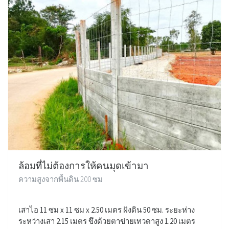
ล้อมที่ไม่ต้องการให้คนมุดเข้ามา
ความสูงจากพื้นดิน 200 ซม
เสาไอ 11 ซม x 11 ซม x 2.50 เมตร ฝังดิน 50 ซม. ระยะห่าง
ระหว่างเสา 2.15 เมตร ขึงด้วยตาข่ายเทวดาสูง 1.20 เมตร