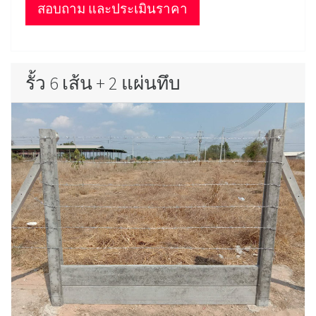
สอบถาม และประเมินราคา
รั้ว 6 เส้น + 2 แผ่นทึบ