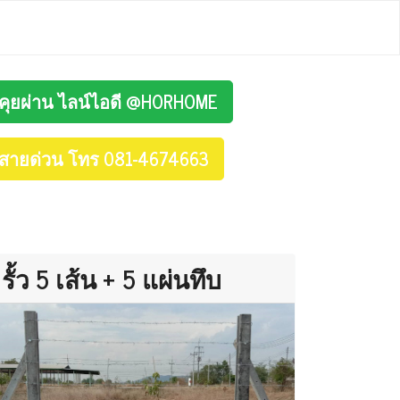
คุยผ่าน ไลน์ไอดี @HORHOME
สายด่วน โทร 081-4674663
รั้ว 5 เส้น + 5 แผ่นทึบ