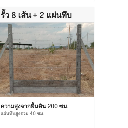
รั้ว 8 เส้น + 2 แผ่นทึบ
ความสูงจากพื้นดิน 200 ซม.
แผ่นทึบสูงรวม 40 ซม.