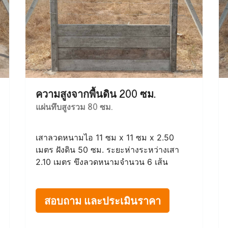
ความสูงจากพื้นดิน 200 ซม.
แผ่นทึบสูงรวม 80 ซม.
เสาลวดหนามไอ 11 ซม x 11 ซม x 2.50
เมตร ฝังดิน 50 ซม. ระยะห่างระหว่างเสา
2.10 เมตร ขึงลวดหนามจำนวน 6 เส้น
สอบถาม และประเมินราคา