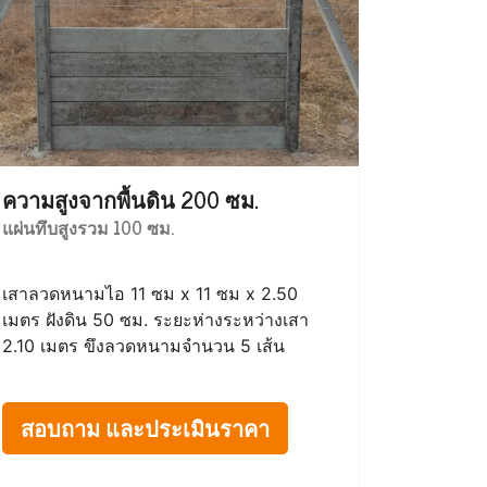
ความสูงจากพื้นดิน 200 ซม.
แผ่นทึบสูงรวม 100 ซม.
เสาลวดหนามไอ 11 ซม x 11 ซม x 2.50
เมตร ฝังดิน 50 ซม. ระยะห่างระหว่างเสา
2.10 เมตร ขึงลวดหนามจำนวน 5 เส้น
สอบถาม และประเมินราคา