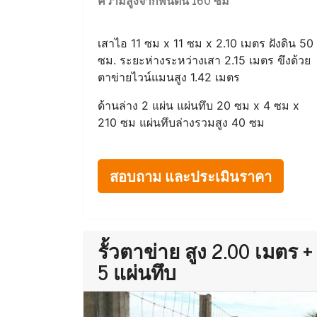
เสาไอ 11 ซม x 11 ซม x 2.10 เมตร ฝังดิน 50
ซม. ระยะห่างระหว่างเสา 2.15 เมตร ขึงด้วย
ตาข่ายไวน์แมนสูง 1.42 เมตร
ด้านล่าง 2 แผ่น แผ่นทึบ 20 ซม x 4 ซม x
210 ซม แผ่นทึบล่างรวมสูง 40 ซม
สอบถาม และประเมินราคา
รั้วตาข่าย สูง 2.00 เมตร +
5 แผ่นทึบ