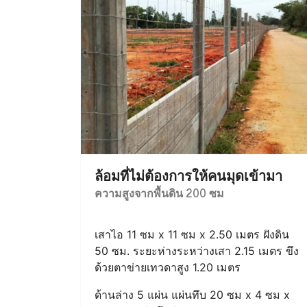
ล้อมที่ไม่ต้องการให้คนมุดเข้ามา
ความสูงจากพื้นดิน 200 ซม
เสาไอ 11 ซม x 11 ซม x 2.50 เมตร ฝังดิน
50 ซม. ระยะห่างระหว่างเสา 2.15 เมตร ขึง
ด้วยตาข่ายเทวดาสูง 1.20 เมตร
ด้านล่าง 5 แผ่น แผ่นทึบ 20 ซม x 4 ซม x