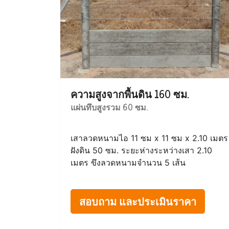
ความสูงจากพื้นดิน 160 ซม.
แผ่นทึบสูงรวม 60 ซม.
เสาลวดหนามไอ 11 ซม x 11 ซม x 2.10 เมตร
ฝังดิน 50 ซม. ระยะห่างระหว่างเสา 2.10
เมตร ขึงลวดหนามจำนวน 5 เส้น
สอบถาม และประเมินราคา