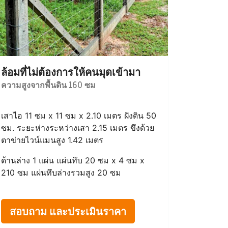
ล้อมที่ไม่ต้องการให้คนมุดเข้ามา
ความสูงจากพื้นดิน 160 ซม
เสาไอ 11 ซม x 11 ซม x 2.10 เมตร ฝังดิน 50
ซม. ระยะห่างระหว่างเสา 2.15 เมตร ขึงด้วย
ตาข่ายไวน์แมนสูง 1.42 เมตร
ด้านล่าง 1 แผ่น แผ่นทึบ 20 ซม x 4 ซม x
210 ซม แผ่นทึบล่างรวมสูง 20 ซม
สอบถาม และประเมินราคา