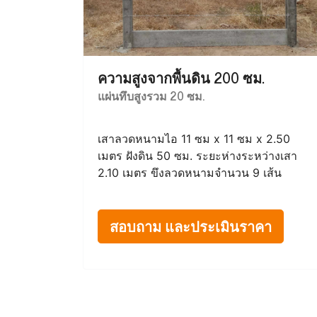
ความสูงจากพื้นดิน 200 ซม.
แผ่นทึบสูงรวม 20 ซม.
เสาลวดหนามไอ 11 ซม x 11 ซม x 2.50
เมตร ฝังดิน 50 ซม. ระยะห่างระหว่างเสา
2.10 เมตร ขึงลวดหนามจำนวน 9 เส้น
สอบถาม และประเมินราคา