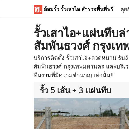
ล้อมรั้ว รั้วเสาไอ สำรวจพื้นที่ฟรี
คุย
รั้วเสาไอ+แผ่นทึบล
สัมพันธวงศ์ กรุงเ
บริการติดตั้ง รั้วเสาไอ+ลวดหนาม รับล้อ
สัมพันธวงศ์ กรุงเทพมหานคร และบริเวณ
ทีมงานที่มีความชำนาญ เท่านั้น!!
รั้ว 5 เส้น + 3 แผ่นทึบ