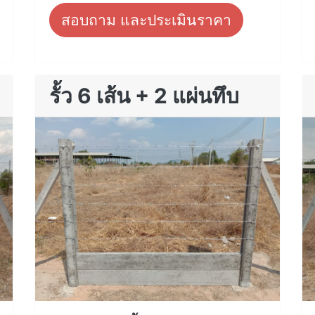
สอบถาม และประเมินราคา
รั้ว 6 เส้น + 2 แผ่นทึบ