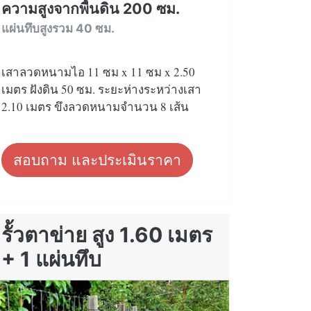
ความสูงจากพื้นดิน 200 ซม.
แผ่นทึบสูงรวม 40 ซม.
เสาลวดหนามไอ 11 ซม x 11 ซม x 2.50
เมตร ฝังดิน 50 ซม. ระยะห่างระหว่างเสา
2.10 เมตร ขึงลวดหนามจำนวน 8 เส้น
สอบถาม และประเมินราคา
รั้วตาข่าย สูง 1.60 เมตร
+ 1 แผ่นทึบ