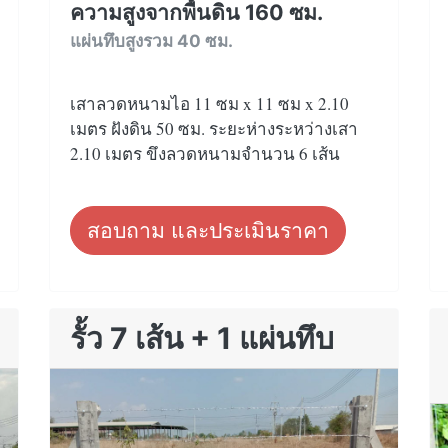
ความสูงจากพื้นดิน 160 ซม.
แผ่นทึบสูงรวม 40 ซม.
เสาลวดหนามไอ 11 ซม x 11 ซม x 2.10
เมตร ฝังดิน 50 ซม. ระยะห่างระหว่างเสา
2.10 เมตร ขึงลวดหนามจำนวน 6 เส้น
สอบถาม และประเมินราคา
รั้ว 7 เส้น + 1 แผ่นทึบ