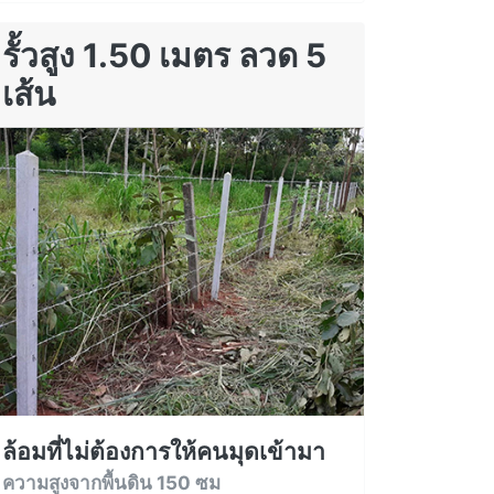
รั้วสูง 1.50 เมตร ลวด 5
เส้น
ล้อมที่ไม่ต้องการให้คนมุดเข้ามา
ความสูงจากพื้นดิน 150 ซม