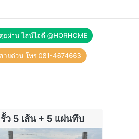
คุยผ่าน ไลน์ไอดี @HORHOME
สายด่วน โทร 081-4674663
รั้ว 5 เส้น + 5 แผ่นทึบ