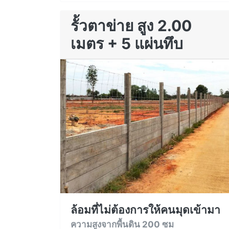
รั้วตาข่าย สูง 2.00
เมตร + 5 แผ่นทึบ
ล้อมที่ไม่ต้องการให้คนมุดเข้ามา
ความสูงจากพื้นดิน 200 ซม