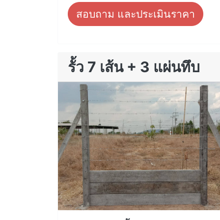
สอบถาม และประเมินราคา
รั้ว 7 เส้น + 3 แผ่นทึบ