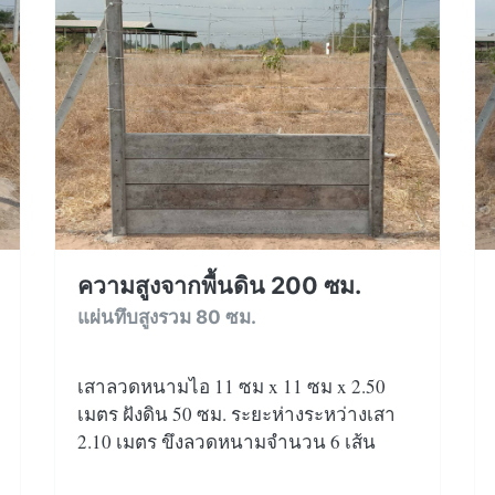
ความสูงจากพื้นดิน 200 ซม.
แผ่นทึบสูงรวม 80 ซม.
เสาลวดหนามไอ 11 ซม x 11 ซม x 2.50
เมตร ฝังดิน 50 ซม. ระยะห่างระหว่างเสา
2.10 เมตร ขึงลวดหนามจำนวน 6 เส้น