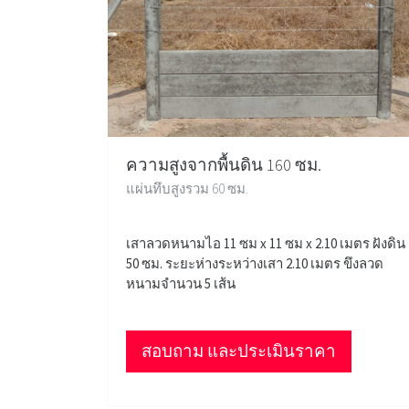
ความสูงจากพื้นดิน 160 ซม.
แผ่นทึบสูงรวม 60 ซม.
เสาลวดหนามไอ 11 ซม x 11 ซม x 2.10 เมตร ฝังดิน
50 ซม. ระยะห่างระหว่างเสา 2.10 เมตร ขึงลวด
หนามจำนวน 5 เส้น
สอบถาม และประเมินราคา