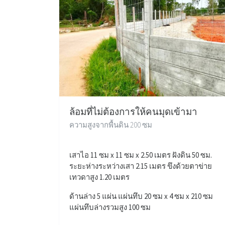
ล้อมที่ไม่ต้องการให้คนมุดเข้ามา
ความสูงจากพื้นดิน 200 ซม
เสาไอ 11 ซม x 11 ซม x 2.50 เมตร ฝังดิน 50 ซม.
ระยะห่างระหว่างเสา 2.15 เมตร ขึงด้วยตาข่าย
เทวดาสูง 1.20 เมตร
ด้านล่าง 5 แผ่น แผ่นทึบ 20 ซม x 4 ซม x 210 ซม
แผ่นทึบล่างรวมสูง 100 ซม