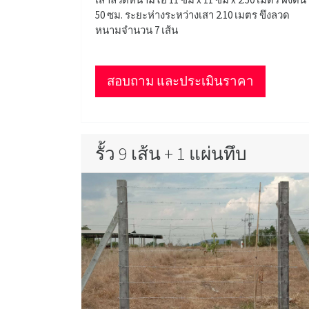
50 ซม. ระยะห่างระหว่างเสา 2.10 เมตร ขึงลวด
หนามจำนวน 7 เส้น
สอบถาม และประเมินราคา
รั้ว 9 เส้น + 1 แผ่นทึบ