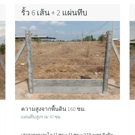
รั้ว 6 เส้น + 2 แผ่นทึบ
ความสูงจากพื้นดิน 160 ซม.
แผ่นทึบสูงรวม 40 ซม.
เสาลวดหนามไอ 11 ซม x 11 ซม x 2.10 เมตร ฝังดิน