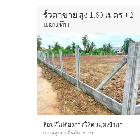
รั้วตาข่าย สูง 1.60 เมตร + 2
แผ่นทึบ
ล้อมที่ไม่ต้องการให้คนมุดเข้ามา
ความสูงจากพื้นดิน 160 ซม