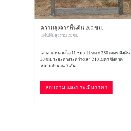
ความสูงจากพื้นดิน 200 ซม.
แผ่นทึบสูงรวม 20 ซม.
เสาลวดหนามไอ 11 ซม x 11 ซม x 2.50 เมตร ฝังดิน
50 ซม. ระยะห่างระหว่างเสา 2.10 เมตร ขึงลวด
หนามจำนวน 9 เส้น
สอบถาม และประเมินราคา