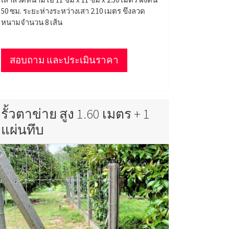
50 ซม. ระยะห่างระหว่างเสา 2.10 เมตร ขึงลวด
หนามจำนวน 8 เส้น
สอบถาม และประเมินราคา
รั้วตาข่าย สูง 1.60 เมตร + 1
แผ่นทึบ