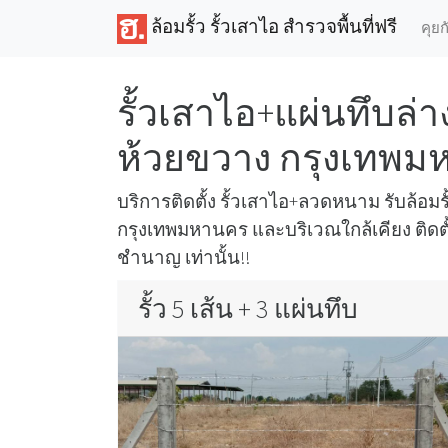
ล้อมรั้ว รั้วเสาไอ สำรวจพื้นที่ฟรี
คุยก
รั้วเสาไอ+แผ่นทึบล่า
ห้วยขวาง กรุงเทพม
บริการติดตั้ง รั้วเสาไอ+ลวดหนาม รับล้อมรั
กรุงเทพมหานคร และบริเวณใกล้เคียง ติดตั
ชำนาญ เท่านั้น!!
รั้ว 5 เส้น + 3 แผ่นทึบ