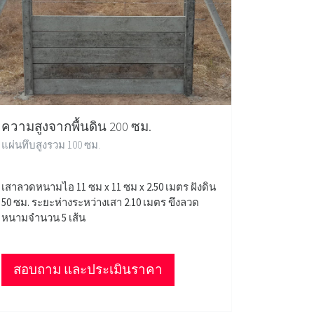
ความสูงจากพื้นดิน 200 ซม.
แผ่นทึบสูงรวม 100 ซม.
เสาลวดหนามไอ 11 ซม x 11 ซม x 2.50 เมตร ฝังดิน
50 ซม. ระยะห่างระหว่างเสา 2.10 เมตร ขึงลวด
หนามจำนวน 5 เส้น
สอบถาม และประเมินราคา