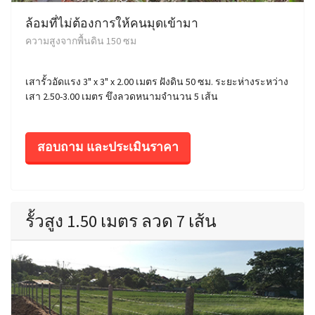
ล้อมที่ไม่ต้องการให้คนมุดเข้ามา
ความสูงจากพื้นดิน 150 ซม
เสารั้วอัดแรง 3" x 3" x 2.00 เมตร ฝังดิน 50 ซม. ระยะห่างระหว่าง
เสา 2.50-3.00 เมตร ขึงลวดหนามจำนวน 5 เส้น
สอบถาม และประเมินราคา
รั้วสูง 1.50 เมตร ลวด 7 เส้น