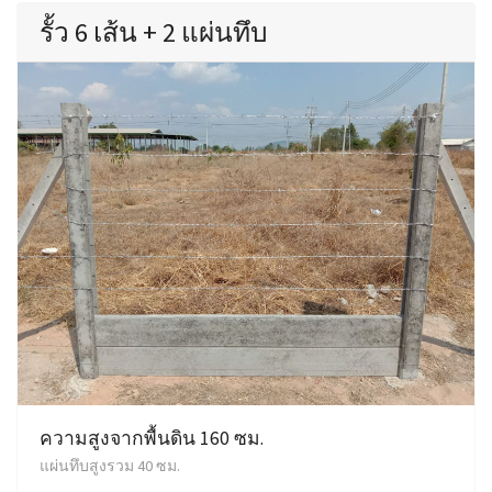
รั้ว 6 เส้น + 2 แผ่นทึบ
ความสูงจากพื้นดิน 160 ซม.
แผ่นทึบสูงรวม 40 ซม.