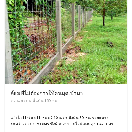
ล้อมที่ไม่ต้องการให้คนมุดเข้ามา
ความสูงจากพื้นดิน 160 ซม
เสาไอ 11 ซม x 11 ซม x 2.10 เมตร ฝังดิน 50 ซม. ระยะห่าง
ระหว่างเสา 2.15 เมตร ขึงด้วยตาข่ายไวน์แมนสูง 1.42 เมตร