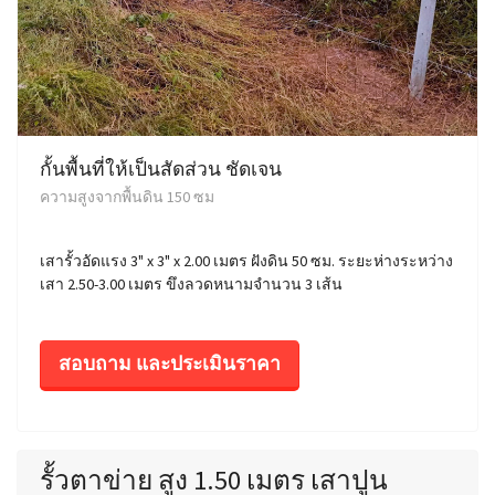
กั้นพื้นที่ให้เป็นสัดส่วน ชัดเจน
ความสูงจากพื้นดิน 150 ซม
เสารั้วอัดแรง 3" x 3" x 2.00 เมตร ฝังดิน 50 ซม. ระยะห่างระหว่าง
เสา 2.50-3.00 เมตร ขึงลวดหนามจำนวน 3 เส้น
สอบถาม และประเมินราคา
รั้วตาข่าย สูง 1.50 เมตร เสาปูน