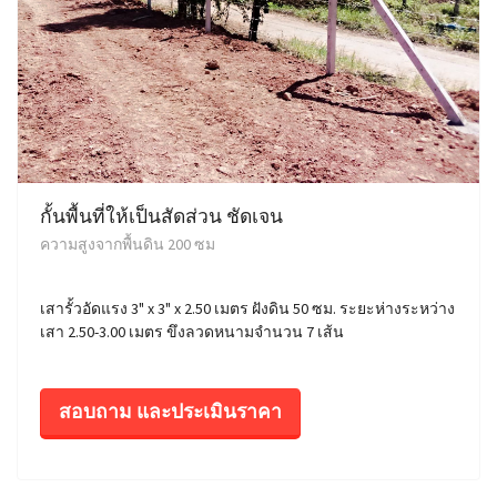
กั้นพื้นที่ให้เป็นสัดส่วน ชัดเจน
ความสูงจากพื้นดิน 200 ซม
เสารั้วอัดแรง 3" x 3" x 2.50 เมตร ฝังดิน 50 ซม. ระยะห่างระหว่าง
เสา 2.50-3.00 เมตร ขึงลวดหนามจำนวน 7 เส้น
สอบถาม และประเมินราคา