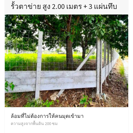
รั้วตาข่าย สูง 2.00 เมตร + 3 แผ่นทึบ
ล้อมที่ไม่ต้องการให้คนมุดเข้ามา
ความสูงจากพื้นดิน 200 ซม