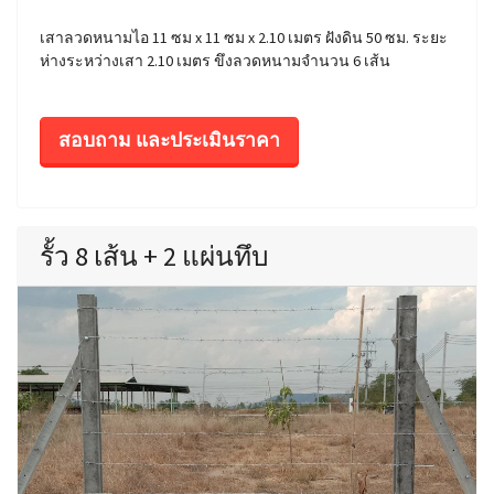
เสาลวดหนามไอ 11 ซม x 11 ซม x 2.10 เมตร ฝังดิน 50 ซม. ระยะ
ห่างระหว่างเสา 2.10 เมตร ขึงลวดหนามจำนวน 6 เส้น
สอบถาม และประเมินราคา
รั้ว 8 เส้น + 2 แผ่นทึบ