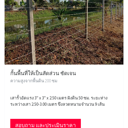
กั้นพื้นที่ให้เป็นสัดส่วน ชัดเจน
ความสูงจากพื้นดิน 200 ซม
เสารั้วอัดแรง 3" x 3" x 2.50 เมตร ฝังดิน 50 ซม. ระยะห่าง
ระหว่างเสา 2.50-3.00 เมตร ขึงลวดหนามจำนวน 9 เส้น
สอบถาม และประเมินราคา