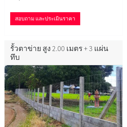
สอบถาม และประเมินราคา
รั้วตาข่าย สูง 2.00 เมตร + 3 แผ่น
ทึบ