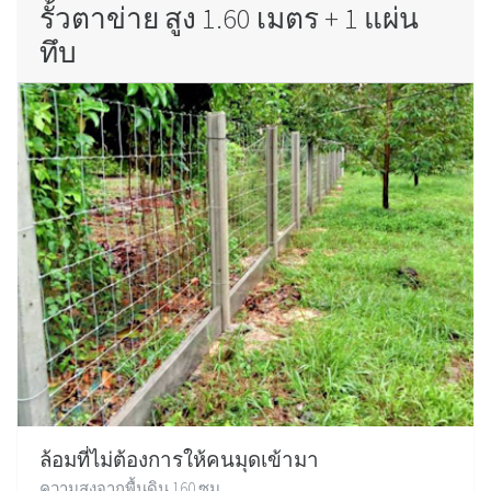
รั้วตาข่าย สูง 1.60 เมตร + 1 แผ่น
ทึบ
ล้อมที่ไม่ต้องการให้คนมุดเข้ามา
ความสูงจากพื้นดิน 160 ซม