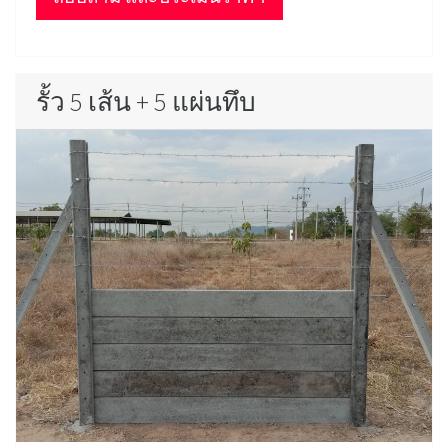
รั้ว 5 เส้น + 5 แผ่นทึบ