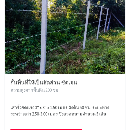
กั้นพื้นที่ให้เป็นสัดส่วน ชัดเจน
ความสูงจากพื้นดิน 200 ซม
เสารั้วอัดแรง 3" x 3" x 2.50 เมตร ฝังดิน 50 ซม. ระยะห่าง
ระหว่างเสา 2.50-3.00 เมตร ขึงลวดหนามจำนวน 5 เส้น