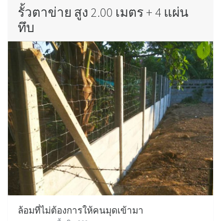
รั้วตาข่าย สูง 2.00 เมตร + 4 แผ่น
ทึบ
ล้อมที่ไม่ต้องการให้คนมุดเข้ามา