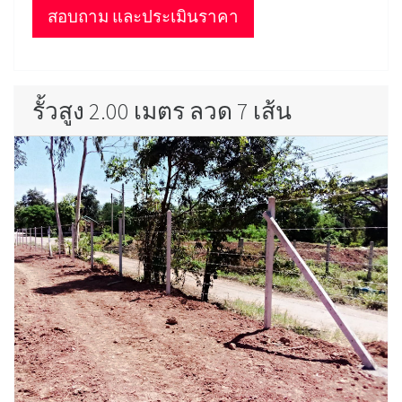
สอบถาม และประเมินราคา
รั้วสูง 2.00 เมตร ลวด 7 เส้น