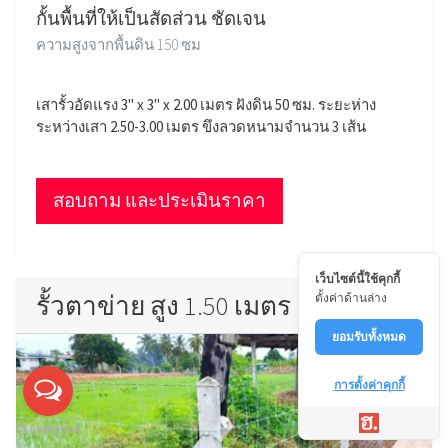
กั้นพื้นที่ให้เป็นสัดส่วน ชัดเจน
ความสูงจากพื้นดิน 150 ซม
เสารั้วอัดแรง 3" x 3" x 2.00 เมตร ฝังดิน 50 ซม. ระยะห่าง
ระหว่างเสา 2.50-3.00 เมตร ขึงลวดหนามจำนวน 3 เส้น
สอบถาม และประเมินราคา
เว็บไซต์นี้ใช้คุกกี้
รั้วตาข่าย สูง 1.50 เมตร เสาปูน
ตั้งค่าด้านล่าง
ยอมรับทั้งหมด
การตั้งค่าคุกกี้