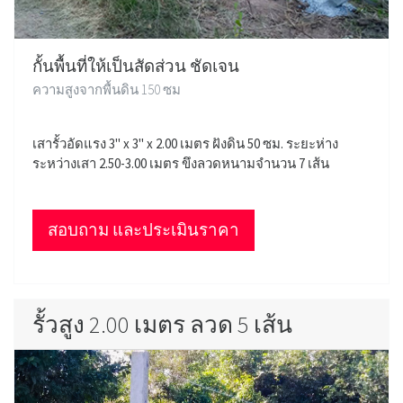
กั้นพื้นที่ให้เป็นสัดส่วน ชัดเจน
ความสูงจากพื้นดิน 150 ซม
เสารั้วอัดแรง 3" x 3" x 2.00 เมตร ฝังดิน 50 ซม. ระยะห่าง
ระหว่างเสา 2.50-3.00 เมตร ขึงลวดหนามจำนวน 7 เส้น
สอบถาม และประเมินราคา
รั้วสูง 2.00 เมตร ลวด 5 เส้น