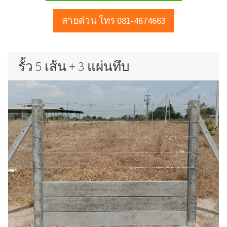
สายด่วน โทร 081-4674663
รั้ว 5 เส้น + 3 แผ่นทึบ