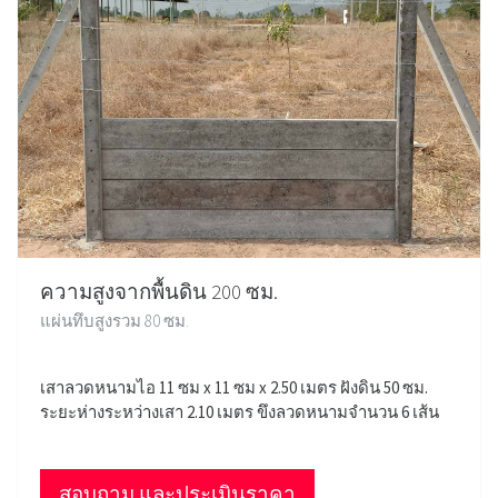
ความสูงจากพื้นดิน 200 ซม.
แผ่นทึบสูงรวม 80 ซม.
เสาลวดหนามไอ 11 ซม x 11 ซม x 2.50 เมตร ฝังดิน 50 ซม.
ระยะห่างระหว่างเสา 2.10 เมตร ขึงลวดหนามจำนวน 6 เส้น
สอบถาม และประเมินราคา