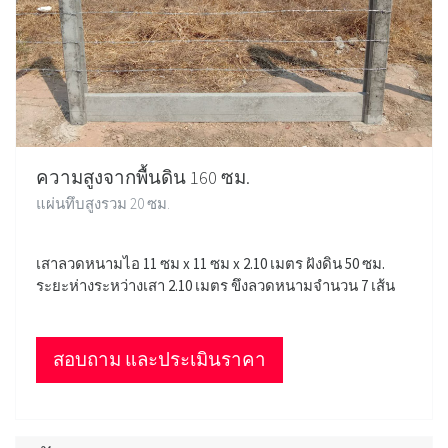
ความสูงจากพื้นดิน 160 ซม.
แผ่นทึบสูงรวม 20 ซม.
เสาลวดหนามไอ 11 ซม x 11 ซม x 2.10 เมตร ฝังดิน 50 ซม.
ระยะห่างระหว่างเสา 2.10 เมตร ขึงลวดหนามจำนวน 7 เส้น
สอบถาม และประเมินราคา