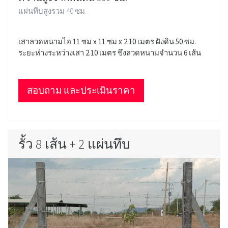
แผ่นทึบสูงรวม 40 ซม.
เสาลวดหนามไอ 11 ซม x 11 ซม x 2.10 เมตร ฝังดิน 50 ซม.
ระยะห่างระหว่างเสา 2.10 เมตร ขึงลวดหนามจำนวน 6 เส้น
สอบถาม และประเมินราคา
รั้ว 8 เส้น + 2 แผ่นทึบ