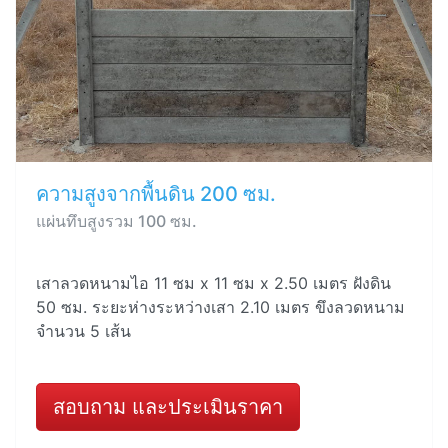
ความสูงจากพื้นดิน 200 ซม.
แผ่นทึบสูงรวม 100 ซม.
เสาลวดหนามไอ 11 ซม x 11 ซม x 2.50 เมตร ฝังดิน
50 ซม. ระยะห่างระหว่างเสา 2.10 เมตร ขึงลวดหนาม
จำนวน 5 เส้น
สอบถาม และประเมินราคา