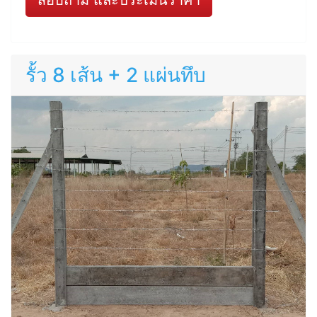
สอบถาม และประเมินราคา
รั้ว 8 เส้น + 2 แผ่นทึบ