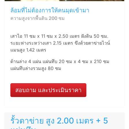
ล้อมที่ไม่ต้องการให้คนมุดเข้ามา
ความสูงจากพื้นดิน 200 ซม
เสาไอ 11 ซม x 11 ซม x 2.50 เมตร ฝังดิน 50 ซม.
ระยะห่างระหว่างเสา 2.15 เมตร ขึงด้วยตาข่ายไวน์
แมนสูง 1.42 เมตร
ด้านล่าง 4 แผ่น แผ่นทึบ 20 ซม x 4 ซม x 210 ซม
แผ่นทึบล่างรวมสูง 80 ซม
สอบถาม และประเมินราคา
รั้วตาข่าย สูง 2.00 เมตร + 5