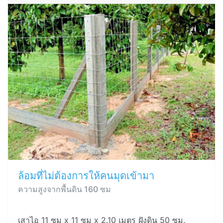
ล้อมที่ไม่ต้องการให้คนมุดเข้ามา
ความสูงจากพื้นดิน 160 ซม
เสาไอ 11 ซม x 11 ซม x 2.10 เมตร ฝังดิน 50 ซม.