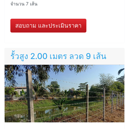
จำนวน 7 เส้น
สอบถาม และประเมินราคา
รั้วสูง 2.00 เมตร ลวด 9 เส้น