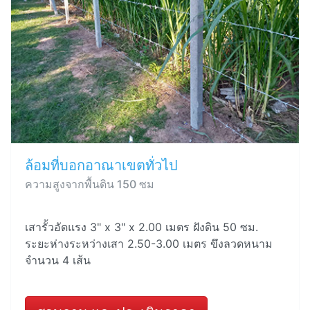
ล้อมที่บอกอาณาเขตทั่วไป
ความสูงจากพื้นดิน 150 ซม
เสารั้วอัดแรง 3" x 3" x 2.00 เมตร ฝังดิน 50 ซม.
ระยะห่างระหว่างเสา 2.50-3.00 เมตร ขึงลวดหนาม
จำนวน 4 เส้น