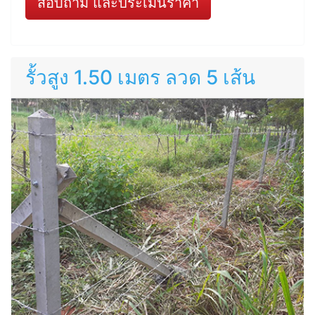
สอบถาม และประเมินราคา
รั้วสูง 1.50 เมตร ลวด 5 เส้น