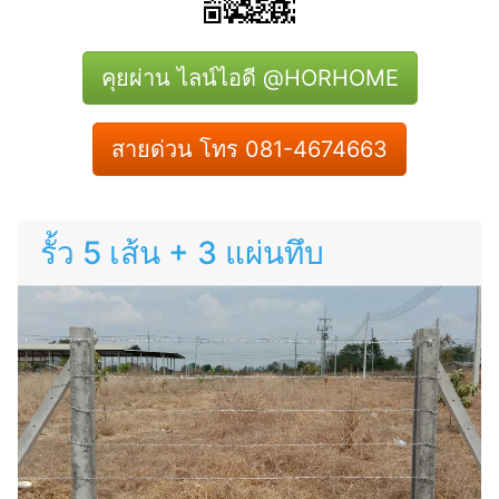
คุยผ่าน ไลน์ไอดี @HORHOME
สายด่วน โทร 081-4674663
รั้ว 5 เส้น + 3 แผ่นทึบ