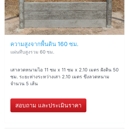
ความสูงจากพื้นดิน 160 ซม.
แผ่นทึบสูงรวม 60 ซม.
เสาลวดหนามไอ 11 ซม x 11 ซม x 2.10 เมตร ฝังดิน 50
ซม. ระยะห่างระหว่างเสา 2.10 เมตร ขึงลวดหนาม
จำนวน 5 เส้น
สอบถาม และประเมินราคา