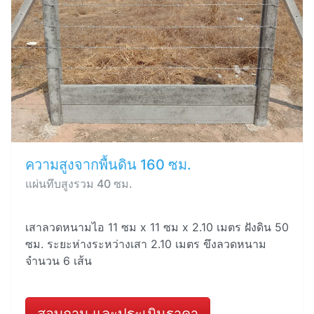
ความสูงจากพื้นดิน 160 ซม.
แผ่นทึบสูงรวม 40 ซม.
เสาลวดหนามไอ 11 ซม x 11 ซม x 2.10 เมตร ฝังดิน 50
ซม. ระยะห่างระหว่างเสา 2.10 เมตร ขึงลวดหนาม
จำนวน 6 เส้น