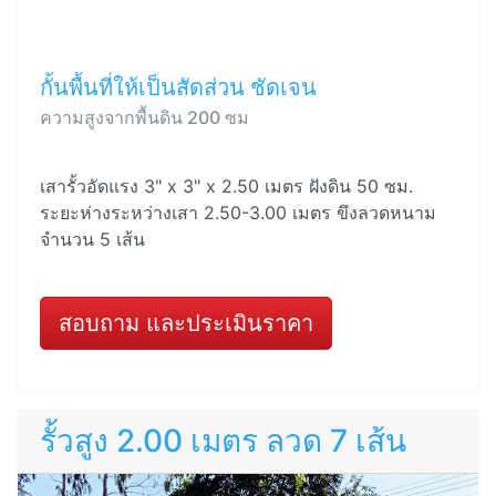
กั้นพื้นที่ให้เป็นสัดส่วน ชัดเจน
ความสูงจากพื้นดิน 200 ซม
เสารั้วอัดแรง 3" x 3" x 2.50 เมตร ฝังดิน 50 ซม.
ระยะห่างระหว่างเสา 2.50-3.00 เมตร ขึงลวดหนาม
จำนวน 5 เส้น
สอบถาม และประเมินราคา
รั้วสูง 2.00 เมตร ลวด 7 เส้น