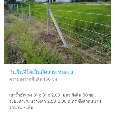
กั้นพื้นที่ให้เป็นสัดส่วน ชัดเจน
ความสูงจากพื้นดิน 150 ซม
เสารั้วอัดแรง 3" x 3" x 2.00 เมตร ฝังดิน 50 ซม.
ระยะห่างระหว่างเสา 2.50-3.00 เมตร ขึงลวดหนาม
จำนวน 7 เส้น