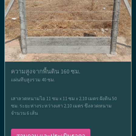
ความสูงจากพื้นดิน 160 ซม.
แผ่นทึบสูงรวม 40 ซม.
เสาลวดหนามไอ 11 ซม x 11 ซม x 2.10 เมตร ฝังดิน 50
ซม. ระยะห่างระหว่างเสา 2.10 เมตร ขึงลวดหนาม
จำนวน 6 เส้น
สอบถาม และประเมินราคา