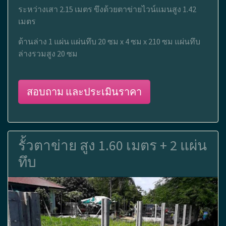
ระหว่างเสา 2.15 เมตร ขึงด้วยตาข่ายไวน์แมนสูง 1.42
เมตร
ด้านล่าง 1 แผ่น แผ่นทึบ 20 ซม x 4 ซม x 210 ซม แผ่นทึบ
ล่างรวมสูง 20 ซม
สอบถาม และประเมินราคา
รั้วตาข่าย สูง 1.60 เมตร + 2 แผ่น
ทึบ