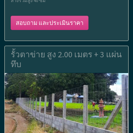
ล่างรวมสูง 40 ซม
สอบถาม และประเมินราคา
รั้วตาข่าย สูง 2.00 เมตร + 3 แผ่น
ทึบ