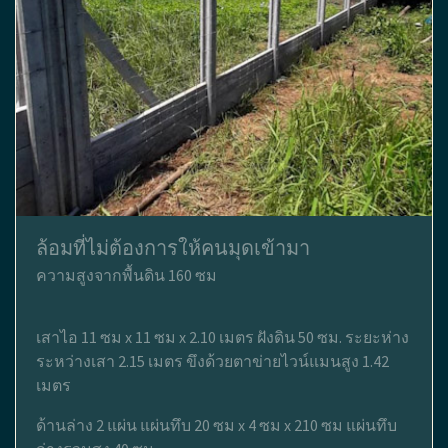
ล้อมที่ไม่ต้องการให้คนมุดเข้ามา
ความสูงจากพื้นดิน 160 ซม
เสาไอ 11 ซม x 11 ซม x 2.10 เมตร ฝังดิน 50 ซม. ระยะห่าง
ระหว่างเสา 2.15 เมตร ขึงด้วยตาข่ายไวน์แมนสูง 1.42
เมตร
ด้านล่าง 2 แผ่น แผ่นทึบ 20 ซม x 4 ซม x 210 ซม แผ่นทึบ