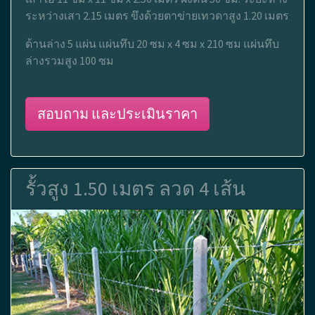
ระหว่างเสา 2.15 เมตร ขึงด้วยตาข่ายเทวดาสูง 1.20 เมตร
ด้านล่าง 5 แผ่น แผ่นทึบ 20 ซม x 4 ซม x 210 ซม แผ่นทึบ
ล่างรวมสูง 100 ซม
สอบถาม และประเมินราคา
รั้วสูง 1.50 เมตร ลวด 4 เส้น