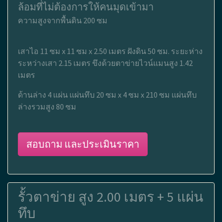
ล้อมที่ไม่ต้องการให้คนมุดเข้ามา
ความสูงจากพื้นดิน 200 ซม
เสาไอ 11 ซม x 11 ซม x 2.50 เมตร ฝังดิน 50 ซม. ระยะห่าง
ระหว่างเสา 2.15 เมตร ขึงด้วยตาข่ายไวน์แมนสูง 1.42
เมตร
ด้านล่าง 4 แผ่น แผ่นทึบ 20 ซม x 4 ซม x 210 ซม แผ่นทึบ
ล่างรวมสูง 80 ซม
สอบถาม และประเมินราคา
รั้วตาข่าย สูง 2.00 เมตร + 5 แผ่น
ทึบ