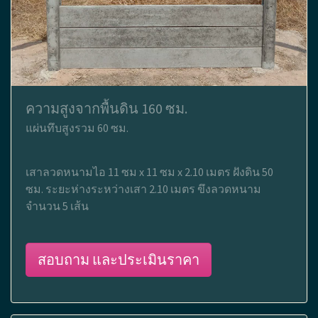
ความสูงจากพื้นดิน 160 ซม.
แผ่นทึบสูงรวม 60 ซม.
เสาลวดหนามไอ 11 ซม x 11 ซม x 2.10 เมตร ฝังดิน 50
ซม. ระยะห่างระหว่างเสา 2.10 เมตร ขึงลวดหนาม
จำนวน 5 เส้น
สอบถาม และประเมินราคา