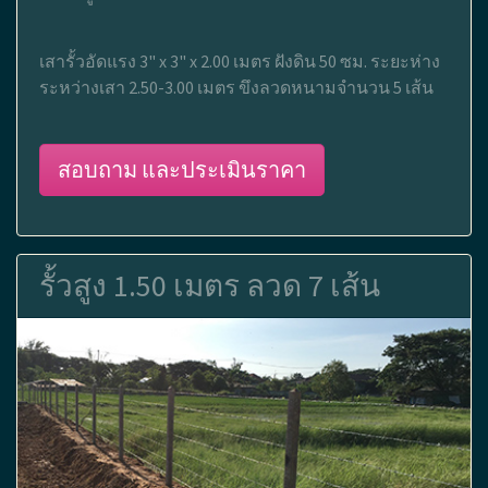
เสารั้วอัดแรง 3" x 3" x 2.00 เมตร ฝังดิน 50 ซม. ระยะห่าง
ระหว่างเสา 2.50-3.00 เมตร ขึงลวดหนามจำนวน 5 เส้น
สอบถาม และประเมินราคา
รั้วสูง 1.50 เมตร ลวด 7 เส้น