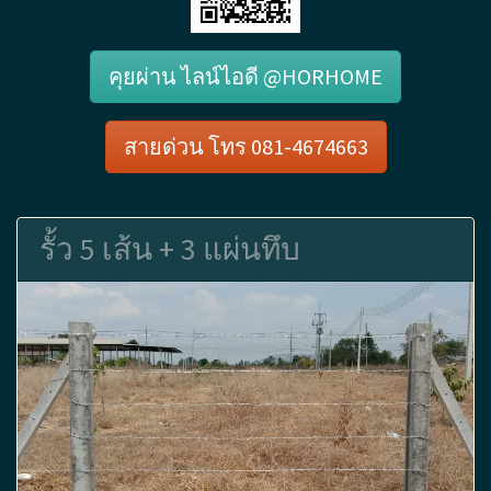
คุยผ่าน ไลน์ไอดี @HORHOME
สายด่วน โทร 081-4674663
รั้ว 5 เส้น + 3 แผ่นทึบ