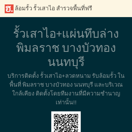
ล้อมรั้ว รั้วเสาไอ สำรวจพื้นที่ฟรี
รั้วเสาไอ+แผ่นทึบล่าง
พิมลราช บางบัวทอง
นนทบุรี
บริการติดตั้ง รั้วเสาไอ+ลวดหนาม รับล้อมรั้ว ใน
พื้นที่ พิมลราช บางบัวทอง นนทบุรี และบริเวณ
ใกล้เคียง ติดตั้งโดยทีมงานที่มีความชำนาญ
เท่านั้น!!