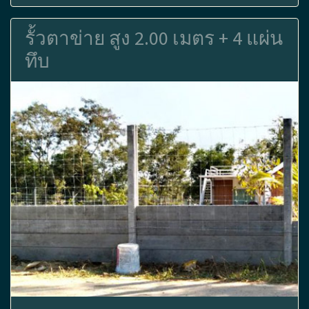
รั้วตาข่าย สูง 2.00 เมตร + 4 แผ่น
ทึบ