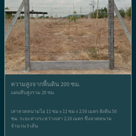
ความสูงจากพื้นดิน 200 ซม.
แผ่นทึบสูงรวม 20 ซม.
เสาลวดหนามไอ 11 ซม x 11 ซม x 2.50 เมตร ฝังดิน 50
ซม. ระยะห่างระหว่างเสา 2.10 เมตร ขึงลวดหนาม
จำนวน 9 เส้น