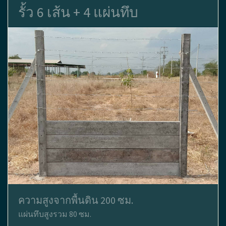
รั้ว 6 เส้น + 4 แผ่นทึบ
ความสูงจากพื้นดิน 200 ซม.
แผ่นทึบสูงรวม 80 ซม.