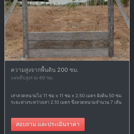
ความสูงจากพื้นดิน 200 ซม.
แผ่นทึบสูงรวม 60 ซม.
เสาลวดหนามไอ 11 ซม x 11 ซม x 2.50 เมตร ฝังดิน 50 ซม.
ระยะห่างระหว่างเสา 2.10 เมตร ขึงลวดหนามจำนวน 7 เส้น
สอบถาม และประเมินราคา