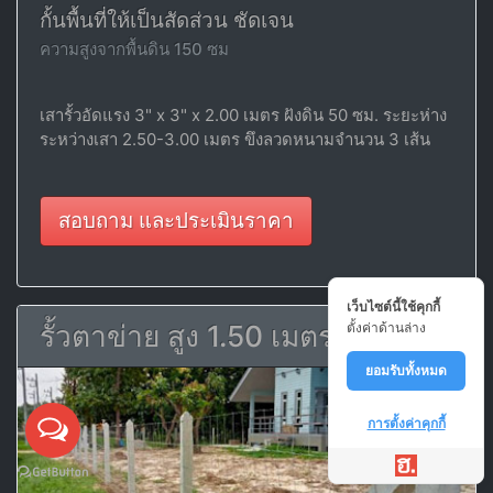
กั้นพื้นที่ให้เป็นสัดส่วน ชัดเจน
ความสูงจากพื้นดิน 150 ซม
เสารั้วอัดแรง 3" x 3" x 2.00 เมตร ฝังดิน 50 ซม. ระยะห่าง
ระหว่างเสา 2.50-3.00 เมตร ขึงลวดหนามจำนวน 3 เส้น
สอบถาม และประเมินราคา
เว็บไซต์นี้ใช้คุกกี้
รั้วตาข่าย สูง 1.50 เมตร เสาปูน
ตั้งค่าด้านล่าง
ยอมรับทั้งหมด
การตั้งค่าคุกกี้