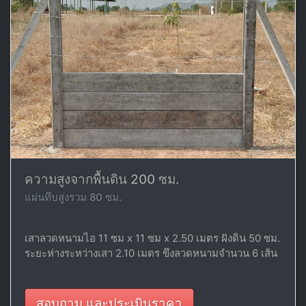
ความสูงจากพื้นดิน 200 ซม.
แผ่นทึบสูงรวม 80 ซม.
เสาลวดหนามไอ 11 ซม x 11 ซม x 2.50 เมตร ฝังดิน 50 ซม.
ระยะห่างระหว่างเสา 2.10 เมตร ขึงลวดหนามจำนวน 6 เส้น
สอบถาม และประเมินราคา