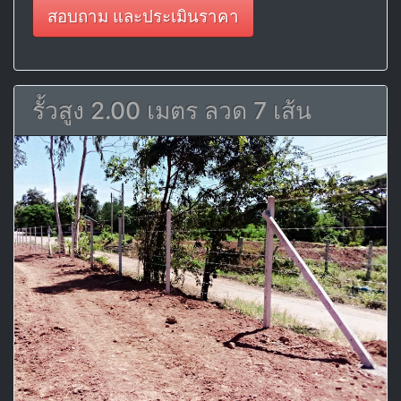
สอบถาม และประเมินราคา
รั้วสูง 2.00 เมตร ลวด 7 เส้น