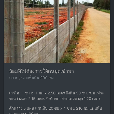
ล้อมที่ไม่ต้องการให้คนมุดเข้ามา
ความสูงจากพื้นดิน 200 ซม
เสาไอ 11 ซม x 11 ซม x 2.50 เมตร ฝังดิน 50 ซม. ระยะห่าง
ระหว่างเสา 2.15 เมตร ขึงด้วยตาข่ายเทวดาสูง 1.20 เมตร
ด้านล่าง 5 แผ่น แผ่นทึบ 20 ซม x 4 ซม x 210 ซม แผ่นทึบ
ล่างรวมสูง 100 ซม