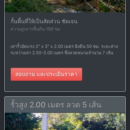
กั้นพื้นที่ให้เป็นสัดส่วน ชัดเจน
ความสูงจากพื้นดิน 150 ซม
เสารั้วอัดแรง 3" x 3" x 2.00 เมตร ฝังดิน 50 ซม. ระยะห่าง
ระหว่างเสา 2.50-3.00 เมตร ขึงลวดหนามจำนวน 7 เส้น
สอบถาม และประเมินราคา
รั้วสูง 2.00 เมตร ลวด 5 เส้น