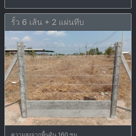
รั้ว 6 เส้น + 2 แผ่นทึบ
ความสูงจากพื้นดิน 160 ซม.