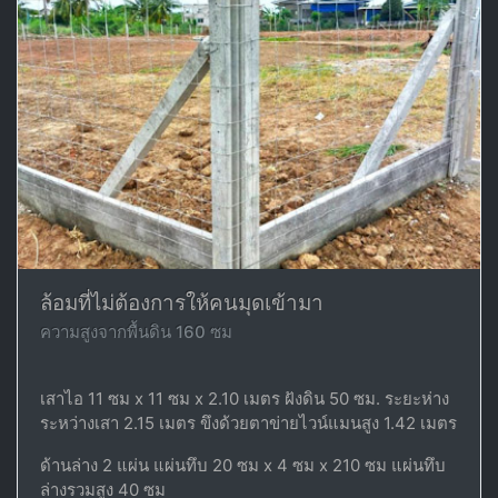
ล้อมที่ไม่ต้องการให้คนมุดเข้ามา
ความสูงจากพื้นดิน 160 ซม
เสาไอ 11 ซม x 11 ซม x 2.10 เมตร ฝังดิน 50 ซม. ระยะห่าง
ระหว่างเสา 2.15 เมตร ขึงด้วยตาข่ายไวน์แมนสูง 1.42 เมตร
ด้านล่าง 2 แผ่น แผ่นทึบ 20 ซม x 4 ซม x 210 ซม แผ่นทึบ
ล่างรวมสูง 40 ซม