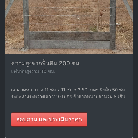
ความสูงจากพื้นดิน 200 ซม.
แผ่นทึบสูงรวม 40 ซม.
เสาลวดหนามไอ 11 ซม x 11 ซม x 2.50 เมตร ฝังดิน 50 ซม.
ระยะห่างระหว่างเสา 2.10 เมตร ขึงลวดหนามจำนวน 8 เส้น
สอบถาม และประเมินราคา