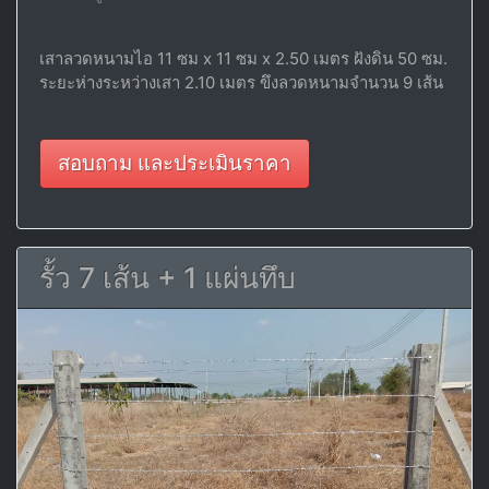
เสาลวดหนามไอ 11 ซม x 11 ซม x 2.50 เมตร ฝังดิน 50 ซม.
ระยะห่างระหว่างเสา 2.10 เมตร ขึงลวดหนามจำนวน 9 เส้น
สอบถาม และประเมินราคา
รั้ว 7 เส้น + 1 แผ่นทึบ