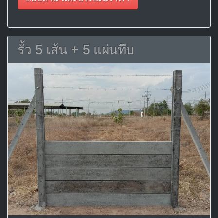
รั้ว 5 เส้น + 5 แผ่นทึบ