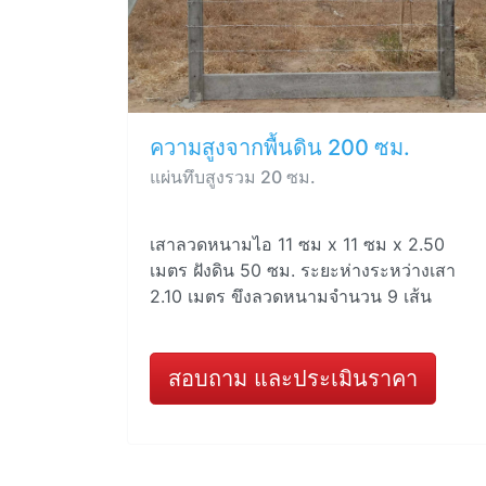
ความสูงจากพื้นดิน 200 ซม.
แผ่นทึบสูงรวม 20 ซม.
เสาลวดหนามไอ 11 ซม x 11 ซม x 2.50
เมตร ฝังดิน 50 ซม. ระยะห่างระหว่างเสา
2.10 เมตร ขึงลวดหนามจำนวน 9 เส้น
สอบถาม และประเมินราคา