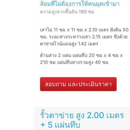
ล้อมที่ไม่ต้องการให้คนมุดเข้ามา
ความสูงจากพื้นดิน 160 ซม
เสาไอ 11 ซม x 11 ซม x 2.10 เมตร ฝังดิน 50
ซม. ระยะห่างระหว่างเสา 2.15 เมตร ขึงด้วย
ตาข่ายไวน์แมนสูง 1.42 เมตร
ด้านล่าง 2 แผ่น แผ่นทึบ 20 ซม x 4 ซม x
210 ซม แผ่นทึบล่างรวมสูง 40 ซม
สอบถาม และประเมินราคา
รั้วตาข่าย สูง 2.00 เมตร
+ 5 แผ่นทึบ