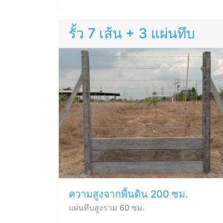
รั้ว 7 เส้น + 3 แผ่นทึบ
ความสูงจากพื้นดิน 200 ซม.
แผ่นทึบสูงรวม 60 ซม.