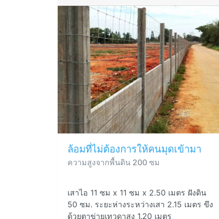
ล้อมที่ไม่ต้องการให้คนมุดเข้ามา
ความสูงจากพื้นดิน 200 ซม
เสาไอ 11 ซม x 11 ซม x 2.50 เมตร ฝังดิน
50 ซม. ระยะห่างระหว่างเสา 2.15 เมตร ขึง
ด้วยตาข่ายเทวดาสูง 1.20 เมตร