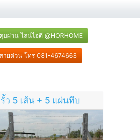
คุยผ่าน ไลน์ไอดี @HORHOME
สายด่วน โทร 081-4674663
รั้ว 5 เส้น + 5 แผ่นทึบ