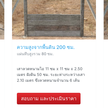
ความสูงจากพื้นดิน 200 ซม.
แผ่นทึบสูงรวม 80 ซม.
เสาลวดหนามไอ 11 ซม x 11 ซม x 2.50
เมตร ฝังดิน 50 ซม. ระยะห่างระหว่างเสา
2.10 เมตร ขึงลวดหนามจำนวน 6 เส้น
สอบถาม และประเมินราคา