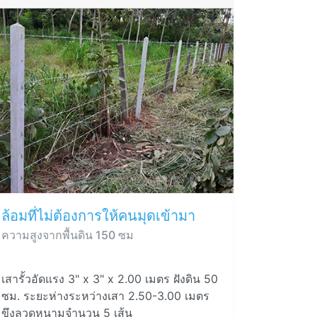
ล้อมที่ไม่ต้องการให้คนมุดเข้ามา
ความสูงจากพื้นดิน 150 ซม
เสารั้วอัดแรง 3" x 3" x 2.00 เมตร ฝังดิน 50
ซม. ระยะห่างระหว่างเสา 2.50-3.00 เมตร
ขึงลวดหนามจำนวน 5 เส้น