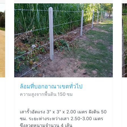
ล้อมที่บอกอาณาเขตทั่วไป
ความสูงจากพื้นดิน 150 ซม
เสารั้วอัดแรง 3" x 3" x 2.00 เมตร ฝังดิน 50
ซม. ระยะห่างระหว่างเสา 2.50-3.00 เมตร
ขึงลวดหนามจำนวน 4 เส้น