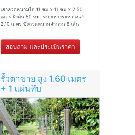
เสาลวดหนามไอ 11 ซม x 11 ซม x 2.50
เมตร ฝังดิน 50 ซม. ระยะห่างระหว่างเสา
2.10 เมตร ขึงลวดหนามจำนวน 8 เส้น
สอบถาม และประเมินราคา
รั้วตาข่าย สูง 1.60 เมตร
+ 1 แผ่นทึบ