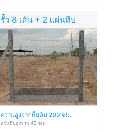
รั้ว 8 เส้น + 2 แผ่นทึบ
ความสูงจากพื้นดิน 200 ซม.
แผ่นทึบสูงรวม 40 ซม.