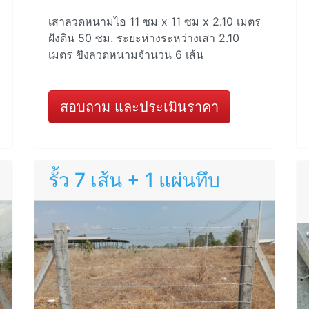
เสาลวดหนามไอ 11 ซม x 11 ซม x 2.10 เมตร
ฝังดิน 50 ซม. ระยะห่างระหว่างเสา 2.10
เมตร ขึงลวดหนามจำนวน 6 เส้น
สอบถาม และประเมินราคา
รั้ว 7 เส้น + 1 แผ่นทึบ