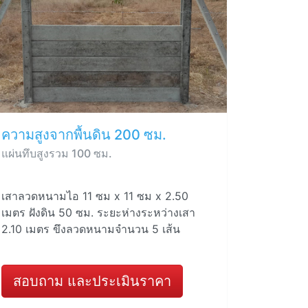
ความสูงจากพื้นดิน 200 ซม.
แผ่นทึบสูงรวม 100 ซม.
เสาลวดหนามไอ 11 ซม x 11 ซม x 2.50
เมตร ฝังดิน 50 ซม. ระยะห่างระหว่างเสา
2.10 เมตร ขึงลวดหนามจำนวน 5 เส้น
สอบถาม และประเมินราคา