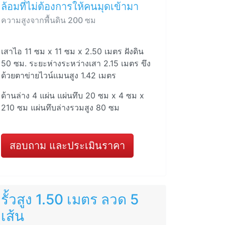
ล้อมที่ไม่ต้องการให้คนมุดเข้ามา
ความสูงจากพื้นดิน 200 ซม
เสาไอ 11 ซม x 11 ซม x 2.50 เมตร ฝังดิน
50 ซม. ระยะห่างระหว่างเสา 2.15 เมตร ขึง
ด้วยตาข่ายไวน์แมนสูง 1.42 เมตร
ด้านล่าง 4 แผ่น แผ่นทึบ 20 ซม x 4 ซม x
210 ซม แผ่นทึบล่างรวมสูง 80 ซม
สอบถาม และประเมินราคา
รั้วสูง 1.50 เมตร ลวด 5
เส้น