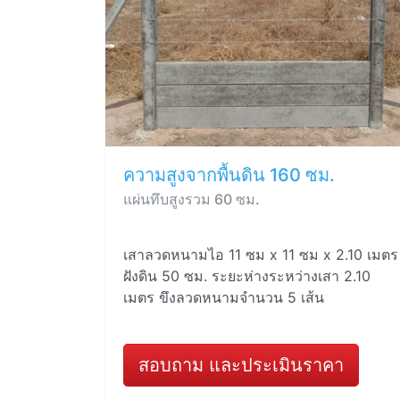
ความสูงจากพื้นดิน 160 ซม.
แผ่นทึบสูงรวม 60 ซม.
เสาลวดหนามไอ 11 ซม x 11 ซม x 2.10 เมตร
ฝังดิน 50 ซม. ระยะห่างระหว่างเสา 2.10
เมตร ขึงลวดหนามจำนวน 5 เส้น
สอบถาม และประเมินราคา