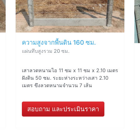
ความสูงจากพื้นดิน 160 ซม.
แผ่นทึบสูงรวม 20 ซม.
เสาลวดหนามไอ 11 ซม x 11 ซม x 2.10 เมตร
ฝังดิน 50 ซม. ระยะห่างระหว่างเสา 2.10
เมตร ขึงลวดหนามจำนวน 7 เส้น
สอบถาม และประเมินราคา