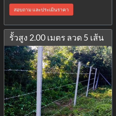
สอบถาม และประเมินราคา
รั้วสูง 2.00 เมตร ลวด 5 เส้น