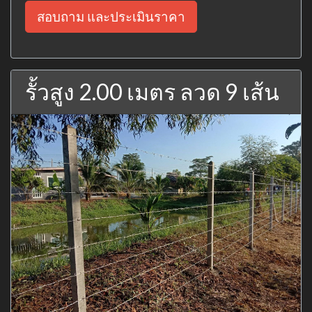
สอบถาม และประเมินราคา
รั้วสูง 2.00 เมตร ลวด 9 เส้น