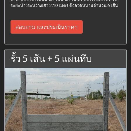
ระยะห่างระหว่างเสา 2.10 เมตร ขึงลวดหนามจำนวน 6 เส้น
สอบถาม และประเมินราคา
รั้ว 5 เส้น + 5 แผ่นทึบ