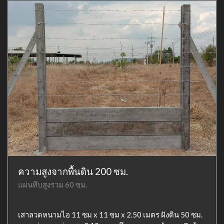
ความสูงจากพื้นดิน 200 ซม.
แผ่นทึบสูงรวม 60 ซม.
เสาลวดหนามไอ 11 ซม x 11 ซม x 2.50 เมตร ฝังดิน 50 ซม.