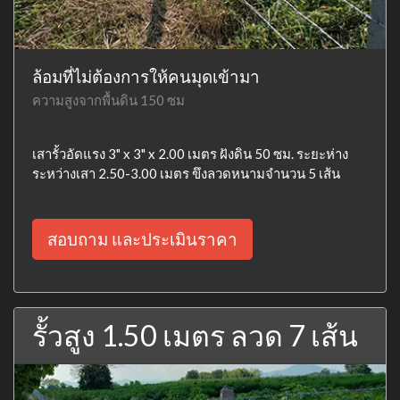
ล้อมที่ไม่ต้องการให้คนมุดเข้ามา
ความสูงจากพื้นดิน 150 ซม
เสารั้วอัดแรง 3" x 3" x 2.00 เมตร ฝังดิน 50 ซม. ระยะห่าง
ระหว่างเสา 2.50-3.00 เมตร ขึงลวดหนามจำนวน 5 เส้น
สอบถาม และประเมินราคา
รั้วสูง 1.50 เมตร ลวด 7 เส้น