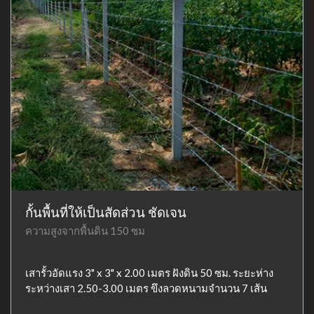
กั้นพื้นที่ให้เป็นสัดส่วน ชัดเจน
ความสูงจากพื้นดิน 150 ซม
เสารั้วอัดแรง 3" x 3" x 2.00 เมตร ฝังดิน 50 ซม. ระยะห่าง
ระหว่างเสา 2.50-3.00 เมตร ขึงลวดหนามจำนวน 7 เส้น