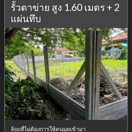
รั้วตาข่าย สูง 1.60 เมตร + 2
แผ่นทึบ
ล้อมที่ไม่ต้องการให้คนมุดเข้ามา