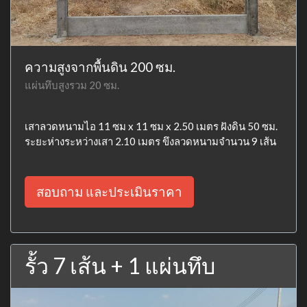
ความสูงจากพื้นดิน 200 ซม.
แผ่นทึบสูงรวม 20 ซม.
เสาลวดหนามไอ 11 ซม x 11 ซม x 2.50 เมตร ฝังดิน 50 ซม.
ระยะห่างระหว่างเสา 2.10 เมตร ขึงลวดหนามจำนวน 9 เส้น
สอบถาม และประเมินราคา
รั้ว 7 เส้น + 1 แผ่นทึบ