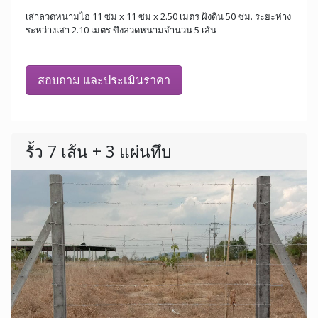
เสาลวดหนามไอ 11 ซม x 11 ซม x 2.50 เมตร ฝังดิน 50 ซม. ระยะห่าง
ระหว่างเสา 2.10 เมตร ขึงลวดหนามจำนวน 5 เส้น
สอบถาม และประเมินราคา
รั้ว 7 เส้น + 3 แผ่นทึบ