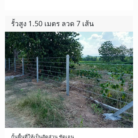
รั้วสูง 1.50 เมตร ลวด 7 เส้น
กั้นพื้นที่ให้เป็นสัดส่วน ชัดเจน