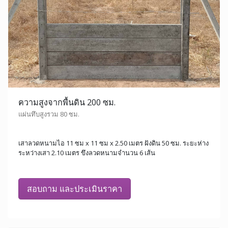
ความสูงจากพื้นดิน 200 ซม.
แผ่นทึบสูงรวม 80 ซม.
เสาลวดหนามไอ 11 ซม x 11 ซม x 2.50 เมตร ฝังดิน 50 ซม. ระยะห่าง
ระหว่างเสา 2.10 เมตร ขึงลวดหนามจำนวน 6 เส้น
สอบถาม และประเมินราคา