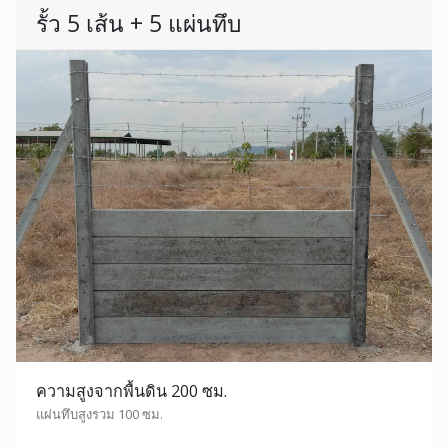
รั้ว 5 เส้น + 5 แผ่นทึบ
ความสูงจากพื้นดิน 200 ซม.
แผ่นทึบสูงรวม 100 ซม.