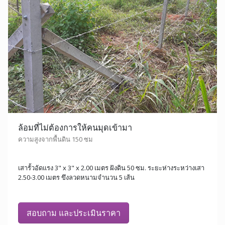
ล้อมที่ไม่ต้องการให้คนมุดเข้ามา
ความสูงจากพื้นดิน 150 ซม
เสารั้วอัดแรง 3" x 3" x 2.00 เมตร ฝังดิน 50 ซม. ระยะห่างระหว่างเสา
2.50-3.00 เมตร ขึงลวดหนามจำนวน 5 เส้น
สอบถาม และประเมินราคา