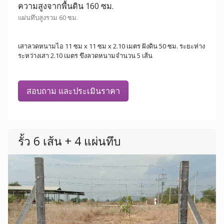
ความสูงจากพื้นดิน 160 ซม.
แผ่นทึบสูงรวม 60 ซม.
เสาลวดหนามไอ 11 ซม x 11 ซม x 2.10 เมตร ฝังดิน 50 ซม. ระยะห่าง
ระหว่างเสา 2.10 เมตร ขึงลวดหนามจำนวน 5 เส้น
สอบถาม และประเมินราคา
รั้ว 6 เส้น + 4 แผ่นทึบ