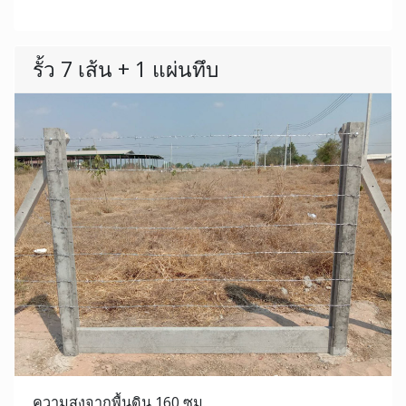
รั้ว 7 เส้น + 1 แผ่นทึบ
ความสูงจากพื้นดิน 160 ซม.