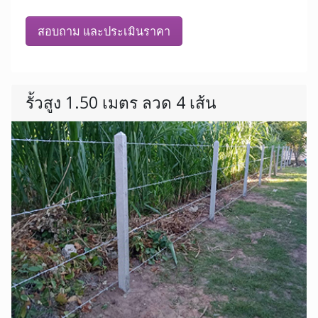
สอบถาม และประเมินราคา
รั้วสูง 1.50 เมตร ลวด 4 เส้น