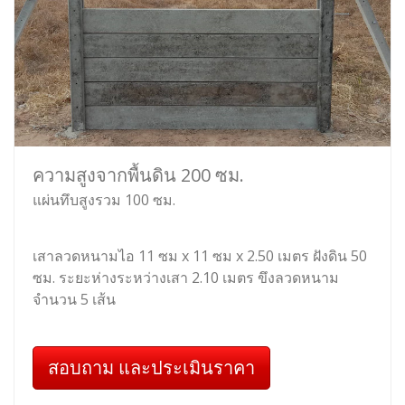
ความสูงจากพื้นดิน 200 ซม.
แผ่นทึบสูงรวม 100 ซม.
เสาลวดหนามไอ 11 ซม x 11 ซม x 2.50 เมตร ฝังดิน 50
ซม. ระยะห่างระหว่างเสา 2.10 เมตร ขึงลวดหนาม
จำนวน 5 เส้น
สอบถาม และประเมินราคา