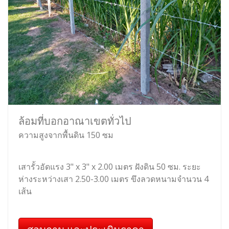
ล้อมที่บอกอาณาเขตทั่วไป
ความสูงจากพื้นดิน 150 ซม
เสารั้วอัดแรง 3" x 3" x 2.00 เมตร ฝังดิน 50 ซม. ระยะ
ห่างระหว่างเสา 2.50-3.00 เมตร ขึงลวดหนามจำนวน 4
เส้น