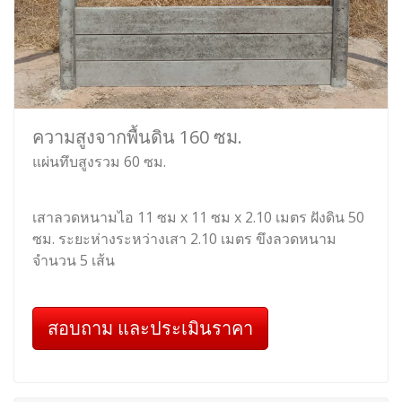
ความสูงจากพื้นดิน 160 ซม.
แผ่นทึบสูงรวม 60 ซม.
เสาลวดหนามไอ 11 ซม x 11 ซม x 2.10 เมตร ฝังดิน 50
ซม. ระยะห่างระหว่างเสา 2.10 เมตร ขึงลวดหนาม
จำนวน 5 เส้น
สอบถาม และประเมินราคา