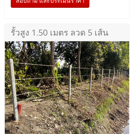
สอบถาม และประเมินราคา
รั้วสูง 1.50 เมตร ลวด 5 เส้น