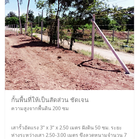
กั้นพื้นที่ให้เป็นสัดส่วน ชัดเจน
ความสูงจากพื้นดิน 200 ซม
เสารั้วอัดแรง 3" x 3" x 2.50 เมตร ฝังดิน 50 ซม. ระยะ
ห่างระหว่างเสา 2.50-3.00 เมตร ขึงลวดหนามจำนวน 7