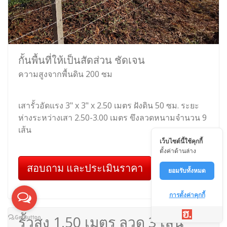
กั้นพื้นที่ให้เป็นสัดส่วน ชัดเจน
ความสูงจากพื้นดิน 200 ซม
เสารั้วอัดแรง 3" x 3" x 2.50 เมตร ฝังดิน 50 ซม. ระยะ
ห่างระหว่างเสา 2.50-3.00 เมตร ขึงลวดหนามจำนวน 9
เส้น
เว็บไซต์นี้ใช้คุกกี้
ตั้งค่าด้านล่าง
สอบถาม และประเมินราคา
ยอมรับทั้งหมด
การตั้งค่าคุกกี้
รั้วสูง 1.50 เมตร ลวด 3 เส้น