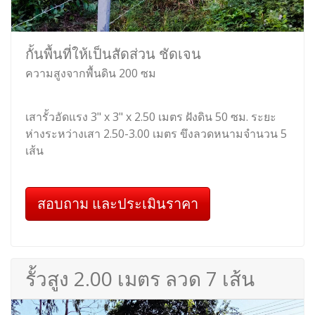
กั้นพื้นที่ให้เป็นสัดส่วน ชัดเจน
ความสูงจากพื้นดิน 200 ซม
เสารั้วอัดแรง 3" x 3" x 2.50 เมตร ฝังดิน 50 ซม. ระยะ
ห่างระหว่างเสา 2.50-3.00 เมตร ขึงลวดหนามจำนวน 5
เส้น
สอบถาม และประเมินราคา
รั้วสูง 2.00 เมตร ลวด 7 เส้น