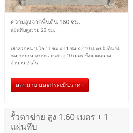
ความสูงจากพื้นดิน 160 ซม.
แผ่นทึบสูงรวม 20 ซม.
เสาลวดหนามไอ 11 ซม x 11 ซม x 2.10 เมตร ฝังดิน 50
ซม. ระยะห่างระหว่างเสา 2.10 เมตร ขึงลวดหนาม
จำนวน 7 เส้น
สอบถาม และประเมินราคา
รั้วตาข่าย สูง 1.60 เมตร + 1
แผ่นทึบ