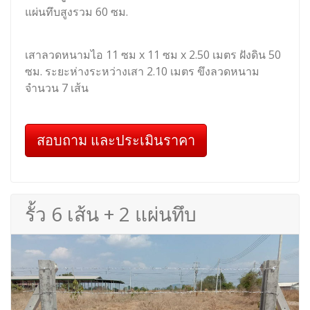
แผ่นทึบสูงรวม 60 ซม.
เสาลวดหนามไอ 11 ซม x 11 ซม x 2.50 เมตร ฝังดิน 50
ซม. ระยะห่างระหว่างเสา 2.10 เมตร ขึงลวดหนาม
จำนวน 7 เส้น
สอบถาม และประเมินราคา
รั้ว 6 เส้น + 2 แผ่นทึบ