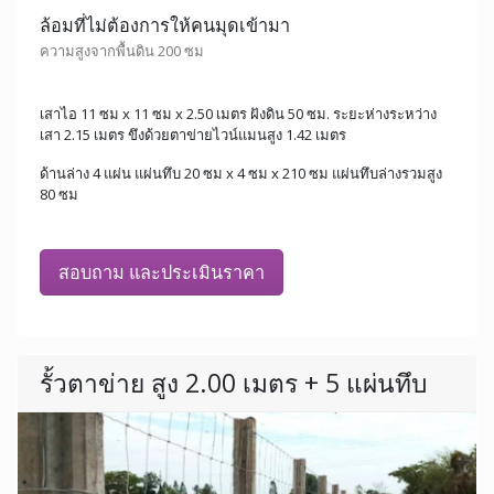
ล้อมที่ไม่ต้องการให้คนมุดเข้ามา
ความสูงจากพื้นดิน 200 ซม
เสาไอ 11 ซม x 11 ซม x 2.50 เมตร ฝังดิน 50 ซม. ระยะห่างระหว่าง
เสา 2.15 เมตร ขึงด้วยตาข่ายไวน์แมนสูง 1.42 เมตร
ด้านล่าง 4 แผ่น แผ่นทึบ 20 ซม x 4 ซม x 210 ซม แผ่นทึบล่างรวมสูง
80 ซม
สอบถาม และประเมินราคา
รั้วตาข่าย สูง 2.00 เมตร + 5 แผ่นทึบ