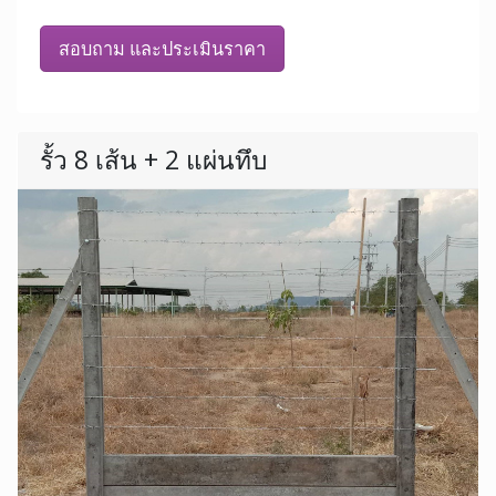
สอบถาม และประเมินราคา
รั้ว 8 เส้น + 2 แผ่นทึบ