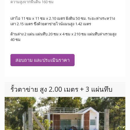
ความสูงจากพื้นดิน 160 ซม
เสาไอ 11 ซม x 11 ซม x 2.10 เมตร ฝังดิน 50 ซม. ระยะห่างระหว่าง
เสา 2.15 เมตร ขึงด้วยตาข่ายไวน์แมนสูง 1.42 เมตร
ด้านล่าง 2 แผ่น แผ่นทึบ 20 ซม x 4 ซม x 210 ซม แผ่นทึบล่างรวมสูง
40 ซม
สอบถาม และประเมินราคา
รั้วตาข่าย สูง 2.00 เมตร + 3 แผ่นทึบ