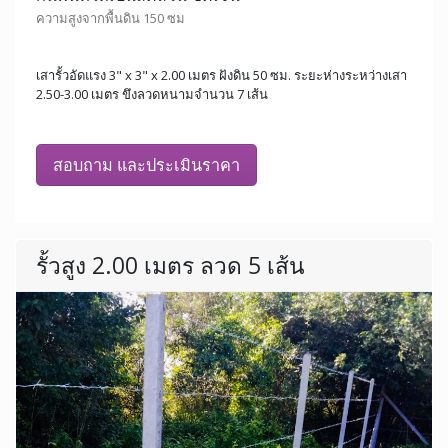
ความสูงจากพื้นดิน 150 ซม
เสารั้วอัดแรง 3" x 3" x 2.00 เมตร ฝังดิน 50 ซม. ระยะห่างระหว่างเสา
2.50-3.00 เมตร ขึงลวดหนามจำนวน 7 เส้น
สอบถาม และประเมินราคา
รั้วสูง 2.00 เมตร ลวด 5 เส้น