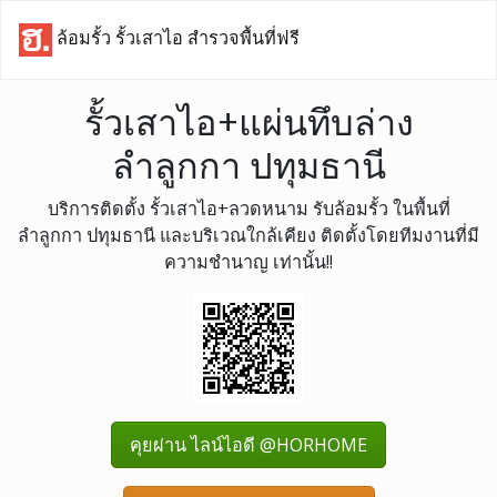
ล้อมรั้ว รั้วเสาไอ สำรวจพื้นที่ฟรี
รั้วเสาไอ+แผ่นทึบล่าง
ลำลูกกา ปทุมธานี
บริการติดตั้ง รั้วเสาไอ+ลวดหนาม รับล้อมรั้ว ในพื้นที่
ลำลูกกา ปทุมธานี และบริเวณใกล้เคียง ติดตั้งโดยทีมงานที่มี
ความชำนาญ เท่านั้น!!
คุยผ่าน ไลน์ไอดี @HORHOME