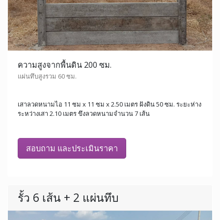
ความสูงจากพื้นดิน 200 ซม.
แผ่นทึบสูงรวม 60 ซม.
เสาลวดหนามไอ 11 ซม x 11 ซม x 2.50 เมตร ฝังดิน 50 ซม. ระยะห่าง
ระหว่างเสา 2.10 เมตร ขึงลวดหนามจำนวน 7 เส้น
สอบถาม และประเมินราคา
รั้ว 6 เส้น + 2 แผ่นทึบ