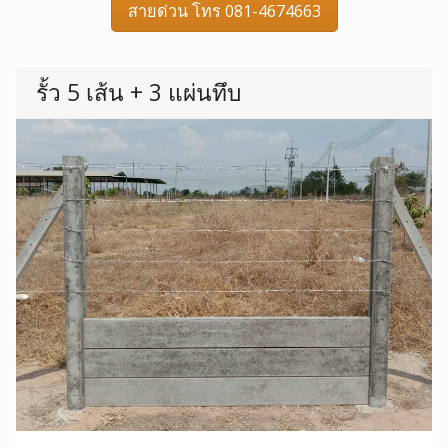
สายด่วน โทร 081-4674663
รั้ว 5 เส้น + 3 แผ่นทึบ