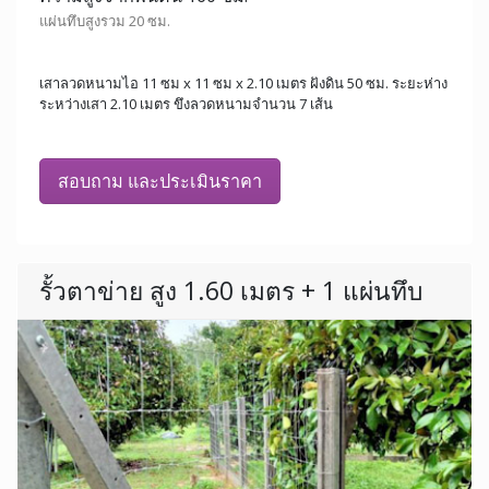
แผ่นทึบสูงรวม 20 ซม.
เสาลวดหนามไอ 11 ซม x 11 ซม x 2.10 เมตร ฝังดิน 50 ซม. ระยะห่าง
ระหว่างเสา 2.10 เมตร ขึงลวดหนามจำนวน 7 เส้น
สอบถาม และประเมินราคา
รั้วตาข่าย สูง 1.60 เมตร + 1 แผ่นทึบ