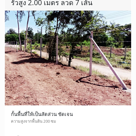
รั้วสูง 2.00 เมตร ลวด 7 เส้น
กั้นพื้นที่ให้เป็นสัดส่วน ชัดเจน
ความสูงจากพื้นดิน 200 ซม