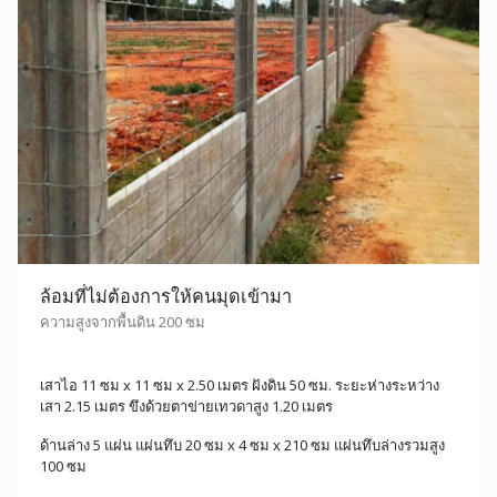
ล้อมที่ไม่ต้องการให้คนมุดเข้ามา
ความสูงจากพื้นดิน 200 ซม
เสาไอ 11 ซม x 11 ซม x 2.50 เมตร ฝังดิน 50 ซม. ระยะห่างระหว่าง
เสา 2.15 เมตร ขึงด้วยตาข่ายเทวดาสูง 1.20 เมตร
ด้านล่าง 5 แผ่น แผ่นทึบ 20 ซม x 4 ซม x 210 ซม แผ่นทึบล่างรวมสูง
100 ซม