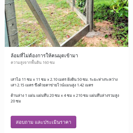
ล้อมที่ไม่ต้องการให้คนมุดเข้ามา
ความสูงจากพื้นดิน 160 ซม
เสาไอ 11 ซม x 11 ซม x 2.10 เมตร ฝังดิน 50 ซม. ระยะห่างระหว่าง
เสา 2.15 เมตร ขึงด้วยตาข่ายไวน์แมนสูง 1.42 เมตร
ด้านล่าง 1 แผ่น แผ่นทึบ 20 ซม x 4 ซม x 210 ซม แผ่นทึบล่างรวมสูง
20 ซม
สอบถาม และประเมินราคา