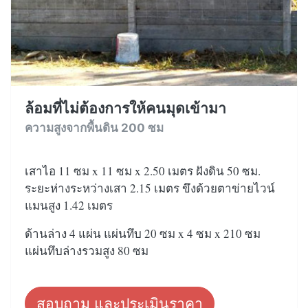
ล้อมที่ไม่ต้องการให้คนมุดเข้ามา
ความสูงจากพื้นดิน 200 ซม
เสาไอ 11 ซม x 11 ซม x 2.50 เมตร ฝังดิน 50 ซม.
ระยะห่างระหว่างเสา 2.15 เมตร ขึงด้วยตาข่ายไวน์
แมนสูง 1.42 เมตร
ด้านล่าง 4 แผ่น แผ่นทึบ 20 ซม x 4 ซม x 210 ซม
แผ่นทึบล่างรวมสูง 80 ซม
สอบถาม และประเมินราคา