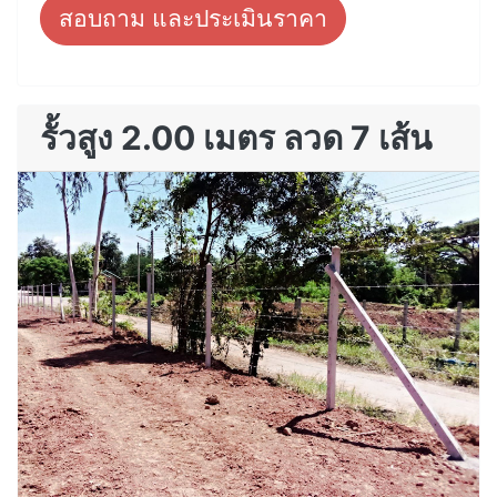
สอบถาม และประเมินราคา
รั้วสูง 2.00 เมตร ลวด 7 เส้น