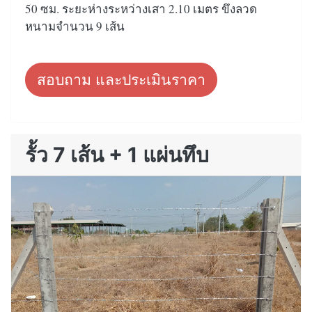
50 ซม. ระยะห่างระหว่างเสา 2.10 เมตร ขึงลวด
หนามจำนวน 9 เส้น
สอบถาม และประเมินราคา
รั้ว 7 เส้น + 1 แผ่นทึบ