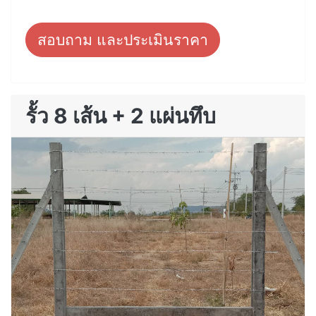
สอบถาม และประเมินราคา
รั้ว 8 เส้น + 2 แผ่นทึบ