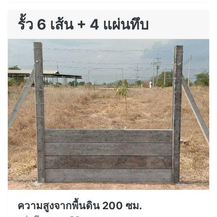
รั้ว 6 เส้น + 4 แผ่นทึบ
ความสูงจากพื้นดิน 200 ซม.