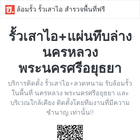
ล้อมรั้ว รั้วเสาไอ สำรวจพื้นที่ฟรี
รั้วเสาไอ+แผ่นทึบล่าง
นครหลวง
พระนครศรีอยุธยา
บริการติดตั้ง รั้วเสาไอ+ลวดหนาม รับล้อมรั้ว
ในพื้นที่ นครหลวง พระนครศรีอยุธยา และ
บริเวณใกล้เคียง ติดตั้งโดยทีมงานที่มีความ
ชำนาญ เท่านั้น!!