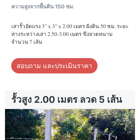
ความสูงจากพื้นดิน 150 ซม
เสารั้วอัดแรง 3" x 3" x 2.00 เมตร ฝังดิน 50 ซม. ระยะ
ห่างระหว่างเสา 2.50-3.00 เมตร ขึงลวดหนาม
จำนวน 7 เส้น
สอบถาม และประเมินราคา
รั้วสูง 2.00 เมตร ลวด 5 เส้น