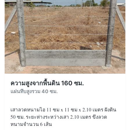
ความสูงจากพื้นดิน 160 ซม.
แผ่นทึบสูงรวม 40 ซม.
เสาลวดหนามไอ 11 ซม x 11 ซม x 2.10 เมตร ฝังดิน
50 ซม. ระยะห่างระหว่างเสา 2.10 เมตร ขึงลวด
หนามจำนวน 6 เส้น