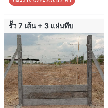
รั้ว 7 เส้น + 3 แผ่นทึบ