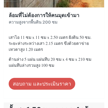
ล้อมที่ไม่ต้องการให้คนมุดเข้ามา
ความสูงจากพื้นดิน 200 ซม
เสาไอ 11 ซม x 11 ซม x 2.50 เมตร ฝังดิน 50 ซม.
ระยะห่างระหว่างเสา 2.15 เมตร ขึงด้วยตาข่าย
เทวดาสูง 1.20 เมตร
ด้านล่าง 5 แผ่น แผ่นทึบ 20 ซม x 4 ซม x 210 ซม
แผ่นทึบล่างรวมสูง 100 ซม
สอบถาม และประเมินราคา