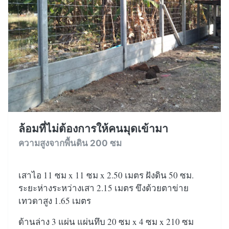
ล้อมที่ไม่ต้องการให้คนมุดเข้ามา
ความสูงจากพื้นดิน 200 ซม
เสาไอ 11 ซม x 11 ซม x 2.50 เมตร ฝังดิน 50 ซม.
ระยะห่างระหว่างเสา 2.15 เมตร ขึงด้วยตาข่าย
เทวดาสูง 1.65 เมตร
ด้านล่าง 3 แผ่น แผ่นทึบ 20 ซม x 4 ซม x 210 ซม