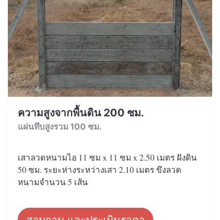
ความสูงจากพื้นดิน 200 ซม.
แผ่นทึบสูงรวม 100 ซม.
เสาลวดหนามไอ 11 ซม x 11 ซม x 2.50 เมตร ฝังดิน
50 ซม. ระยะห่างระหว่างเสา 2.10 เมตร ขึงลวด
หนามจำนวน 5 เส้น
สอบถาม และประเมินราคา