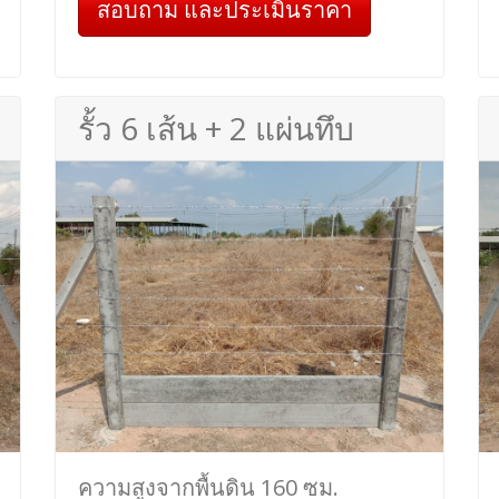
สอบถาม และประเมินราคา
รั้ว 6 เส้น + 2 แผ่นทึบ
ความสูงจากพื้นดิน 160 ซม.