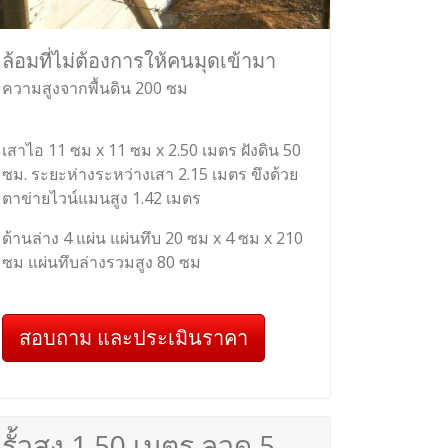
ล้อมที่ไม่ต้องการให้คนมุดเข้ามา
ความสูงจากพื้นดิน 200 ซม
เสาไอ 11 ซม x 11 ซม x 2.50 เมตร ฝังดิน 50
ซม. ระยะห่างระหว่างเสา 2.15 เมตร ขึงด้วย
ตาข่ายไวน์แมนสูง 1.42 เมตร
ด้านล่าง 4 แผ่น แผ่นทึบ 20 ซม x 4 ซม x 210
ซม แผ่นทึบล่างรวมสูง 80 ซม
สอบถาม และประเมินราคา
รั้วสูง 1.50 เมตร ลวด 5