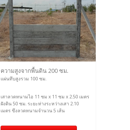
ความสูงจากพื้นดิน 200 ซม.
แผ่นทึบสูงรวม 100 ซม.
เสาลวดหนามไอ 11 ซม x 11 ซม x 2.50 เมตร
ฝังดิน 50 ซม. ระยะห่างระหว่างเสา 2.10
เมตร ขึงลวดหนามจำนวน 5 เส้น