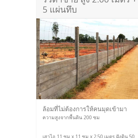
5 แผ่นทึบ
ล้อมที่ไม่ต้องการให้คนมุดเข้ามา
ความสูงจากพื้นดิน 200 ซม
เสาไอ 11 ซม x 11 ซม x 2.50 เมตร ฝังดิน 50