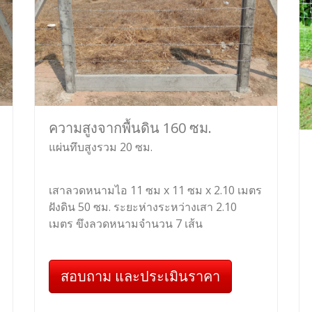
ความสูงจากพื้นดิน 160 ซม.
แผ่นทึบสูงรวม 20 ซม.
เสาลวดหนามไอ 11 ซม x 11 ซม x 2.10 เมตร
ฝังดิน 50 ซม. ระยะห่างระหว่างเสา 2.10
เมตร ขึงลวดหนามจำนวน 7 เส้น
สอบถาม และประเมินราคา