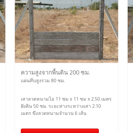
ความสูงจากพื้นดิน 200 ซม.
แผ่นทึบสูงรวม 80 ซม.
เสาลวดหนามไอ 11 ซม x 11 ซม x 2.50 เมตร
ฝังดิน 50 ซม. ระยะห่างระหว่างเสา 2.10
เมตร ขึงลวดหนามจำนวน 6 เส้น