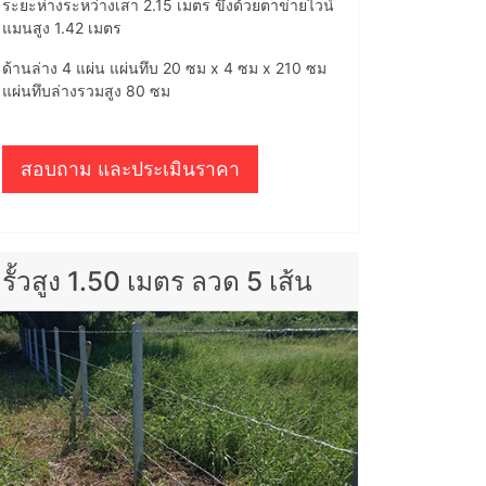
ระยะห่างระหว่างเสา 2.15 เมตร ขึงด้วยตาข่ายไวน์
แมนสูง 1.42 เมตร
ด้านล่าง 4 แผ่น แผ่นทึบ 20 ซม x 4 ซม x 210 ซม
แผ่นทึบล่างรวมสูง 80 ซม
สอบถาม และประเมินราคา
รั้วสูง 1.50 เมตร ลวด 5 เส้น