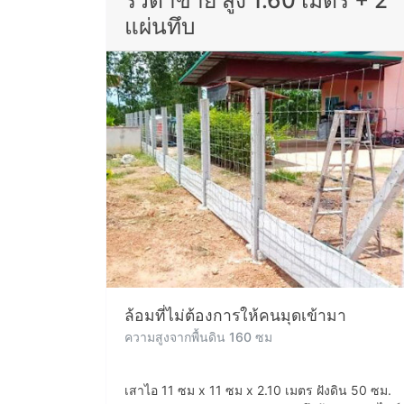
แผ่นทึบ
ล้อมที่ไม่ต้องการให้คนมุดเข้ามา
ความสูงจากพื้นดิน 160 ซม
เสาไอ 11 ซม x 11 ซม x 2.10 เมตร ฝังดิน 50 ซม.