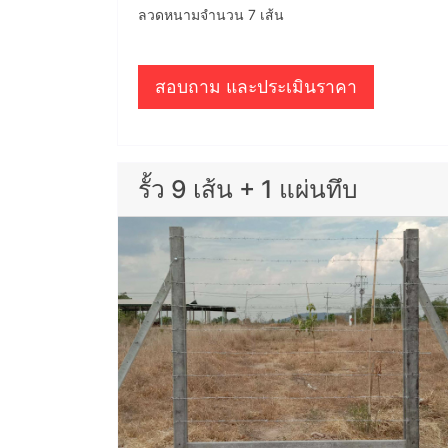
ลวดหนามจำนวน 7 เส้น
สอบถาม และประเมินราคา
รั้ว 9 เส้น + 1 แผ่นทึบ