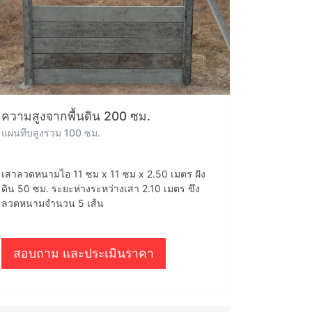
ความสูงจากพื้นดิน 200 ซม.
แผ่นทึบสูงรวม 100 ซม.
เสาลวดหนามไอ 11 ซม x 11 ซม x 2.50 เมตร ฝัง
ดิน 50 ซม. ระยะห่างระหว่างเสา 2.10 เมตร ขึง
ลวดหนามจำนวน 5 เส้น
สอบถาม และประเมินราคา