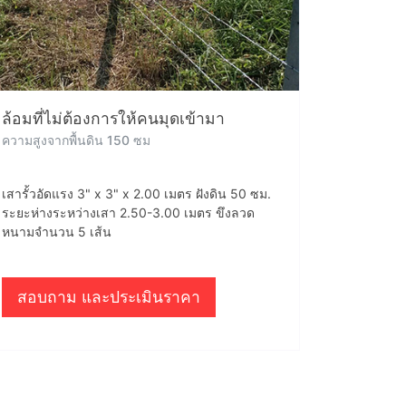
ล้อมที่ไม่ต้องการให้คนมุดเข้ามา
ความสูงจากพื้นดิน 150 ซม
เสารั้วอัดแรง 3" x 3" x 2.00 เมตร ฝังดิน 50 ซม.
ระยะห่างระหว่างเสา 2.50-3.00 เมตร ขึงลวด
หนามจำนวน 5 เส้น
สอบถาม และประเมินราคา