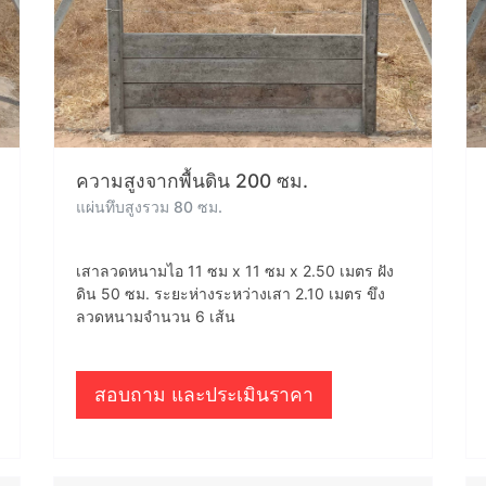
ความสูงจากพื้นดิน 200 ซม.
แผ่นทึบสูงรวม 80 ซม.
เสาลวดหนามไอ 11 ซม x 11 ซม x 2.50 เมตร ฝัง
ดิน 50 ซม. ระยะห่างระหว่างเสา 2.10 เมตร ขึง
ลวดหนามจำนวน 6 เส้น
สอบถาม และประเมินราคา