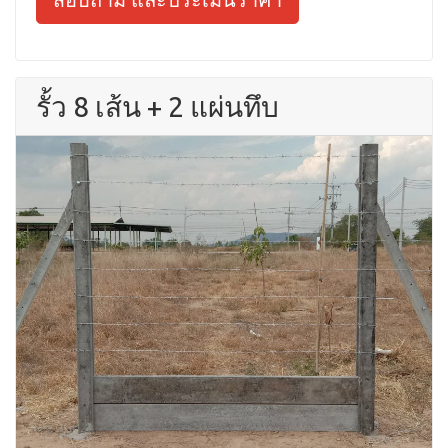
รั้ว 8 เส้น + 2 แผ่นทึบ