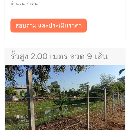
จำนวน 7 เส้น
สอบถาม และประเมินราคา
รั้วสูง 2.00 เมตร ลวด 9 เส้น