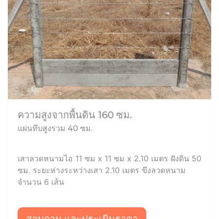
ความสูงจากพื้นดิน 160 ซม.
แผ่นทึบสูงรวม 40 ซม.
เสาลวดหนามไอ 11 ซม x 11 ซม x 2.10 เมตร ฝังดิน 50
ซม. ระยะห่างระหว่างเสา 2.10 เมตร ขึงลวดหนาม
จำนวน 6 เส้น