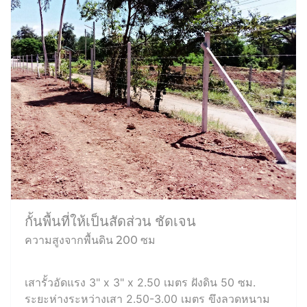
กั้นพื้นที่ให้เป็นสัดส่วน ชัดเจน
ความสูงจากพื้นดิน 200 ซม
เสารั้วอัดแรง 3" x 3" x 2.50 เมตร ฝังดิน 50 ซม.
ระยะห่างระหว่างเสา 2.50-3.00 เมตร ขึงลวดหนาม