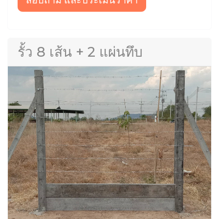
สอบถาม และประเมินราคา
รั้ว 8 เส้น + 2 แผ่นทึบ