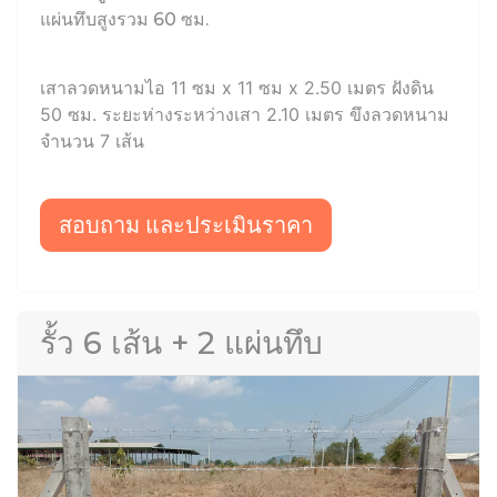
แผ่นทึบสูงรวม 60 ซม.
เสาลวดหนามไอ 11 ซม x 11 ซม x 2.50 เมตร ฝังดิน
50 ซม. ระยะห่างระหว่างเสา 2.10 เมตร ขึงลวดหนาม
จำนวน 7 เส้น
สอบถาม และประเมินราคา
รั้ว 6 เส้น + 2 แผ่นทึบ