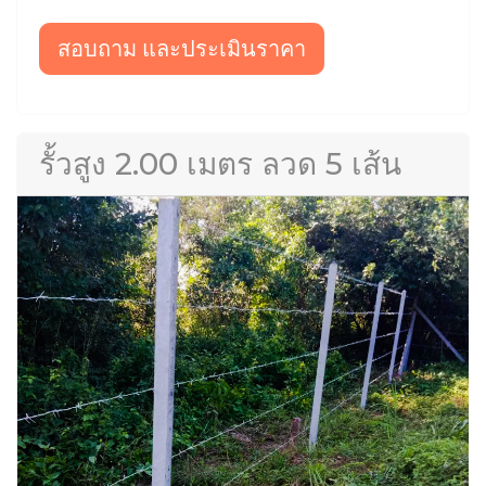
สอบถาม และประเมินราคา
รั้วสูง 2.00 เมตร ลวด 5 เส้น