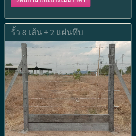
รั้ว 8 เส้น + 2 แผ่นทึบ