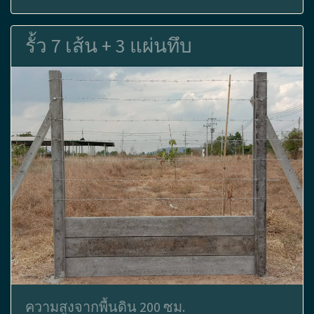
รั้ว 7 เส้น + 3 แผ่นทึบ
ความสูงจากพื้นดิน 200 ซม.