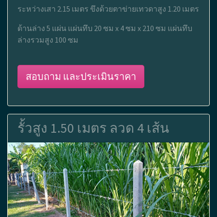
ระหว่างเสา 2.15 เมตร ขึงด้วยตาข่ายเทวดาสูง 1.20 เมตร
ด้านล่าง 5 แผ่น แผ่นทึบ 20 ซม x 4 ซม x 210 ซม แผ่นทึบ
ล่างรวมสูง 100 ซม
สอบถาม และประเมินราคา
รั้วสูง 1.50 เมตร ลวด 4 เส้น