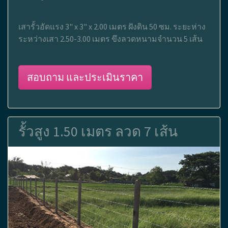
เสารั้วอัดแรง 3" x 3" x 2.00 เมตร ฝังดิน 50 ซม. ระยะห่าง
ระหว่างเสา 2.50-3.00 เมตร ขึงลวดหนามจำนวน 5 เส้น
สอบถาม และประเมินราคา
รั้วสูง 1.50 เมตร ลวด 7 เส้น