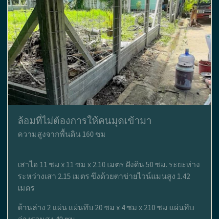
ล้อมที่ไม่ต้องการให้คนมุดเข้ามา
ความสูงจากพื้นดิน 160 ซม
เสาไอ 11 ซม x 11 ซม x 2.10 เมตร ฝังดิน 50 ซม. ระยะห่าง
ระหว่างเสา 2.15 เมตร ขึงด้วยตาข่ายไวน์แมนสูง 1.42
เมตร
ด้านล่าง 2 แผ่น แผ่นทึบ 20 ซม x 4 ซม x 210 ซม แผ่นทึบ