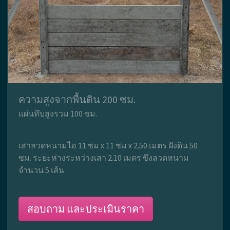
ความสูงจากพื้นดิน 200 ซม.
แผ่นทึบสูงรวม 100 ซม.
เสาลวดหนามไอ 11 ซม x 11 ซม x 2.50 เมตร ฝังดิน 50
ซม. ระยะห่างระหว่างเสา 2.10 เมตร ขึงลวดหนาม
จำนวน 5 เส้น
สอบถาม และประเมินราคา