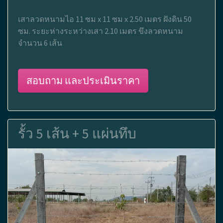
เสาลวดหนามไอ 11 ซม x 11 ซม x 2.50 เมตร ฝังดิน 50
ซม. ระยะห่างระหว่างเสา 2.10 เมตร ขึงลวดหนาม
จำนวน 6 เส้น
สอบถาม และประเมินราคา
รั้ว 5 เส้น + 5 แผ่นทึบ