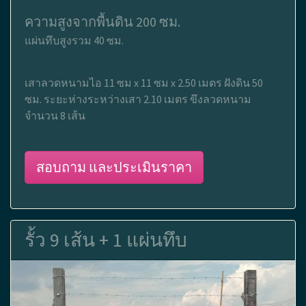
ความสูงจากพื้นดิน 200 ซม.
แผ่นทึบสูงรวม 40 ซม.
เสาลวดหนามไอ 11 ซม x 11 ซม x 2.50 เมตร ฝังดิน 50
ซม. ระยะห่างระหว่างเสา 2.10 เมตร ขึงลวดหนาม
จำนวน 8 เส้น
สอบถาม และประเมินราคา
รั้ว 9 เส้น + 1 แผ่นทึบ