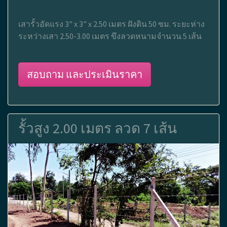
เสารั้วอัดแรง 3" x 3" x 2.50 เมตร ฝังดิน 50 ซม. ระยะห่าง
ระหว่างเสา 2.50-3.00 เมตร ขึงลวดหนามจำนวน 5 เส้น
สอบถาม และประเมินราคา
รั้วสูง 2.00 เมตร ลวด 7 เส้น