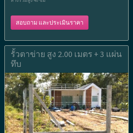
ล่างรวมสูง 40 ซม
สอบถาม และประเมินราคา
รั้วตาข่าย สูง 2.00 เมตร + 3 แผ่น
ทึบ