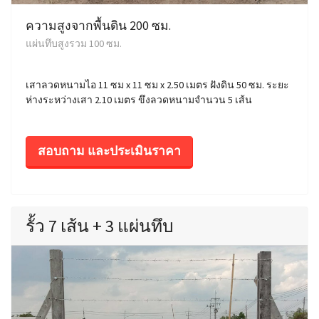
ความสูงจากพื้นดิน 200 ซม.
แผ่นทึบสูงรวม 100 ซม.
เสาลวดหนามไอ 11 ซม x 11 ซม x 2.50 เมตร ฝังดิน 50 ซม. ระยะ
ห่างระหว่างเสา 2.10 เมตร ขึงลวดหนามจำนวน 5 เส้น
สอบถาม และประเมินราคา
รั้ว 7 เส้น + 3 แผ่นทึบ