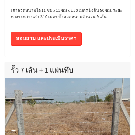
เสาลวดหนามไอ 11 ซม x 11 ซม x 2.50 เมตร ฝังดิน 50 ซม. ระยะ
ห่างระหว่างเสา 2.10 เมตร ขึงลวดหนามจำนวน 9 เส้น
สอบถาม และประเมินราคา
รั้ว 7 เส้น + 1 แผ่นทึบ