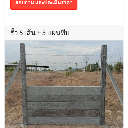
สอบถาม และประเมินราคา
รั้ว 5 เส้น + 5 แผ่นทึบ