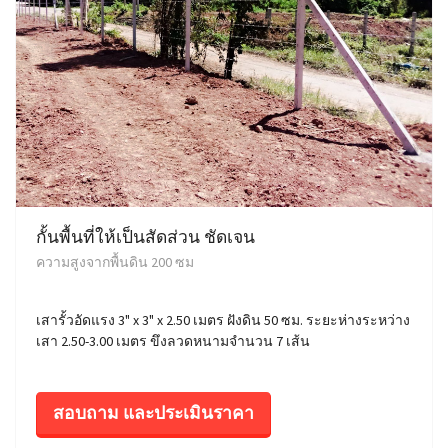
กั้นพื้นที่ให้เป็นสัดส่วน ชัดเจน
ความสูงจากพื้นดิน 200 ซม
เสารั้วอัดแรง 3" x 3" x 2.50 เมตร ฝังดิน 50 ซม. ระยะห่างระหว่าง
เสา 2.50-3.00 เมตร ขึงลวดหนามจำนวน 7 เส้น
สอบถาม และประเมินราคา