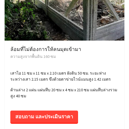
ล้อมที่ไม่ต้องการให้คนมุดเข้ามา
ความสูงจากพื้นดิน 160 ซม
เสาไอ 11 ซม x 11 ซม x 2.10 เมตร ฝังดิน 50 ซม. ระยะห่าง
ระหว่างเสา 2.15 เมตร ขึงด้วยตาข่ายไวน์แมนสูง 1.42 เมตร
ด้านล่าง 2 แผ่น แผ่นทึบ 20 ซม x 4 ซม x 210 ซม แผ่นทึบล่างรวม
สูง 40 ซม
สอบถาม และประเมินราคา