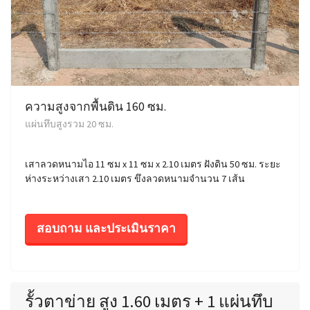
ความสูงจากพื้นดิน 160 ซม.
แผ่นทึบสูงรวม 20 ซม.
เสาลวดหนามไอ 11 ซม x 11 ซม x 2.10 เมตร ฝังดิน 50 ซม. ระยะ
ห่างระหว่างเสา 2.10 เมตร ขึงลวดหนามจำนวน 7 เส้น
สอบถาม และประเมินราคา
รั้วตาข่าย สูง 1.60 เมตร + 1 แผ่นทึบ