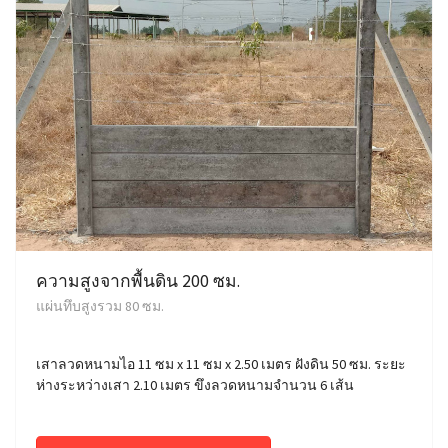
ความสูงจากพื้นดิน 200 ซม.
แผ่นทึบสูงรวม 80 ซม.
เสาลวดหนามไอ 11 ซม x 11 ซม x 2.50 เมตร ฝังดิน 50 ซม. ระยะ
ห่างระหว่างเสา 2.10 เมตร ขึงลวดหนามจำนวน 6 เส้น