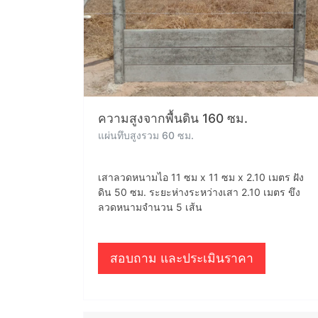
ความสูงจากพื้นดิน 160 ซม.
แผ่นทึบสูงรวม 60 ซม.
เสาลวดหนามไอ 11 ซม x 11 ซม x 2.10 เมตร ฝัง
ดิน 50 ซม. ระยะห่างระหว่างเสา 2.10 เมตร ขึง
ลวดหนามจำนวน 5 เส้น
สอบถาม และประเมินราคา