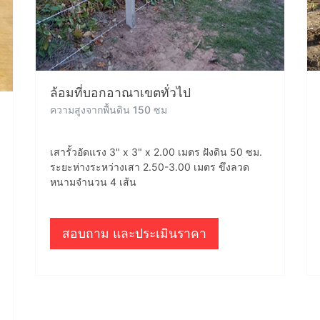
ล้อมที่บอกอาณาเขตทั่วไป
ความสูงจากพื้นดิน 150 ซม
เสารั้วอัดแรง 3" x 3" x 2.00 เมตร ฝังดิน 50 ซม.
ระยะห่างระหว่างเสา 2.50-3.00 เมตร ขึงลวด
หนามจำนวน 4 เส้น
สอบถาม และประเมินราคา