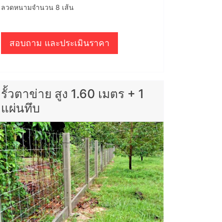
ลวดหนามจำนวน 8 เส้น
สอบถาม และประเมินราคา
รั้วตาข่าย สูง 1.60 เมตร + 1
แผ่นทึบ