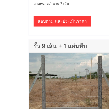
ลวดหนามจำนวน 7 เส้น
สอบถาม และประเมินราคา
รั้ว 9 เส้น + 1 แผ่นทึบ