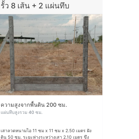
รั้ว 8 เส้น + 2 แผ่นทึบ
ความสูงจากพื้นดิน 200 ซม.
แผ่นทึบสูงรวม 40 ซม.
เสาลวดหนามไอ 11 ซม x 11 ซม x 2.50 เมตร ฝัง
ดิน 50 ซม. ระยะห่างระหว่างเสา 2.10 เมตร ขึง