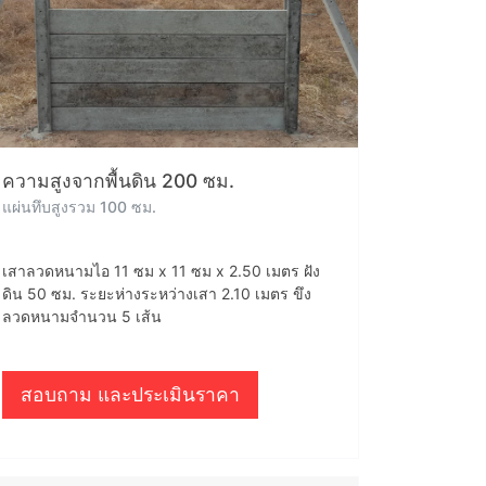
ความสูงจากพื้นดิน 200 ซม.
แผ่นทึบสูงรวม 100 ซม.
เสาลวดหนามไอ 11 ซม x 11 ซม x 2.50 เมตร ฝัง
ดิน 50 ซม. ระยะห่างระหว่างเสา 2.10 เมตร ขึง
ลวดหนามจำนวน 5 เส้น
สอบถาม และประเมินราคา