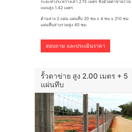
ระยะห่างระหว่างเสา 2.15 เมตร ขึงด้วยตาข่ายไวน์
แมนสูง 1.42 เมตร
ด้านล่าง 2 แผ่น แผ่นทึบ 20 ซม x 4 ซม x 210 ซม
แผ่นทึบล่างรวมสูง 40 ซม
สอบถาม และประเมินราคา
รั้วตาข่าย สูง 2.00 เมตร + 5
แผ่นทึบ