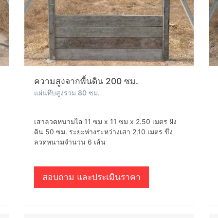
ความสูงจากพื้นดิน 200 ซม.
แผ่นทึบสูงรวม 80 ซม.
เสาลวดหนามไอ 11 ซม x 11 ซม x 2.50 เมตร ฝัง
ดิน 50 ซม. ระยะห่างระหว่างเสา 2.10 เมตร ขึง
ลวดหนามจำนวน 6 เส้น
สอบถาม และประเมินราคา