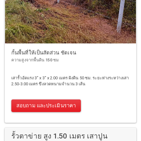
กั้นพื้นที่ให้เป็นสัดส่วน ชัดเจน
ความสูงจากพื้นดิน 150 ซม
เสารั้วอัดแรง 3" x 3" x 2.00 เมตร ฝังดิน 50 ซม. ระยะห่างระหว่างเสา
2.50-3.00 เมตร ขึงลวดหนามจำนวน 3 เส้น
สอบถาม และประเมินราคา
รั้วตาข่าย สูง 1.50 เมตร เสาปูน