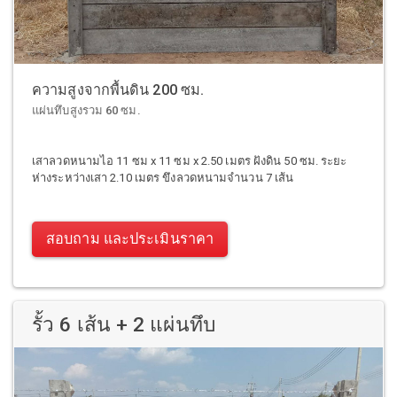
ความสูงจากพื้นดิน 200 ซม.
แผ่นทึบสูงรวม 60 ซม.
เสาลวดหนามไอ 11 ซม x 11 ซม x 2.50 เมตร ฝังดิน 50 ซม. ระยะ
ห่างระหว่างเสา 2.10 เมตร ขึงลวดหนามจำนวน 7 เส้น
สอบถาม และประเมินราคา
รั้ว 6 เส้น + 2 แผ่นทึบ