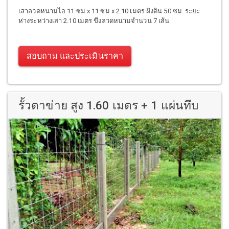
เสาลวดหนามไอ 11 ซม x 11 ซม x 2.10 เมตร ฝังดิน 50 ซม. ระยะ
ห่างระหว่างเสา 2.10 เมตร ขึงลวดหนามจำนวน 7 เส้น
สอบถาม และประเมินราคา
รั้วตาข่าย สูง 1.60 เมตร + 1 แผ่นทึบ