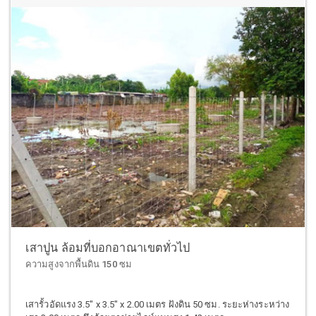
เสาปูน ล้อมที่บอกอาณาเขตทั่วไป
ความสูงจากพื้นดิน 150 ซม
เสารั้วอัดแรง 3.5" x 3.5" x 2.00 เมตร ฝังดิน 50 ซม. ระยะห่างระหว่าง