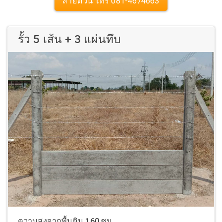
สายด่วน โทร 081-4674663
รั้ว 5 เส้น + 3 แผ่นทึบ
ความสูงจากพื้นดิน 160 ซม.