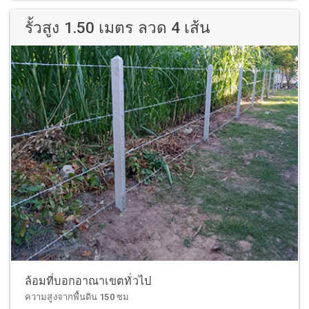
รั้วสูง 1.50 เมตร ลวด 4 เส้น
ล้อมที่บอกอาณาเขตทั่วไป
ความสูงจากพื้นดิน 150 ซม