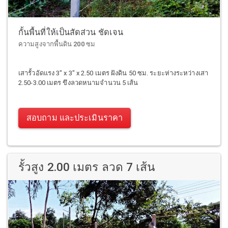
กั้นพื้นที่ให้เป็นสัดส่วน ชัดเจน
ความสูงจากพื้นดิน 200 ซม
เสารั้วอัดแรง 3" x 3" x 2.50 เมตร ฝังดิน 50 ซม. ระยะห่างระหว่างเสา
2.50-3.00 เมตร ขึงลวดหนามจำนวน 5 เส้น
สอบถาม และประเมินราคา
รั้วสูง 2.00 เมตร ลวด 7 เส้น