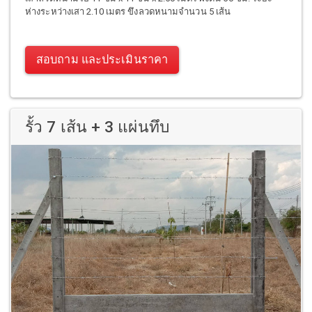
ห่างระหว่างเสา 2.10 เมตร ขึงลวดหนามจำนวน 5 เส้น
สอบถาม และประเมินราคา
รั้ว 7 เส้น + 3 แผ่นทึบ