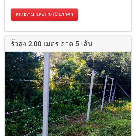
สอบถาม และประเมินราคา
รั้วสูง 2.00 เมตร ลวด 5 เส้น