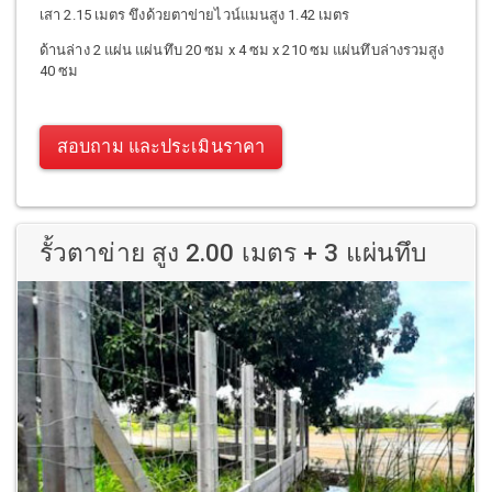
เสา 2.15 เมตร ขึงด้วยตาข่ายไวน์แมนสูง 1.42 เมตร
ด้านล่าง 2 แผ่น แผ่นทึบ 20 ซม x 4 ซม x 210 ซม แผ่นทึบล่างรวมสูง
40 ซม
สอบถาม และประเมินราคา
รั้วตาข่าย สูง 2.00 เมตร + 3 แผ่นทึบ