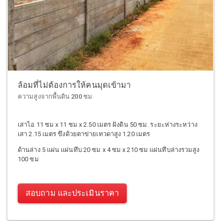
ล้อมที่ไม่ต้องการให้คนมุดเข้ามา
ความสูงจากพื้นดิน 200 ซม
เสาไอ 11 ซม x 11 ซม x 2.50 เมตร ฝังดิน 50 ซม. ระยะห่างระหว่าง
เสา 2.15 เมตร ขึงด้วยตาข่ายเทวดาสูง 1.20 เมตร
ด้านล่าง 5 แผ่น แผ่นทึบ 20 ซม x 4 ซม x 210 ซม แผ่นทึบล่างรวมสูง
100 ซม
สอบถาม และประเมินราคา