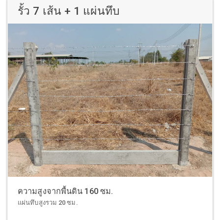
รั้ว 7 เส้น + 1 แผ่นทึบ
ความสูงจากพื้นดิน 160 ซม.
แผ่นทึบสูงรวม 20 ซม.