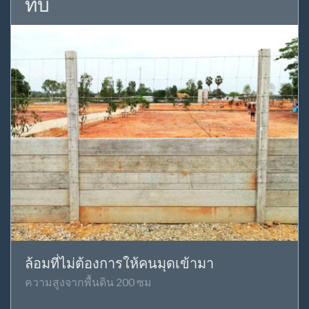
ทึบ
ล้อมที่ไม่ต้องการให้คนมุดเข้ามา
ความสูงจากพื้นดิน 200 ซม