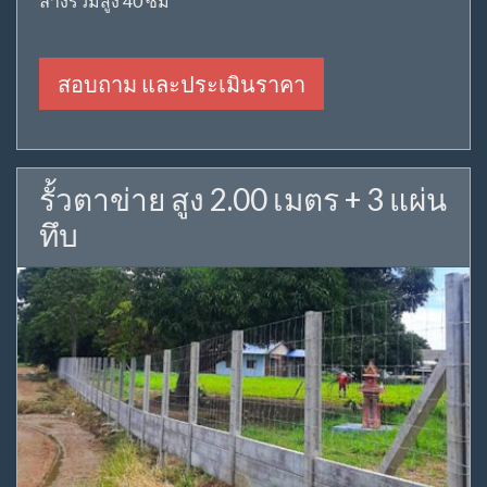
ล่างรวมสูง 40 ซม
สอบถาม และประเมินราคา
รั้วตาข่าย สูง 2.00 เมตร + 3 แผ่น
ทึบ