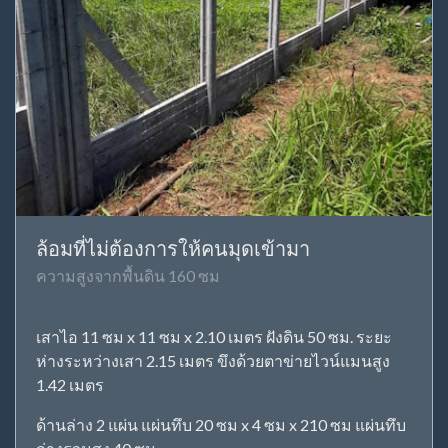
ล้อมที่ไม่ต้องการให้คนมุดเข้ามา
ความสูงจากพื้นดิน 160 ซม
เสาไอ 11 ซม x 11 ซม x 2.10 เมตร ฝังดิน 50 ซม. ระยะ
ห่างระหว่างเสา 2.15 เมตร ขึงด้วยตาข่ายไวน์แมนสูง
1.42 เมตร
ด้านล่าง 2 แผ่น แผ่นทึบ 20 ซม x 4 ซม x 210 ซม แผ่นทึบ