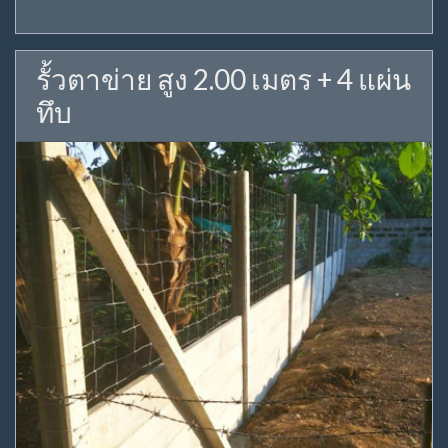
รั้วตาข่าย สูง 2.00 เมตร + 4 แผ่น
ทึบ