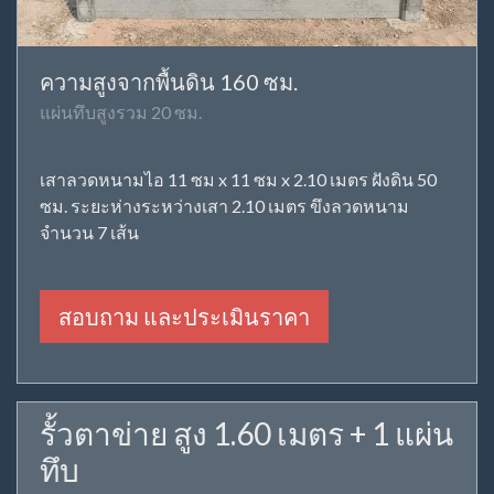
ความสูงจากพื้นดิน 160 ซม.
แผ่นทึบสูงรวม 20 ซม.
เสาลวดหนามไอ 11 ซม x 11 ซม x 2.10 เมตร ฝังดิน 50
ซม. ระยะห่างระหว่างเสา 2.10 เมตร ขึงลวดหนาม
จำนวน 7 เส้น
สอบถาม และประเมินราคา
รั้วตาข่าย สูง 1.60 เมตร + 1 แผ่น
ทึบ