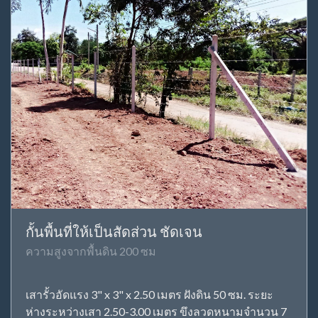
กั้นพื้นที่ให้เป็นสัดส่วน ชัดเจน
ความสูงจากพื้นดิน 200 ซม
เสารั้วอัดแรง 3" x 3" x 2.50 เมตร ฝังดิน 50 ซม. ระยะ
ห่างระหว่างเสา 2.50-3.00 เมตร ขึงลวดหนามจำนวน 7