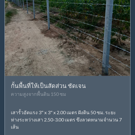
กั้นพื้นที่ให้เป็นสัดส่วน ชัดเจน
ความสูงจากพื้นดิน 150 ซม
เสารั้วอัดแรง 3" x 3" x 2.00 เมตร ฝังดิน 50 ซม. ระยะ
ห่างระหว่างเสา 2.50-3.00 เมตร ขึงลวดหนามจำนวน 7
เส้น