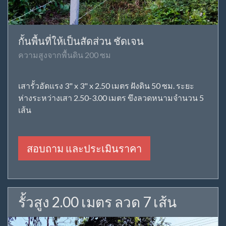
กั้นพื้นที่ให้เป็นสัดส่วน ชัดเจน
ความสูงจากพื้นดิน 200 ซม
เสารั้วอัดแรง 3" x 3" x 2.50 เมตร ฝังดิน 50 ซม. ระยะ
ห่างระหว่างเสา 2.50-3.00 เมตร ขึงลวดหนามจำนวน 5
เส้น
สอบถาม และประเมินราคา
รั้วสูง 2.00 เมตร ลวด 7 เส้น