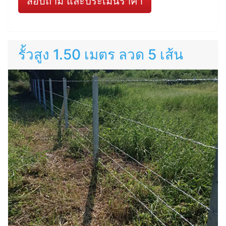
สอบถาม และประเมินราคา
รั้วสูง 1.50 เมตร ลวด 5 เส้น