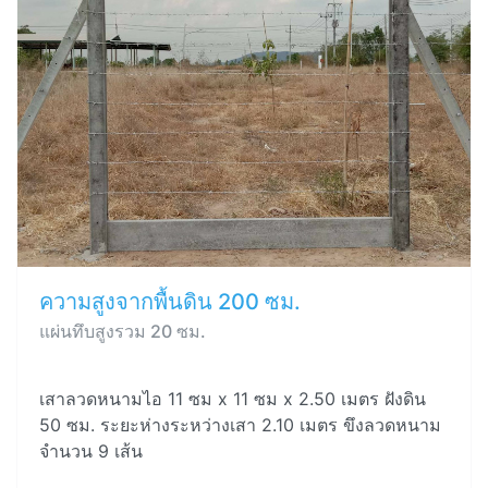
ความสูงจากพื้นดิน 200 ซม.
แผ่นทึบสูงรวม 20 ซม.
เสาลวดหนามไอ 11 ซม x 11 ซม x 2.50 เมตร ฝังดิน
50 ซม. ระยะห่างระหว่างเสา 2.10 เมตร ขึงลวดหนาม
จำนวน 9 เส้น