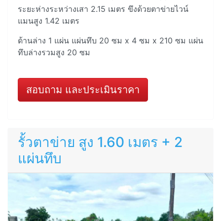
ระยะห่างระหว่างเสา 2.15 เมตร ขึงด้วยตาข่ายไวน์
แมนสูง 1.42 เมตร
ด้านล่าง 1 แผ่น แผ่นทึบ 20 ซม x 4 ซม x 210 ซม แผ่น
ทึบล่างรวมสูง 20 ซม
สอบถาม และประเมินราคา
รั้วตาข่าย สูง 1.60 เมตร + 2
แผ่นทึบ