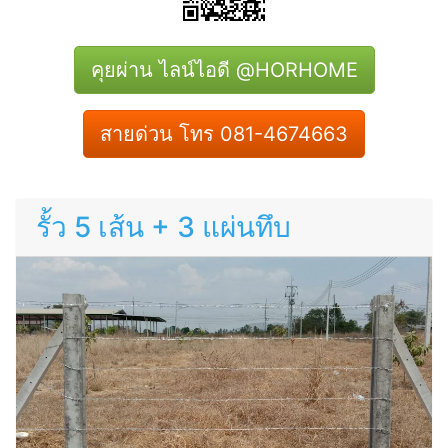
คุยผ่าน ไลน์ไอดี @HORHOME
สายด่วน โทร 081-4674663
รั้ว 5 เส้น + 3 แผ่นทึบ