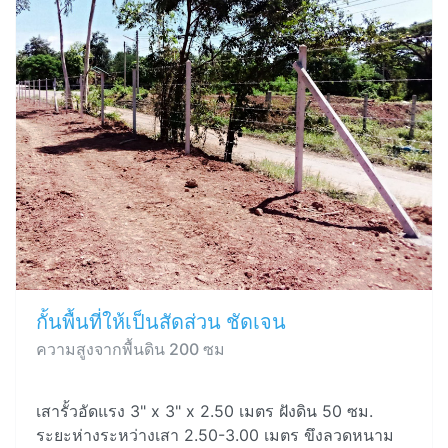
กั้นพื้นที่ให้เป็นสัดส่วน ชัดเจน
ความสูงจากพื้นดิน 200 ซม
เสารั้วอัดแรง 3" x 3" x 2.50 เมตร ฝังดิน 50 ซม.
ระยะห่างระหว่างเสา 2.50-3.00 เมตร ขึงลวดหนาม