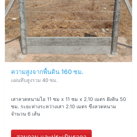
ความสูงจากพื้นดิน 160 ซม.
แผ่นทึบสูงรวม 40 ซม.
เสาลวดหนามไอ 11 ซม x 11 ซม x 2.10 เมตร ฝังดิน 50
ซม. ระยะห่างระหว่างเสา 2.10 เมตร ขึงลวดหนาม
จำนวน 6 เส้น