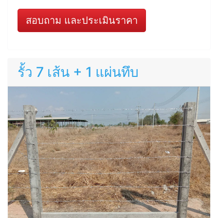
สอบถาม และประเมินราคา
รั้ว 7 เส้น + 1 แผ่นทึบ