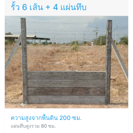
รั้ว 6 เส้น + 4 แผ่นทึบ
ความสูงจากพื้นดิน 200 ซม.
แผ่นทึบสูงรวม 80 ซม.