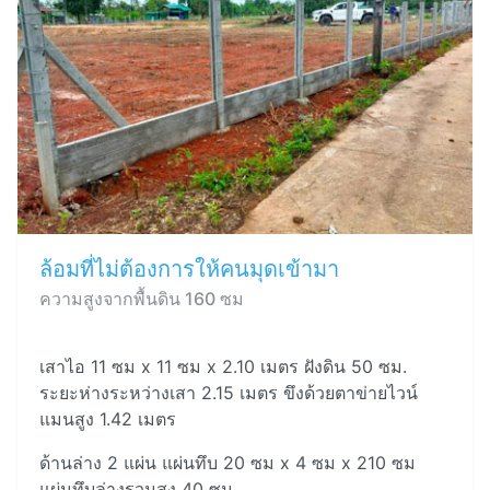
ล้อมที่ไม่ต้องการให้คนมุดเข้ามา
ความสูงจากพื้นดิน 160 ซม
เสาไอ 11 ซม x 11 ซม x 2.10 เมตร ฝังดิน 50 ซม.
ระยะห่างระหว่างเสา 2.15 เมตร ขึงด้วยตาข่ายไวน์
แมนสูง 1.42 เมตร
ด้านล่าง 2 แผ่น แผ่นทึบ 20 ซม x 4 ซม x 210 ซม
แผ่นทึบล่างรวมสูง 40 ซม