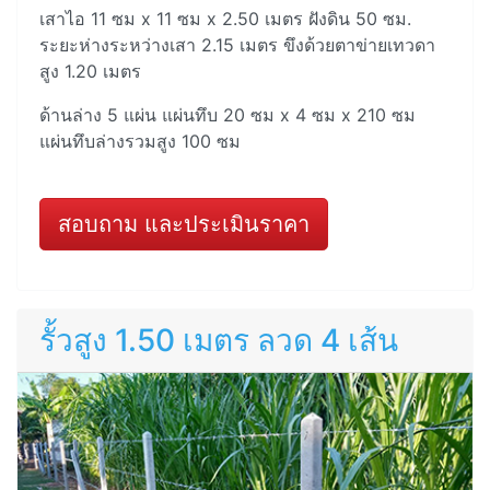
เสาไอ 11 ซม x 11 ซม x 2.50 เมตร ฝังดิน 50 ซม.
ระยะห่างระหว่างเสา 2.15 เมตร ขึงด้วยตาข่ายเทวดา
สูง 1.20 เมตร
ด้านล่าง 5 แผ่น แผ่นทึบ 20 ซม x 4 ซม x 210 ซม
แผ่นทึบล่างรวมสูง 100 ซม
สอบถาม และประเมินราคา
รั้วสูง 1.50 เมตร ลวด 4 เส้น