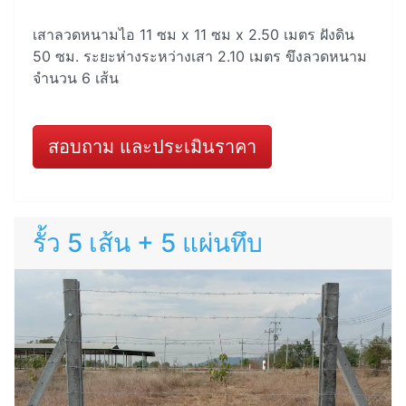
เสาลวดหนามไอ 11 ซม x 11 ซม x 2.50 เมตร ฝังดิน
50 ซม. ระยะห่างระหว่างเสา 2.10 เมตร ขึงลวดหนาม
จำนวน 6 เส้น
สอบถาม และประเมินราคา
รั้ว 5 เส้น + 5 แผ่นทึบ