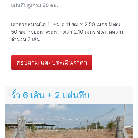
แผ่นทึบสูงรวม 60 ซม.
เสาลวดหนามไอ 11 ซม x 11 ซม x 2.50 เมตร ฝังดิน
50 ซม. ระยะห่างระหว่างเสา 2.10 เมตร ขึงลวดหนาม
จำนวน 7 เส้น
สอบถาม และประเมินราคา
รั้ว 6 เส้น + 2 แผ่นทึบ