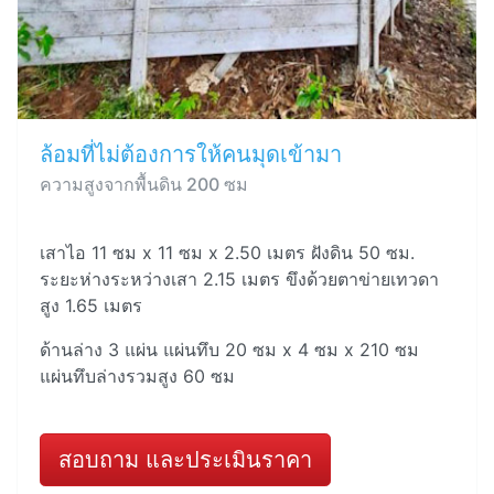
ล้อมที่ไม่ต้องการให้คนมุดเข้ามา
ความสูงจากพื้นดิน 200 ซม
เสาไอ 11 ซม x 11 ซม x 2.50 เมตร ฝังดิน 50 ซม.
ระยะห่างระหว่างเสา 2.15 เมตร ขึงด้วยตาข่ายเทวดา
สูง 1.65 เมตร
ด้านล่าง 3 แผ่น แผ่นทึบ 20 ซม x 4 ซม x 210 ซม
แผ่นทึบล่างรวมสูง 60 ซม
สอบถาม และประเมินราคา