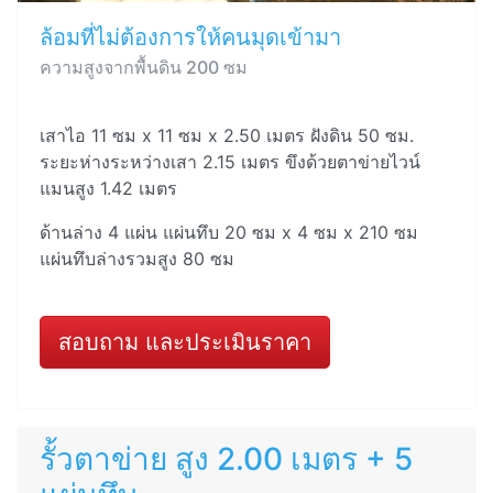
ล้อมที่ไม่ต้องการให้คนมุดเข้ามา
ความสูงจากพื้นดิน 200 ซม
เสาไอ 11 ซม x 11 ซม x 2.50 เมตร ฝังดิน 50 ซม.
ระยะห่างระหว่างเสา 2.15 เมตร ขึงด้วยตาข่ายไวน์
แมนสูง 1.42 เมตร
ด้านล่าง 4 แผ่น แผ่นทึบ 20 ซม x 4 ซม x 210 ซม
แผ่นทึบล่างรวมสูง 80 ซม
สอบถาม และประเมินราคา
รั้วตาข่าย สูง 2.00 เมตร + 5