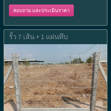
สอบถาม และประเมินราคา
รั้ว 7 เส้น + 1 แผ่นทึบ