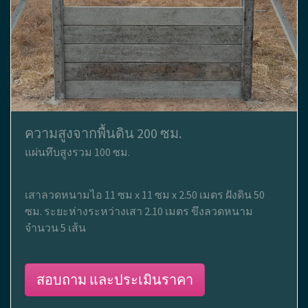
ความสูงจากพื้นดิน 200 ซม.
แผ่นทึบสูงรวม 100 ซม.
เสาลวดหนามไอ 11 ซม x 11 ซม x 2.50 เมตร ฝังดิน 50
ซม. ระยะห่างระหว่างเสา 2.10 เมตร ขึงลวดหนาม
จำนวน 5 เส้น
สอบถาม และประเมินราคา