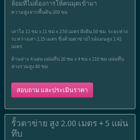
ล้อมที่ไม่ต้องการให้คนมุดเข้ามา
ความสูงจากพื้นดิน 200 ซม
เสาไอ 11 ซม x 11 ซม x 2.50 เมตร ฝังดิน 50 ซม. ระยะห่าง
ระหว่างเสา 2.15 เมตร ขึงด้วยตาข่ายไวน์แมนสูง 1.42
เมตร
ด้านล่าง 4 แผ่น แผ่นทึบ 20 ซม x 4 ซม x 210 ซม แผ่นทึบ
ล่างรวมสูง 80 ซม
สอบถาม และประเมินราคา
รั้วตาข่าย สูง 2.00 เมตร + 5 แผ่น
ทึบ