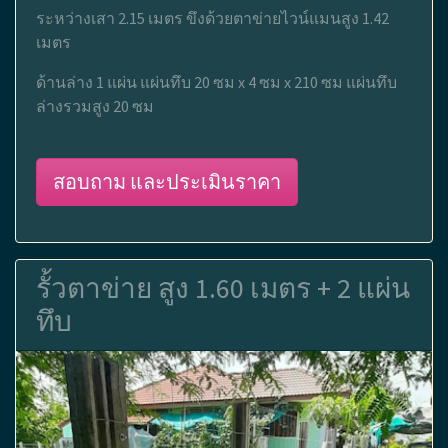
ระหว่างเสา 2.15 เมตร ขึงด้วยตาข่ายไวน์แมนสูง 1.42
เมตร
ด้านล่าง 1 แผ่น แผ่นทึบ 20 ซม x 4 ซม x 210 ซม แผ่นทึบ
ล่างรวมสูง 20 ซม
สอบถาม และประเมินราคา
รั้วตาข่าย สูง 1.60 เมตร + 2 แผ่น
ทึบ