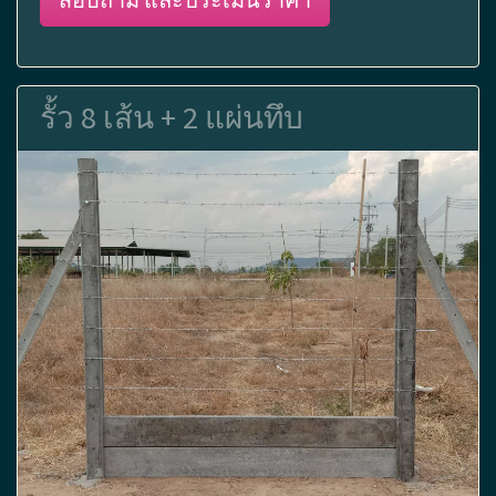
รั้ว 8 เส้น + 2 แผ่นทึบ