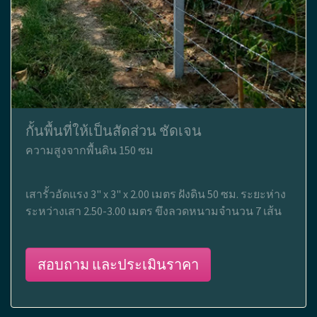
กั้นพื้นที่ให้เป็นสัดส่วน ชัดเจน
ความสูงจากพื้นดิน 150 ซม
เสารั้วอัดแรง 3" x 3" x 2.00 เมตร ฝังดิน 50 ซม. ระยะห่าง
ระหว่างเสา 2.50-3.00 เมตร ขึงลวดหนามจำนวน 7 เส้น
สอบถาม และประเมินราคา