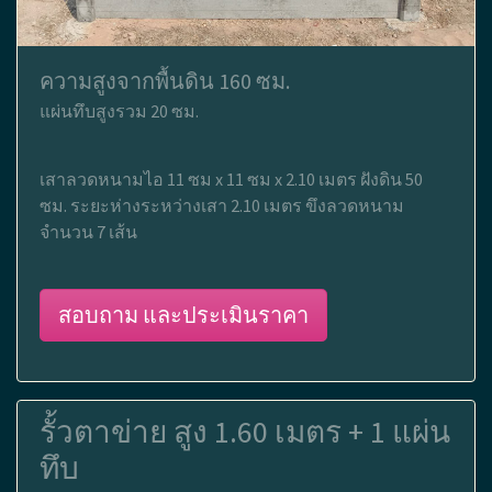
ความสูงจากพื้นดิน 160 ซม.
แผ่นทึบสูงรวม 20 ซม.
เสาลวดหนามไอ 11 ซม x 11 ซม x 2.10 เมตร ฝังดิน 50
ซม. ระยะห่างระหว่างเสา 2.10 เมตร ขึงลวดหนาม
จำนวน 7 เส้น
สอบถาม และประเมินราคา
รั้วตาข่าย สูง 1.60 เมตร + 1 แผ่น
ทึบ