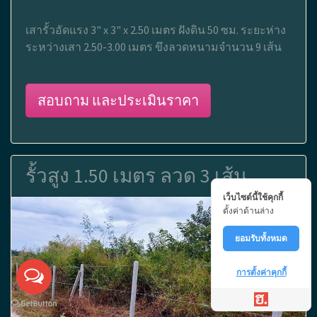
เสารั้วอัดแรง 3" x 3" x 2.50 เมตร ฝังดิน 50 ซม. ระยะห่าง
ระหว่างเสา 2.50-3.00 เมตร ขึงลวดหนามจำนวน 9 เส้น
สอบถาม และประเมินราคา
รั้วสูง 1.50 เมตร ลวด 3 เส้น
เว็บไซต์นี้ใช้คุกกี้
ตั้งค่าด้านล่าง
ยอมรับทั้งหมด
การตั้งค่าคุกกี้