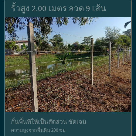
รั้วสูง 2.00 เมตร ลวด 9 เส้น
กั้นพื้นที่ให้เป็นสัดส่วน ชัดเจน
ความสูงจากพื้นดิน 200 ซม