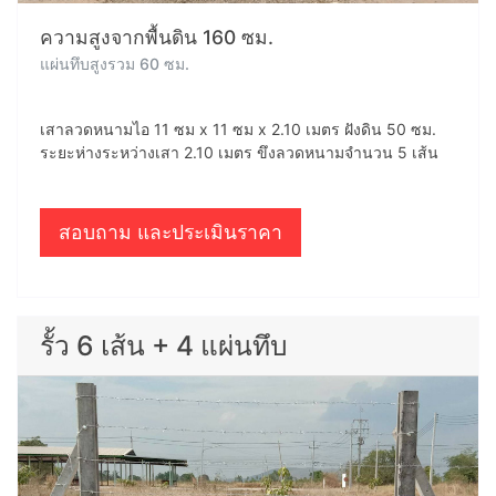
ความสูงจากพื้นดิน 160 ซม.
แผ่นทึบสูงรวม 60 ซม.
เสาลวดหนามไอ 11 ซม x 11 ซม x 2.10 เมตร ฝังดิน 50 ซม.
ระยะห่างระหว่างเสา 2.10 เมตร ขึงลวดหนามจำนวน 5 เส้น
สอบถาม และประเมินราคา
รั้ว 6 เส้น + 4 แผ่นทึบ