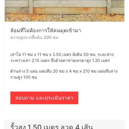
ล้อมที่ไม่ต้องการให้คนมุดเข้ามา
ความสูงจากพื้นดิน 200 ซม
เสาไอ 11 ซม x 11 ซม x 2.50 เมตร ฝังดิน 50 ซม. ระยะห่าง
ระหว่างเสา 2.15 เมตร ขึงด้วยตาข่ายเทวดาสูง 1.20 เมตร
ด้านล่าง 5 แผ่น แผ่นทึบ 20 ซม x 4 ซม x 210 ซม แผ่นทึบล่าง
รวมสูง 100 ซม
สอบถาม และประเมินราคา
รั้วสูง 1.50 เมตร ลวด 4 เส้น