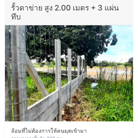
รั้วตาข่าย สูง 2.00 เมตร + 3 แผ่น
ทึบ
ล้อมที่ไม่ต้องการให้คนมุดเข้ามา