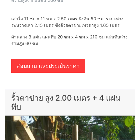
ความสูงจากพื้นดิน 200 ซม
เสาไอ 11 ซม x 11 ซม x 2.50 เมตร ฝังดิน 50 ซม. ระยะห่าง
ระหว่างเสา 2.15 เมตร ขึงด้วยตาข่ายเทวดาสูง 1.65 เมตร
ด้านล่าง 3 แผ่น แผ่นทึบ 20 ซม x 4 ซม x 210 ซม แผ่นทึบล่าง
รวมสูง 60 ซม
สอบถาม และประเมินราคา
รั้วตาข่าย สูง 2.00 เมตร + 4 แผ่น
ทึบ