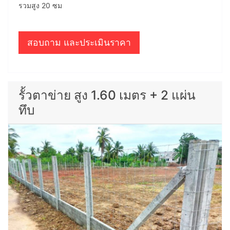
รวมสูง 20 ซม
สอบถาม และประเมินราคา
รั้วตาข่าย สูง 1.60 เมตร + 2 แผ่น
ทึบ