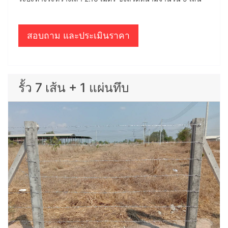
สอบถาม และประเมินราคา
รั้ว 7 เส้น + 1 แผ่นทึบ