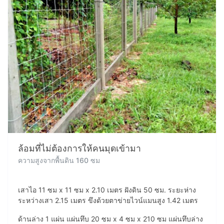
ล้อมที่ไม่ต้องการให้คนมุดเข้ามา
ความสูงจากพื้นดิน 160 ซม
เสาไอ 11 ซม x 11 ซม x 2.10 เมตร ฝังดิน 50 ซม. ระยะห่าง
ระหว่างเสา 2.15 เมตร ขึงด้วยตาข่ายไวน์แมนสูง 1.42 เมตร
ด้านล่าง 1 แผ่น แผ่นทึบ 20 ซม x 4 ซม x 210 ซม แผ่นทึบล่าง