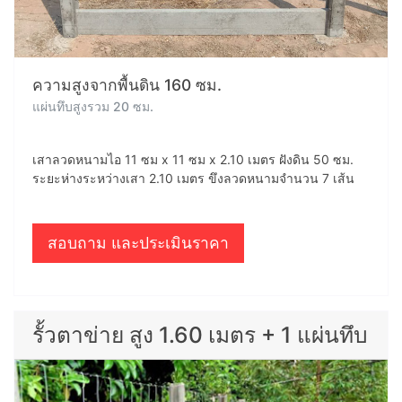
ความสูงจากพื้นดิน 160 ซม.
แผ่นทึบสูงรวม 20 ซม.
เสาลวดหนามไอ 11 ซม x 11 ซม x 2.10 เมตร ฝังดิน 50 ซม.
ระยะห่างระหว่างเสา 2.10 เมตร ขึงลวดหนามจำนวน 7 เส้น
สอบถาม และประเมินราคา
รั้วตาข่าย สูง 1.60 เมตร + 1 แผ่นทึบ