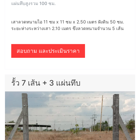
แผ่นทึบสูงรวม 100 ซม.
เสาลวดหนามไอ 11 ซม x 11 ซม x 2.50 เมตร ฝังดิน 50 ซม.
ระยะห่างระหว่างเสา 2.10 เมตร ขึงลวดหนามจำนวน 5 เส้น
สอบถาม และประเมินราคา
รั้ว 7 เส้น + 3 แผ่นทึบ