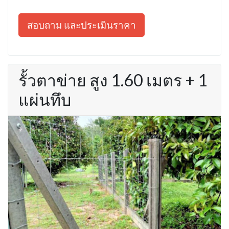
สอบถาม และประเมินราคา
รั้วตาข่าย สูง 1.60 เมตร + 1
แผ่นทึบ