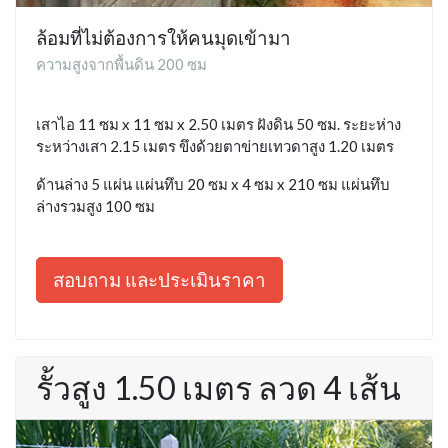
ล้อมที่ไม่ต้องการให้คนมุดเข้ามา
ความสูงจากพื้นดิน 200 ซม
เสาไอ 11 ซม x 11 ซม x 2.50 เมตร ฝังดิน 50 ซม. ระยะห่าง
ระหว่างเสา 2.15 เมตร ขึงด้วยตาข่ายเทวดาสูง 1.20 เมตร
ด้านล่าง 5 แผ่น แผ่นทึบ 20 ซม x 4 ซม x 210 ซม แผ่นทึบ
ล่างรวมสูง 100 ซม
สอบถาม และประเมินราคา
รั้วสูง 1.50 เมตร ลวด 4 เส้น