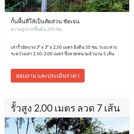
กั้นพื้นที่ให้เป็นสัดส่วน ชัดเจน
ความสูงจากพื้นดิน 200 ซม
เสารั้วอัดแรง 3" x 3" x 2.50 เมตร ฝังดิน 50 ซม. ระยะห่าง
ระหว่างเสา 2.50-3.00 เมตร ขึงลวดหนามจำนวน 5 เส้น
สอบถาม และประเมินราคา
รั้วสูง 2.00 เมตร ลวด 7 เส้น