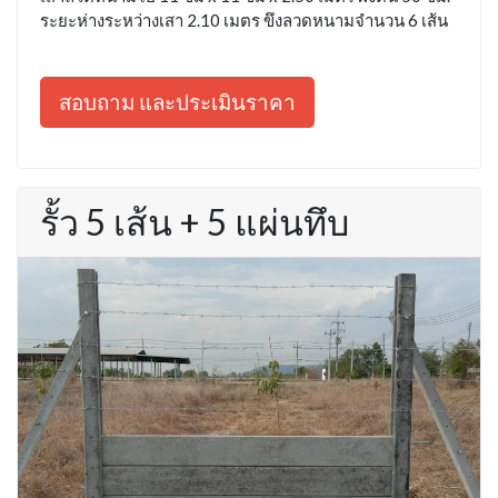
ระยะห่างระหว่างเสา 2.10 เมตร ขึงลวดหนามจำนวน 6 เส้น
สอบถาม และประเมินราคา
รั้ว 5 เส้น + 5 แผ่นทึบ