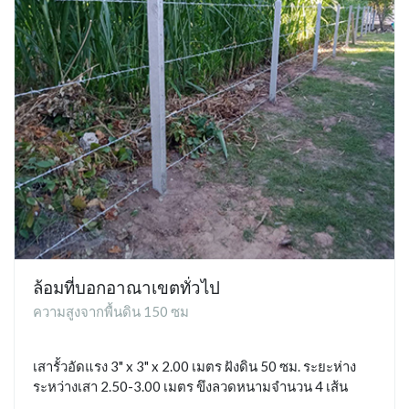
ล้อมที่บอกอาณาเขตทั่วไป
ความสูงจากพื้นดิน 150 ซม
เสารั้วอัดแรง 3" x 3" x 2.00 เมตร ฝังดิน 50 ซม. ระยะห่าง
ระหว่างเสา 2.50-3.00 เมตร ขึงลวดหนามจำนวน 4 เส้น