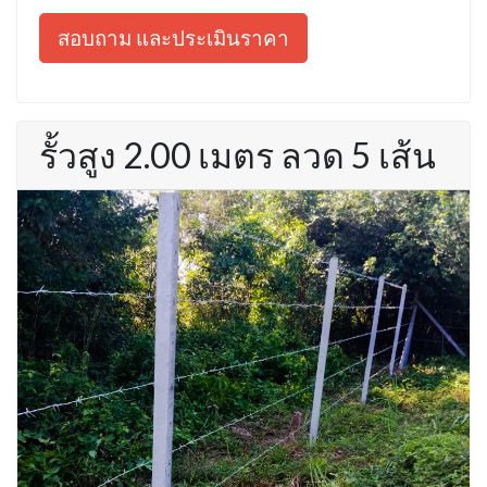
สอบถาม และประเมินราคา
รั้วสูง 2.00 เมตร ลวด 5 เส้น