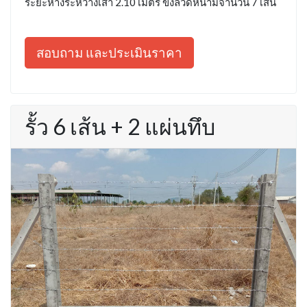
ระยะห่างระหว่างเสา 2.10 เมตร ขึงลวดหนามจำนวน 7 เส้น
สอบถาม และประเมินราคา
รั้ว 6 เส้น + 2 แผ่นทึบ