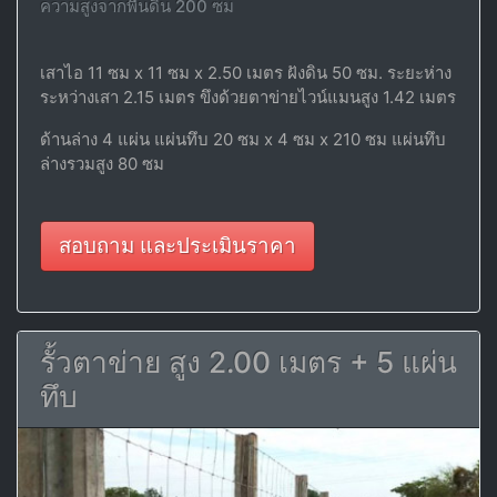
ความสูงจากพื้นดิน 200 ซม
เสาไอ 11 ซม x 11 ซม x 2.50 เมตร ฝังดิน 50 ซม. ระยะห่าง
ระหว่างเสา 2.15 เมตร ขึงด้วยตาข่ายไวน์แมนสูง 1.42 เมตร
ด้านล่าง 4 แผ่น แผ่นทึบ 20 ซม x 4 ซม x 210 ซม แผ่นทึบ
ล่างรวมสูง 80 ซม
สอบถาม และประเมินราคา
รั้วตาข่าย สูง 2.00 เมตร + 5 แผ่น
ทึบ