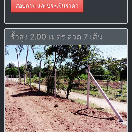
สอบถาม และประเมินราคา
รั้วสูง 2.00 เมตร ลวด 7 เส้น