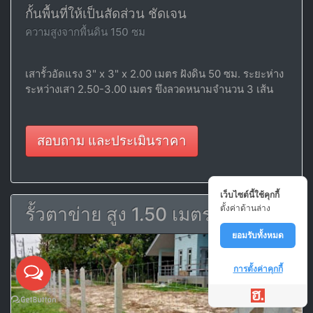
กั้นพื้นที่ให้เป็นสัดส่วน ชัดเจน
ความสูงจากพื้นดิน 150 ซม
เสารั้วอัดแรง 3" x 3" x 2.00 เมตร ฝังดิน 50 ซม. ระยะห่าง
ระหว่างเสา 2.50-3.00 เมตร ขึงลวดหนามจำนวน 3 เส้น
สอบถาม และประเมินราคา
เว็บไซต์นี้ใช้คุกกี้
ตั้งค่าด้านล่าง
รั้วตาข่าย สูง 1.50 เมตร เสาปูน
ยอมรับทั้งหมด
การตั้งค่าคุกกี้