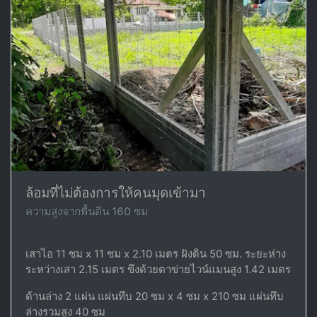
ล้อมที่ไม่ต้องการให้คนมุดเข้ามา
ความสูงจากพื้นดิน 160 ซม
เสาไอ 11 ซม x 11 ซม x 2.10 เมตร ฝังดิน 50 ซม. ระยะห่าง
ระหว่างเสา 2.15 เมตร ขึงด้วยตาข่ายไวน์แมนสูง 1.42 เมตร
ด้านล่าง 2 แผ่น แผ่นทึบ 20 ซม x 4 ซม x 210 ซม แผ่นทึบ
ล่างรวมสูง 40 ซม