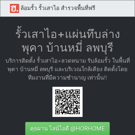
ล้อมรั้ว รั้วเสาไอ สำรวจพื้นที่ฟรี
รั้วเสาไอ+แผ่นทึบล่าง
พุคา บ้านหมี่ ลพบุรี
บริการติดตั้ง รั้วเสาไอ+ลวดหนาม รับล้อมรั้ว ในพื้นที่
พุคา บ้านหมี่ ลพบุรี และบริเวณใกล้เคียง ติดตั้งโดย
ทีมงานที่มีความชำนาญ เท่านั้น!!
คุยผ่าน ไลน์ไอดี @HORHOME