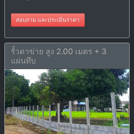
สอบถาม และประเมินราคา
รั้วตาข่าย สูง 2.00 เมตร + 3
แผ่นทึบ