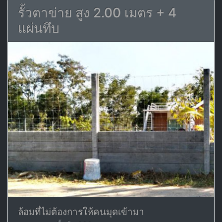
รั้วตาข่าย สูง 2.00 เมตร + 4
แผ่นทึบ
ล้อมที่ไม่ต้องการให้คนมุดเข้ามา