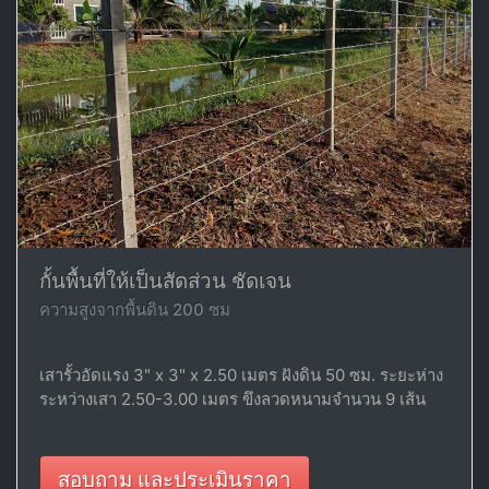
กั้นพื้นที่ให้เป็นสัดส่วน ชัดเจน
ความสูงจากพื้นดิน 200 ซม
เสารั้วอัดแรง 3" x 3" x 2.50 เมตร ฝังดิน 50 ซม. ระยะห่าง
ระหว่างเสา 2.50-3.00 เมตร ขึงลวดหนามจำนวน 9 เส้น
สอบถาม และประเมินราคา