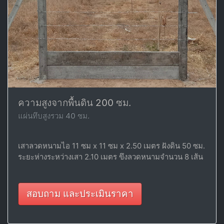
ความสูงจากพื้นดิน 200 ซม.
แผ่นทึบสูงรวม 40 ซม.
เสาลวดหนามไอ 11 ซม x 11 ซม x 2.50 เมตร ฝังดิน 50 ซม.
ระยะห่างระหว่างเสา 2.10 เมตร ขึงลวดหนามจำนวน 8 เส้น
สอบถาม และประเมินราคา