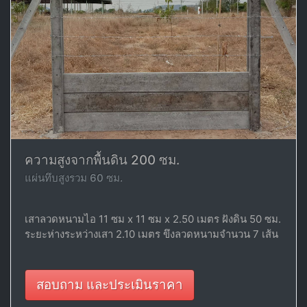
ความสูงจากพื้นดิน 200 ซม.
แผ่นทึบสูงรวม 60 ซม.
เสาลวดหนามไอ 11 ซม x 11 ซม x 2.50 เมตร ฝังดิน 50 ซม.
ระยะห่างระหว่างเสา 2.10 เมตร ขึงลวดหนามจำนวน 7 เส้น
สอบถาม และประเมินราคา