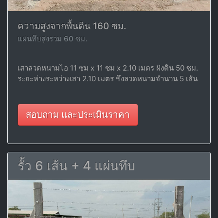
ความสูงจากพื้นดิน 160 ซม.
แผ่นทึบสูงรวม 60 ซม.
เสาลวดหนามไอ 11 ซม x 11 ซม x 2.10 เมตร ฝังดิน 50 ซม.
ระยะห่างระหว่างเสา 2.10 เมตร ขึงลวดหนามจำนวน 5 เส้น
สอบถาม และประเมินราคา
รั้ว 6 เส้น + 4 แผ่นทึบ