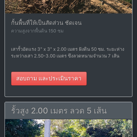
กั้นพื้นที่ให้เป็นสัดส่วน ชัดเจน
ความสูงจากพื้นดิน 150 ซม
เสารั้วอัดแรง 3" x 3" x 2.00 เมตร ฝังดิน 50 ซม. ระยะห่าง
ระหว่างเสา 2.50-3.00 เมตร ขึงลวดหนามจำนวน 7 เส้น
สอบถาม และประเมินราคา
รั้วสูง 2.00 เมตร ลวด 5 เส้น