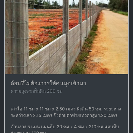
ล้อมที่ไม่ต้องการให้คนมุดเข้ามา
ความสูงจากพื้นดิน 200 ซม
เสาไอ 11 ซม x 11 ซม x 2.50 เมตร ฝังดิน 50 ซม. ระยะห่าง
ระหว่างเสา 2.15 เมตร ขึงด้วยตาข่ายเทวดาสูง 1.20 เมตร
ด้านล่าง 5 แผ่น แผ่นทึบ 20 ซม x 4 ซม x 210 ซม แผ่นทึบ