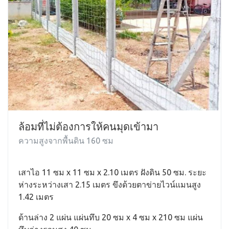
ล้อมที่ไม่ต้องการให้คนมุดเข้ามา
ความสูงจากพื้นดิน 160 ซม
เสาไอ 11 ซม x 11 ซม x 2.10 เมตร ฝังดิน 50 ซม. ระยะ
ห่างระหว่างเสา 2.15 เมตร ขึงด้วยตาข่ายไวน์แมนสูง
1.42 เมตร
ด้านล่าง 2 แผ่น แผ่นทึบ 20 ซม x 4 ซม x 210 ซม แผ่น