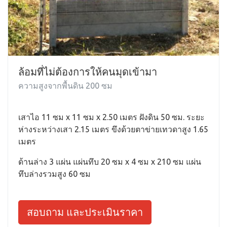
ล้อมที่ไม่ต้องการให้คนมุดเข้ามา
ความสูงจากพื้นดิน 200 ซม
เสาไอ 11 ซม x 11 ซม x 2.50 เมตร ฝังดิน 50 ซม. ระยะ
ห่างระหว่างเสา 2.15 เมตร ขึงด้วยตาข่ายเทวดาสูง 1.65
เมตร
ด้านล่าง 3 แผ่น แผ่นทึบ 20 ซม x 4 ซม x 210 ซม แผ่น
ทึบล่างรวมสูง 60 ซม
สอบถาม และประเมินราคา