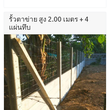
รั้วตาข่าย สูง 2.00 เมตร + 4
แผ่นทึบ