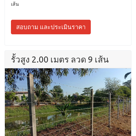
เส้น
สอบถาม และประเมินราคา
รั้วสูง 2.00 เมตร ลวด 9 เส้น