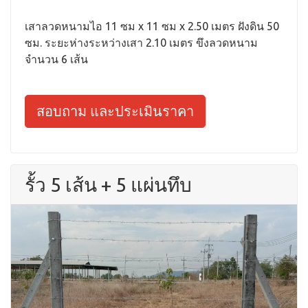
เสาลวดหนามไอ 11 ซม x 11 ซม x 2.50 เมตร ฝังดิน 50
ซม. ระยะห่างระหว่างเสา 2.10 เมตร ขึงลวดหนาม
จำนวน 6 เส้น
สอบถาม และประเมินราคา
รั้ว 5 เส้น + 5 แผ่นทึบ