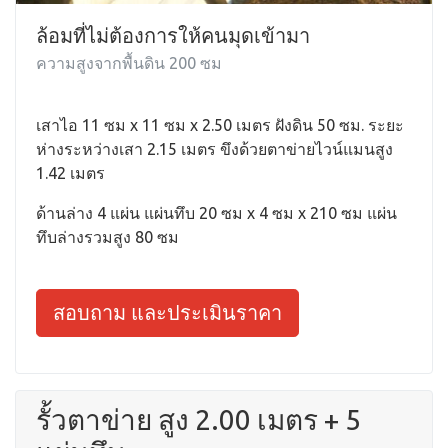
ล้อมที่ไม่ต้องการให้คนมุดเข้ามา
ความสูงจากพื้นดิน 200 ซม
เสาไอ 11 ซม x 11 ซม x 2.50 เมตร ฝังดิน 50 ซม. ระยะ
ห่างระหว่างเสา 2.15 เมตร ขึงด้วยตาข่ายไวน์แมนสูง
1.42 เมตร
ด้านล่าง 4 แผ่น แผ่นทึบ 20 ซม x 4 ซม x 210 ซม แผ่น
ทึบล่างรวมสูง 80 ซม
สอบถาม และประเมินราคา
รั้วตาข่าย สูง 2.00 เมตร + 5