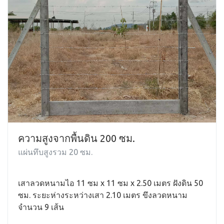
ความสูงจากพื้นดิน 200 ซม.
แผ่นทึบสูงรวม 20 ซม.
เสาลวดหนามไอ 11 ซม x 11 ซม x 2.50 เมตร ฝังดิน 50
ซม. ระยะห่างระหว่างเสา 2.10 เมตร ขึงลวดหนาม
จำนวน 9 เส้น