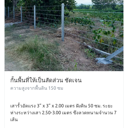
กั้นพื้นที่ให้เป็นสัดส่วน ชัดเจน
ความสูงจากพื้นดิน 150 ซม
เสารั้วอัดแรง 3" x 3" x 2.00 เมตร ฝังดิน 50 ซม. ระยะ
ห่างระหว่างเสา 2.50-3.00 เมตร ขึงลวดหนามจำนวน 7
เส้น