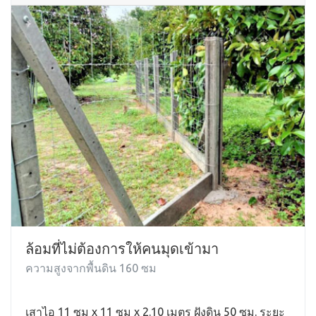
ล้อมที่ไม่ต้องการให้คนมุดเข้ามา
ความสูงจากพื้นดิน 160 ซม
เสาไอ 11 ซม x 11 ซม x 2.10 เมตร ฝังดิน 50 ซม. ระยะ