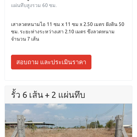
แผ่นทึบสูงรวม 60 ซม.
เสาลวดหนามไอ 11 ซม x 11 ซม x 2.50 เมตร ฝังดิน 50
ซม. ระยะห่างระหว่างเสา 2.10 เมตร ขึงลวดหนาม
จำนวน 7 เส้น
สอบถาม และประเมินราคา
รั้ว 6 เส้น + 2 แผ่นทึบ