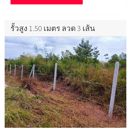
รั้วสูง 1.50 เมตร ลวด 3 เส้น