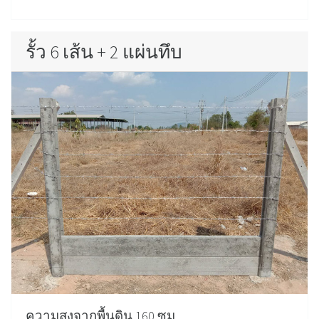
รั้ว 6 เส้น + 2 แผ่นทึบ
ความสูงจากพื้นดิน 160 ซม.