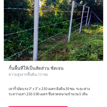
กั้นพื้นที่ให้เป็นสัดส่วน ชัดเจน
ความสูงจากพื้นดิน 200 ซม
เสารั้วอัดแรง 3" x 3" x 2.50 เมตร ฝังดิน 50 ซม. ระยะห่าง
ระหว่างเสา 2.50-3.00 เมตร ขึงลวดหนามจำนวน 5 เส้น