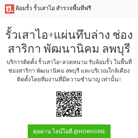
ล้อมรั้ว รั้วเสาไอ สำรวจพื้นที่ฟรี
รั้วเสาไอ+แผ่นทึบล่าง ช่อง
สาริกา พัฒนานิคม ลพบุรี
บริการติดตั้ง รั้วเสาไอ+ลวดหนาม รับล้อมรั้ว ในพื้นที่
ช่องสาริกา พัฒนานิคม ลพบุรี และบริเวณใกล้เคียง
ติดตั้งโดยทีมงานที่มีความชำนาญ เท่านั้น!!
คุยผ่าน ไลน์ไอดี @HORHOME