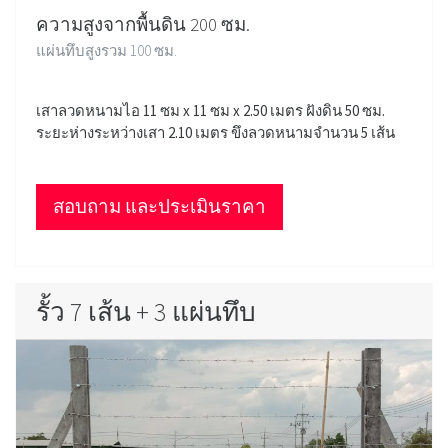
ความสูงจากพื้นดิน 200 ซม.
แผ่นทึบสูงรวม 100 ซม.
เสาลวดหนามไอ 11 ซม x 11 ซม x 2.50 เมตร ฝังดิน 50 ซม.
ระยะห่างระหว่างเสา 2.10 เมตร ขึงลวดหนามจำนวน 5 เส้น
สอบถาม และประเมินราคา
รั้ว 7 เส้น + 3 แผ่นทึบ