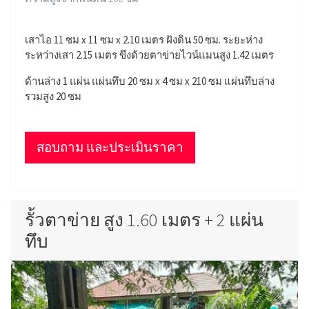
เสาไอ 11 ซม x 11 ซม x 2.10 เมตร ฝังดิน 50 ซม. ระยะห่าง
ระหว่างเสา 2.15 เมตร ขึงด้วยตาข่ายไวน์แมนสูง 1.42 เมตร
ด้านล่าง 1 แผ่น แผ่นทึบ 20 ซม x 4 ซม x 210 ซม แผ่นทึบล่าง
รวมสูง 20 ซม
สอบถาม และประเมินราคา
รั้วตาข่าย สูง 1.60 เมตร + 2 แผ่น
ทึบ