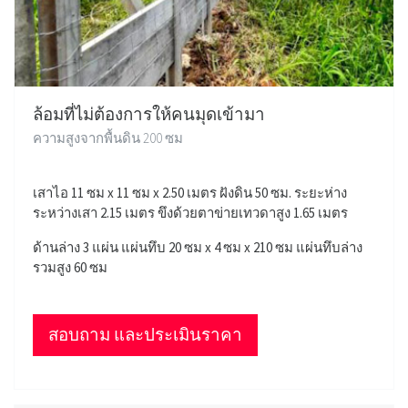
ล้อมที่ไม่ต้องการให้คนมุดเข้ามา
ความสูงจากพื้นดิน 200 ซม
เสาไอ 11 ซม x 11 ซม x 2.50 เมตร ฝังดิน 50 ซม. ระยะห่าง
ระหว่างเสา 2.15 เมตร ขึงด้วยตาข่ายเทวดาสูง 1.65 เมตร
ด้านล่าง 3 แผ่น แผ่นทึบ 20 ซม x 4 ซม x 210 ซม แผ่นทึบล่าง
รวมสูง 60 ซม
สอบถาม และประเมินราคา