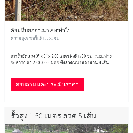
ล้อมที่บอกอาณาเขตทั่วไป
ความสูงจากพื้นดิน 150 ซม
เสารั้วอัดแรง 3" x 3" x 2.00 เมตร ฝังดิน 50 ซม. ระยะห่าง
ระหว่างเสา 2.50-3.00 เมตร ขึงลวดหนามจำนวน 4 เส้น
สอบถาม และประเมินราคา
รั้วสูง 1.50 เมตร ลวด 5 เส้น