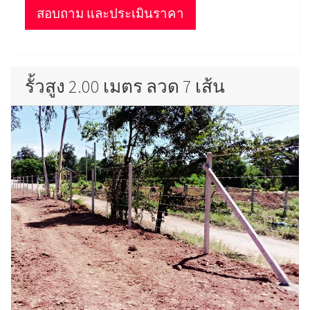
สอบถาม และประเมินราคา
รั้วสูง 2.00 เมตร ลวด 7 เส้น