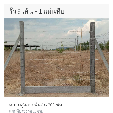
รั้ว 9 เส้น + 1 แผ่นทึบ
ความสูงจากพื้นดิน 200 ซม.
แผ่นทึบสูงรวม 20 ซม.