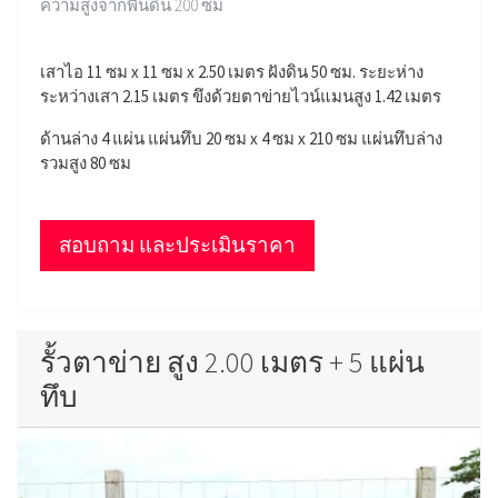
ความสูงจากพื้นดิน 200 ซม
เสาไอ 11 ซม x 11 ซม x 2.50 เมตร ฝังดิน 50 ซม. ระยะห่าง
ระหว่างเสา 2.15 เมตร ขึงด้วยตาข่ายไวน์แมนสูง 1.42 เมตร
ด้านล่าง 4 แผ่น แผ่นทึบ 20 ซม x 4 ซม x 210 ซม แผ่นทึบล่าง
รวมสูง 80 ซม
สอบถาม และประเมินราคา
รั้วตาข่าย สูง 2.00 เมตร + 5 แผ่น
ทึบ