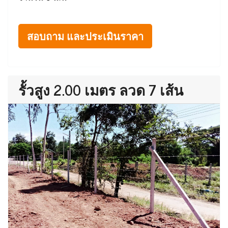
สอบถาม และประเมินราคา
รั้วสูง 2.00 เมตร ลวด 7 เส้น