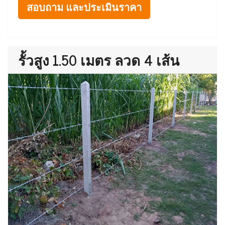
สอบถาม และประเมินราคา
รั้วสูง 1.50 เมตร ลวด 4 เส้น