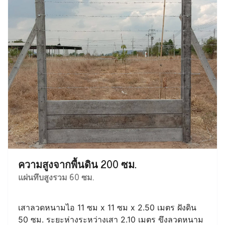
ความสูงจากพื้นดิน 200 ซม.
แผ่นทึบสูงรวม 60 ซม.
เสาลวดหนามไอ 11 ซม x 11 ซม x 2.50 เมตร ฝังดิน
50 ซม. ระยะห่างระหว่างเสา 2.10 เมตร ขึงลวดหนาม