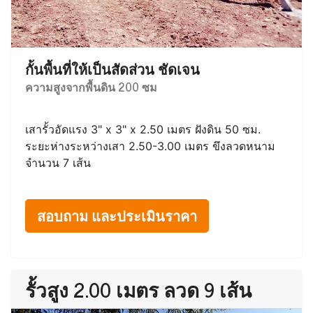
กั้นพื้นที่ให้เป็นสัดส่วน ชัดเจน
ความสูงจากพื้นดิน 200 ซม
เสารั้วอัดแรง 3" x 3" x 2.50 เมตร ฝังดิน 50 ซม.
ระยะห่างระหว่างเสา 2.50-3.00 เมตร ขึงลวดหนาม
จำนวน 7 เส้น
สอบถาม และประเมินราคา
รั้วสูง 2.00 เมตร ลวด 9 เส้น