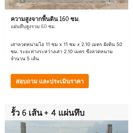
ความสูงจากพื้นดิน 160 ซม.
แผ่นทึบสูงรวม 60 ซม.
เสาลวดหนามไอ 11 ซม x 11 ซม x 2.10 เมตร ฝังดิน 50
ซม. ระยะห่างระหว่างเสา 2.10 เมตร ขึงลวดหนาม
จำนวน 5 เส้น
สอบถาม และประเมินราคา
รั้ว 6 เส้น + 4 แผ่นทึบ