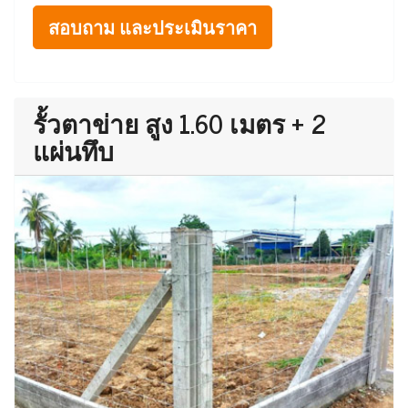
สอบถาม และประเมินราคา
รั้วตาข่าย สูง 1.60 เมตร + 2
แผ่นทึบ