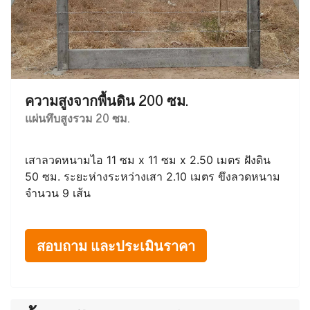
ความสูงจากพื้นดิน 200 ซม.
แผ่นทึบสูงรวม 20 ซม.
เสาลวดหนามไอ 11 ซม x 11 ซม x 2.50 เมตร ฝังดิน
50 ซม. ระยะห่างระหว่างเสา 2.10 เมตร ขึงลวดหนาม
จำนวน 9 เส้น
สอบถาม และประเมินราคา