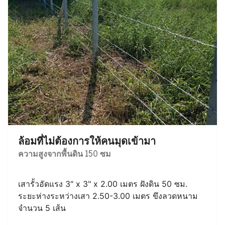
ล้อมที่ไม่ต้องการให้คนมุดเข้ามา
ความสูงจากพื้นดิน 150 ซม
เสารั้วอัดแรง 3" x 3" x 2.00 เมตร ฝังดิน 50 ซม.
ระยะห่างระหว่างเสา 2.50-3.00 เมตร ขึงลวดหนาม
จำนวน 5 เส้น