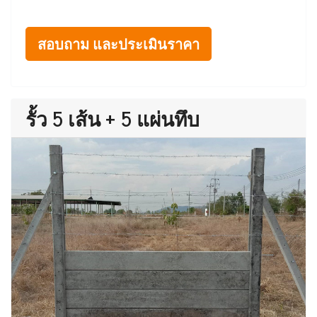
สอบถาม และประเมินราคา
รั้ว 5 เส้น + 5 แผ่นทึบ