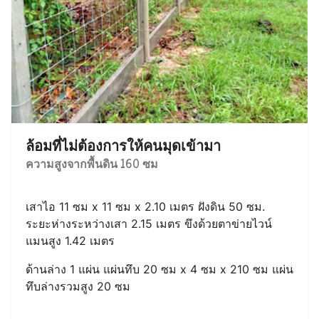
ล้อมที่ไม่ต้องการให้คนมุดเข้ามา
ความสูงจากพื้นดิน 160 ซม
เสาไอ 11 ซม x 11 ซม x 2.10 เมตร ฝังดิน 50 ซม.
ระยะห่างระหว่างเสา 2.15 เมตร ขึงด้วยตาข่ายไวน์
แมนสูง 1.42 เมตร
ด้านล่าง 1 แผ่น แผ่นทึบ 20 ซม x 4 ซม x 210 ซม แผ่น
ทึบล่างรวมสูง 20 ซม