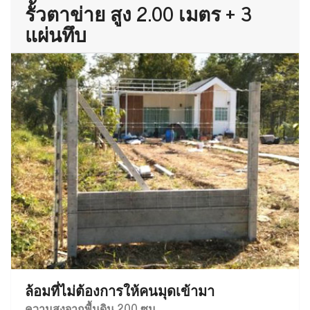
รั้วตาข่าย สูง 2.00 เมตร + 3
แผ่นทึบ
ล้อมที่ไม่ต้องการให้คนมุดเข้ามา
ความสูงจากพื้นดิน 200 ซม