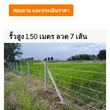
สอบถาม และประเมินราคา
รั้วสูง 1.50 เมตร ลวด 7 เส้น