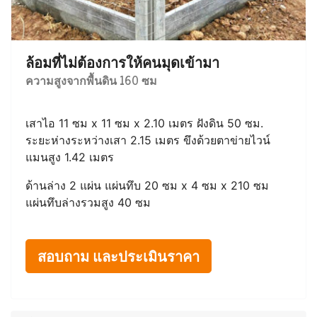
ล้อมที่ไม่ต้องการให้คนมุดเข้ามา
ความสูงจากพื้นดิน 160 ซม
เสาไอ 11 ซม x 11 ซม x 2.10 เมตร ฝังดิน 50 ซม.
ระยะห่างระหว่างเสา 2.15 เมตร ขึงด้วยตาข่ายไวน์
แมนสูง 1.42 เมตร
ด้านล่าง 2 แผ่น แผ่นทึบ 20 ซม x 4 ซม x 210 ซม
แผ่นทึบล่างรวมสูง 40 ซม
สอบถาม และประเมินราคา