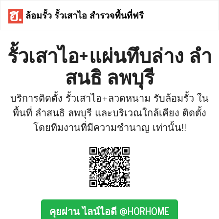
ล้อมรั้ว รั้วเสาไอ สำรวจพื้นที่ฟรี
รั้วเสาไอ+แผ่นทึบล่าง ลำ
สนธิ ลพบุรี
บริการติดตั้ง รั้วเสาไอ+ลวดหนาม รับล้อมรั้ว ใน
พื้นที่ ลำสนธิ ลพบุรี และบริเวณใกล้เคียง ติดตั้ง
โดยทีมงานที่มีความชำนาญ เท่านั้น!!
คุยผ่าน ไลน์ไอดี @HORHOME