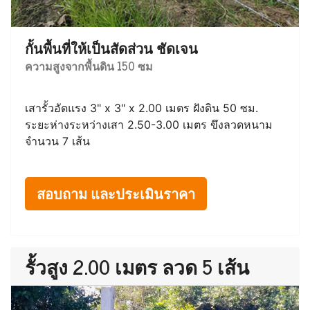
กั้นพื้นที่ให้เป็นสัดส่วน ชัดเจน
ความสูงจากพื้นดิน 150 ซม
เสารั้วอัดแรง 3" x 3" x 2.00 เมตร ฝังดิน 50 ซม.
ระยะห่างระหว่างเสา 2.50-3.00 เมตร ขึงลวดหนาม
จำนวน 7 เส้น
สอบถาม และประเมินราคา
รั้วสูง 2.00 เมตร ลวด 5 เส้น